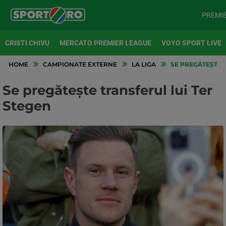
PREMI
CRISTI CHIVU
MERCATO PREMIER LEAGUE
VOYO SPORT LIVE
HOME
CAMPIONATE EXTERNE
LA LIGA
SE PREGĂTEȘTE 
Se pregătește transferul lui Ter
Stegen