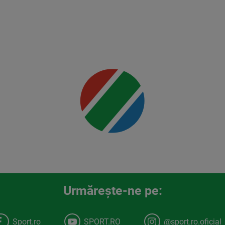
Mai multe
detalii
00:00
Urmăreşte-ne pe:
Sport.ro
SPORT.RO
@sport.ro.oficial