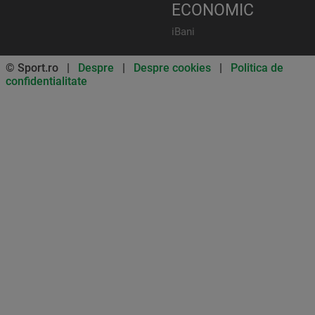
ECONOMIC
iBani
© Sport.ro |
Despre
|
Despre cookies
|
Politica de
confidentialitate
Don’t miss out on our news and
updates! Enable push
notifications
SUBSCRIBE
NOT NOW
UNSUBSCRIBE