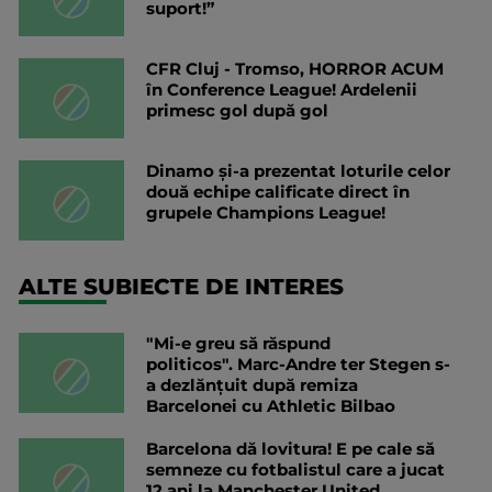
suport!”
CFR Cluj - Tromso, HORROR ACUM
în Conference League! Ardelenii
primesc gol după gol
Dinamo și-a prezentat loturile celor
două echipe calificate direct în
grupele Champions League!
ALTE SUBIECTE DE INTERES
"Mi-e greu să răspund
politicos". Marc-Andre ter Stegen s-
a dezlănțuit după remiza
Barcelonei cu Athletic Bilbao
Barcelona dă lovitura! E pe cale să
semneze cu fotbalistul care a jucat
12 ani la Manchester United