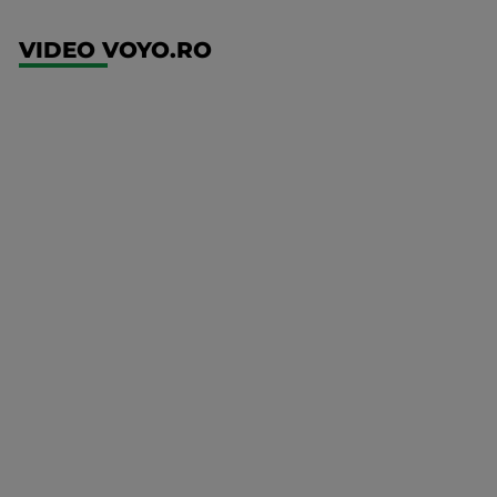
VIDEO VOYO.RO
UEFA
Europa
Conference
League
Twente -
FC DAC
1904
Mai multe
detalii
UEFA