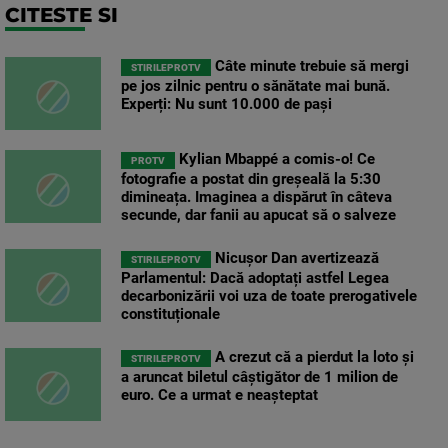
CITESTE SI
Câte minute trebuie să mergi
STIRILEPROTV
pe jos zilnic pentru o sănătate mai bună.
Experți: Nu sunt 10.000 de pași
Kylian Mbappé a comis-o! Ce
PROTV
fotografie a postat din greșeală la 5:30
dimineața. Imaginea a dispărut în câteva
secunde, dar fanii au apucat să o salveze
Nicușor Dan avertizează
STIRILEPROTV
Parlamentul: Dacă adoptați astfel Legea
decarbonizării voi uza de toate prerogativele
constituționale
A crezut că a pierdut la loto și
STIRILEPROTV
a aruncat biletul câștigător de 1 milion de
euro. Ce a urmat e neașteptat