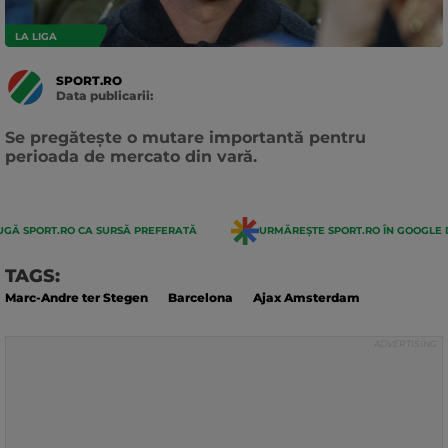
LA LIGA
SPORT.RO
Data publicarii:
Data
actualizarii:
Se pregătește o mutare importantă pentru
perioada de mercato din vară.
GĂ SPORT.RO CA SURSĂ PREFERATĂ
URMĂREȘTE SPORT.RO ÎN GOOGLE 
TAGS:
Marc-Andre ter Stegen
Barcelona
Ajax Amsterdam