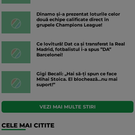
Dinamo și-a prezentat loturile celor
două echipe calificate direct în
grupele Champions League!
Ce lovitură! Dat ca și transferat la Real
Madrid, fotbalistul i-a spus ”DA”
Barcelonei!
Gigi Becali: „Hai să-ți spun ce face
Mihai Stoica. El blochează...nu mai
suport!”
VEZI MAI MULTE STIRI
CELE MAI CITITE