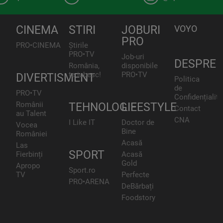
CINEMA
STIRI
JOBURI
VOYO
PRO
PRO•CINEMA
Știrile
PRO•TV
Job-uri
DESPRE
România,
disponibile
te iubesc!
PRO•TV
DIVERTISMENT
Politica
de
PRO•TV
Confidențialita
Românii
TEHNOLOGIE
LIFESTYLE
Contact
au Talent
CNA
I Like IT
Doctor de
Vocea
Bine
României
Acasă
Las
SPORT
Fierbinți
Acasă
Gold
Apropo
Sport.ro
TV
Perfecte
PRO•ARENA
DeBărbați
Foodstory