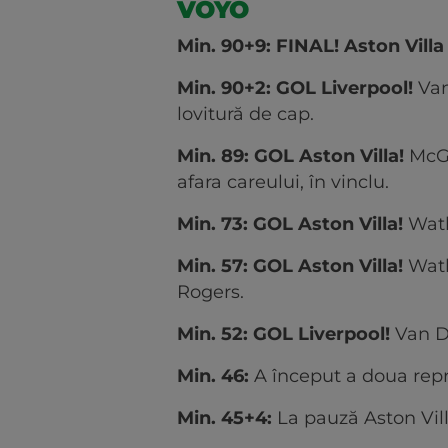
VOYO
Min. 90+9: FINAL! Aston Villa
Min. 90+2: GOL Liverpool!
Van
lovitură de cap.
Min. 89: GOL Aston Villa!
McGi
afara careului, în vinclu.
Min. 73: GOL Aston Villa!
Watk
Min. 57: GOL Aston Villa!
Watk
Rogers.
Min. 52: GOL Liverpool!
Van Di
Min. 46:
A început a doua repr
Min. 45+4:
La pauză Aston Vill