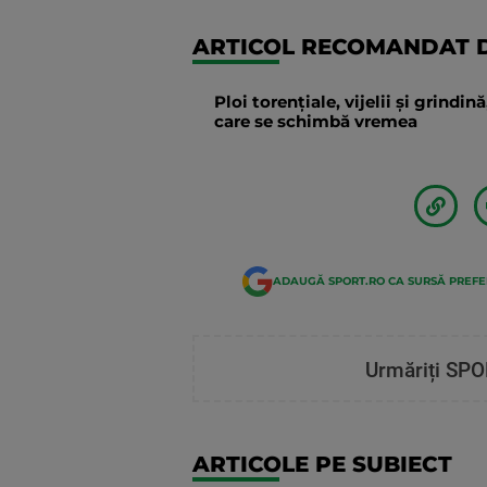
ARTICOL RECOMANDAT D
Ploi torențiale, vijelii și grindi
care se schimbă vremea
ADAUGĂ SPORT.RO CA SURSĂ PREF
Urmăriți SPO
ARTICOLE PE SUBIECT