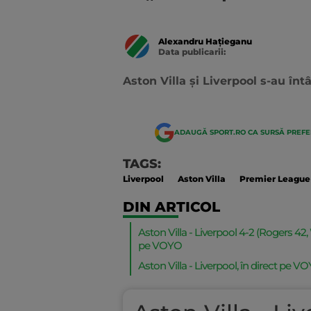
Alexandru Hațieganu
Data publicarii:
Data
actualizarii:
Aston Villa și Liverpool s-au în
ADAUGĂ SPORT.RO CA SURSĂ PREF
TAGS:
Liverpool
Aston Villa
Premier League
DIN ARTICOL
Aston Villa - Liverpool 4-2 (Rogers 42,
pe VOYO
Aston Villa - Liverpool, în direct pe V