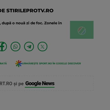
E STIRILEPROTV.RO
nă, după o nouă zi de foc. Zonele în
ERATĂ
URMĂREȘTE SPORT.RO ÎN GOOGLE DISCOVER
Google News
RT.RO și pe