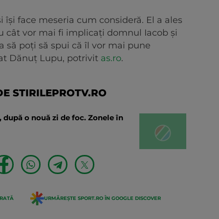
i își face meseria cum consideră. El a ales
u cât vor mai fi implicați domnul Iacob și
 să poți să spui că îl vor mai pune
rat Dănuț Lupu, potrivit
as.ro
.
E STIRILEPROTV.RO
nă, după o nouă zi de foc. Zonele în
ERATĂ
URMĂREȘTE SPORT.RO ÎN GOOGLE DISCOVER