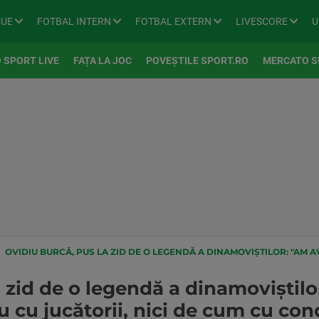
GUE
FOTBAL INTERN
FOTBAL EXTERN
LIVESCORE
U
 SPORT LIVE
FAȚA LA JOC
POVEȘTILE SPORT.RO
MERCATO S
OVIDIU BURCĂ, PUS LA ZID DE O LEGENDĂ A DINAMOVIȘTILOR: "AM AVUT ANTRENORI CARE Ț
 zid de o legendă a dinamoviștilo
u cu jucătorii, nici de cum cu co