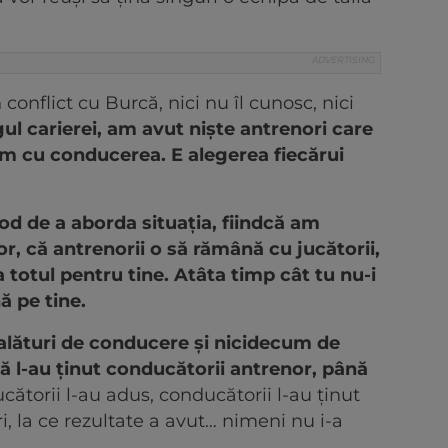
conflict cu Burcă, nici nu îl cunosc, nici
ul carierei, am avut niște antrenori care
cum cu conducerea. E alegerea fiecărui
.
d de a aborda situația, fiindcă am
lor, că antrenorii o să rămână cu jucătorii,
 totul pentru tine. Atâta timp cât tu nu-i
nă pe tine.
 alături de conducere și nicidecum de
că l-au ținut conducătorii antrenor, până
ătorii l-au adus, conducătorii l-au ținut
, la ce rezultate a avut… nimeni nu i-a