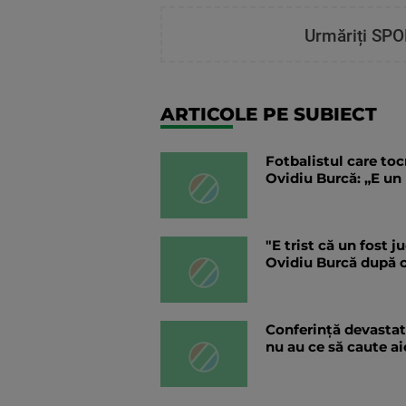
Urmăriți SPO
ARTICOLE PE SUBIECT
Fotbalistul care toc
Ovidiu Burcă: „E un 
"E trist că un fost 
Ovidiu Burcă după c
Conferință devastato
nu au ce să caute ai