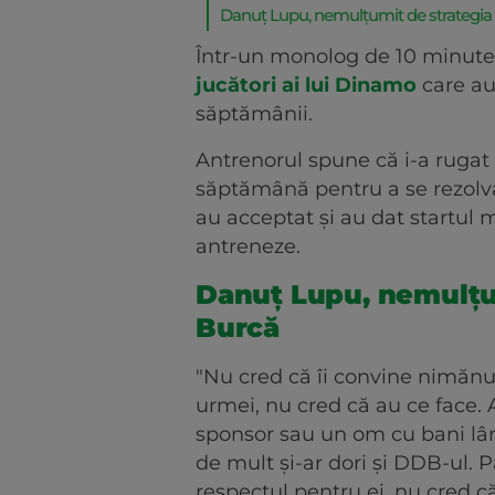
Danuț Lupu, nemulțumit de strategia 
Într-un monolog de 10 minute,
jucători ai lui Dinamo
care au
săptămânii.
Antrenorul spune că i-a rugat 
săptămână pentru a se rezolva
au acceptat și au dat startul 
antreneze.
Danuț Lupu, nemulțum
Burcă
"Nu cred că îi convine nimănui
urmei, nu cred că au ce face. 
sponsor sau un om cu bani lâng
de mult și-ar dori și DDB-ul. 
respectul pentru ei, nu cred că