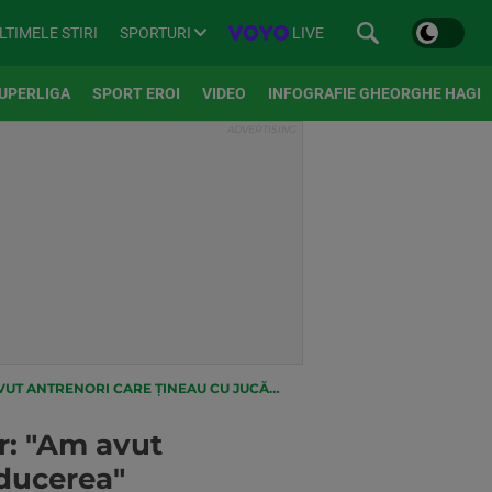
SPORTURI
LIVE
LTIMELE STIRI
UPERLIGA
SPORT EROI
VIDEO
INFOGRAFIE GHEORGHE HAGI
INEAU CU JUCĂTORII, NICI DE CUM CU CONDUCEREA"
r: "Am avut
nducerea"