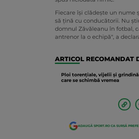
Fiecare își clădește un nume ș
să țină cu conducătorii. Nu ști
domnul Zăvăleanu în fotbal, ca
antrenor la o echipă", a decla
ARTICOL RECOMANDAT D
Ploi torențiale, vijelii și grindi
care se schimbă vremea
ADAUGĂ SPORT.RO CA SURSĂ PREF