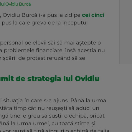
lui Ovidiu Burcă
 Ovidiu Burcă i-a pus la zid pe
cei cinci
 pus la cale greva de la începutul
personal pe elevii săi să mai aștepte o
 problemele financiare, însă aceștia nu
mișcării de protest refuzând să se
it de strategia lui Ovidiu
 situația în care s-a ajuns. Până la urma
Atâta timp cât nu reușești să aduci un
ă tine, e greu să susții o echipă, oricât
Până la urma urmei, cu toată stima și
 vor reuși să țină singuri o echipă de talia