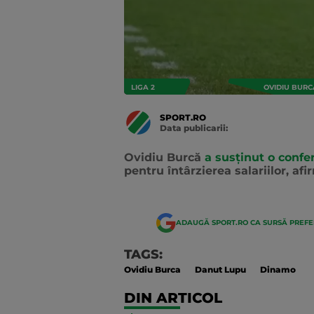
LIGA 2
OVIDIU BURC
SPORT.RO
Data publicarii:
Data
actualizarii:
Ovidiu Burcă
a susţinut o confe
pentru întârzierea salariilor, afi
ADAUGĂ SPORT.RO CA SURSĂ PREF
TAGS:
Ovidiu Burca
Danut Lupu
Dinamo
DIN ARTICOL