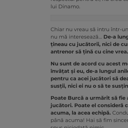
lui Dinamo.
Chiar nu vreau să intru într-un 
nu mă interesează…
De-a lung
țineau cu jucătorii, nici de 
antrenor să țină cu cine vrea
Nu sunt de acord cu acest mo
învățat și eu, de-a lungul ani
pentru ca acei jucători să dea
susții, nici ei nu o să te susți
Poate Burcă a urmărit să fie
jucători. Poate el consideră 
acuma, la acea echipă.
Conduc
până acuma! Hai să fim sinceri
spus niciodată nimic.