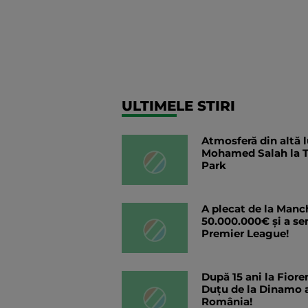
ULTIMELE STIRI
Atmosferă din altă 
Mohamed Salah la T
Park
A plecat de la Manc
50.000.000€ și a se
Premier League!
După 15 ani la Fiore
Duțu de la Dinamo a
România!