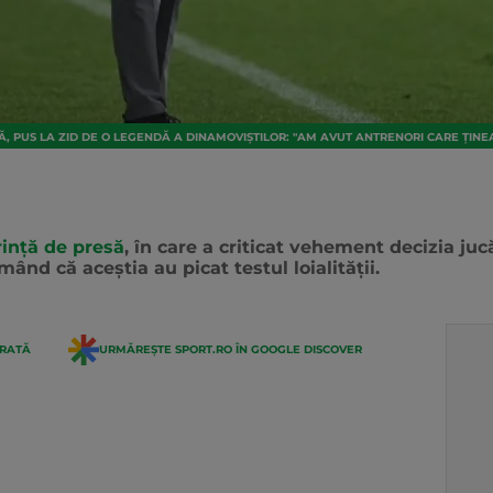
Ă, PUS LA ZID DE O LEGENDĂ A DINAMOVIȘTILOR: "AM AVUT ANTRENORI CARE ȚINE
rință de presă
, în care a criticat vehement decizia jucă
rmând că aceştia au picat testul loialităţii.
ERATĂ
URMĂREȘTE SPORT.RO ÎN GOOGLE DISCOVER