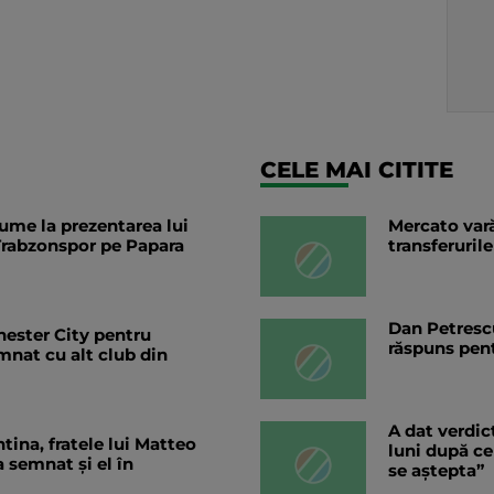
CELE MAI CITITE
lume la prezentarea lui
Mercato vară
rabzonspor pe Papara
transferurile
Dan Petrescu
hester City pentru
răspuns pent
mnat cu alt club din
A dat verdic
ntina, fratele lui Matteo
luni după ce
 semnat și el în
se aștepta”