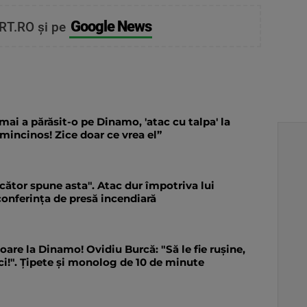
Google News
RT.RO și pe
mai a părăsit-o pe Dinamo, 'atac cu talpa' la
mincinos! Zice doar ce vrea el”
jucător spune asta". Atac dur împotriva lui
onferința de presă incendiară
are la Dinamo! Ovidiu Burcă: "Să le fie rușine,
ci!". Țipete și monolog de 10 de minute