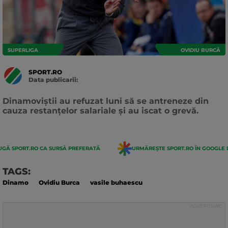
SUPERLIGA
OVIDIU BURCĂ
SPORT.RO
Data publicarii:
Data
actualizarii:
Dinamoviștii au refuzat luni să se antreneze din
cauza restanțelor salariale și au iscat o grevă.
GĂ SPORT.RO CA SURSĂ PREFERATĂ
URMĂREȘTE SPORT.RO ÎN GOOGLE 
TAGS:
Dinamo
Ovidiu Burca
vasile buhaescu