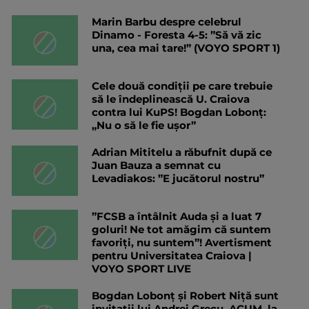
Marin Barbu despre celebrul
Dinamo - Foresta 4-5: ”Să vă zic
una, cea mai tare!” (VOYO SPORT 1)
Cele două condiții pe care trebuie
să le îndeplinească U. Craiova
contra lui KuPS! Bogdan Lobonț:
„Nu o să le fie ușor”
Adrian Mititelu a răbufnit după ce
Juan Bauza a semnat cu
Levadiakos: ”E jucătorul nostru”
”FCSB a întâlnit Auda și a luat 7
goluri! Ne tot amăgim că suntem
favoriți, nu suntem”! Avertisment
pentru Universitatea Craiova |
VOYO SPORT LIVE
Bogdan Lobonț și Robert Niță sunt
invitații lui Andrei Grecu, ACUM, la