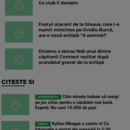
Ce club îl dorește
Fostul atacant de la Steaua, care l-a
numit mincinos pe Ovidiu Burcă,
are o nouă echipă: "A semnat!"
Dinamo a rămas fără unul dintre
căpitani! Contract reziliat după
scandalul grevei de la echipă
CITESTE SI
Câte minute trebuie să mergi
STIRILEPROTV
pe jos zilnic pentru o sănătate mai bună.
Experți: Nu sunt 10.000 de pași
Kylian Mbappé a comis-o! Ce
PROTV
fotografie a postat din greșeală la 5:30