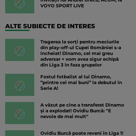
VOYO SPORT LIVE
ALTE SUBIECTE DE INTERES
Tragerea la sorți pentru meciurile
din play-off-ul Cupei României s-a
încheiat! Dinamo, cel mai greu
adversar + vom avea sigur echipă
din Liga 3 în faza grupelor
Fostul fotbalist al lui Dinamo,
”printre cei mai buni” la debutul în
Serie A!
A văzut pe cine a transferat Dinamo
și a explodat! Ovidiu Burcă: "E
nevoie de mai mult"
Ovidiu Burcă poate reveni în Liga 1!