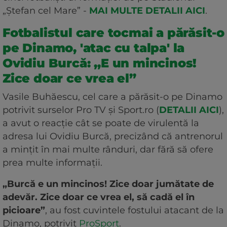
„Ștefan cel Mare” -
MAI MULTE DETALII AICI
.
Fotbalistul care tocmai a părăsit-o
pe Dinamo, 'atac cu talpa' la
Ovidiu Burcă: „E un mincinos!
Zice doar ce vrea el”
Vasile Buhăescu, cel care a părăsit-o pe Dinamo
potrivit surselor Pro TV și Sport.ro (
DETALII AICI
),
a avut o reacție cât se poate de virulentă la
adresa lui Ovidiu Burcă, precizând că antrenorul
a mințit în mai multe rânduri, dar fără să ofere
prea multe informații.
„Burcă e un mincinos! Zice doar jumătate de
adevăr. Zice doar ce vrea el, să cadă el în
picioare”
, au fost cuvintele fostului atacant de la
Dinamo, potrivit
ProSport
.