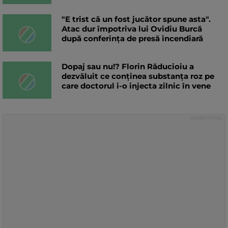
"E trist că un fost jucător spune asta".
Atac dur împotriva lui Ovidiu Burcă
după conferința de presă incendiară
Dopaj sau nu!? Florin Răducioiu a
dezvăluit ce conținea substanța roz pe
care doctorul i-o injecta zilnic în vene