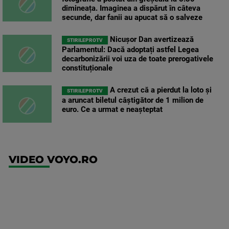
dimineața. Imaginea a dispărut în câteva
secunde, dar fanii au apucat să o salveze
Nicușor Dan avertizează
STIRILEPROTV
Parlamentul: Dacă adoptați astfel Legea
decarbonizării voi uza de toate prerogativele
constituționale
A crezut că a pierdut la loto și
STIRILEPROTV
a aruncat biletul câștigător de 1 milion de
euro. Ce a urmat e neașteptat
VIDEO VOYO.RO
UFC
(EN)