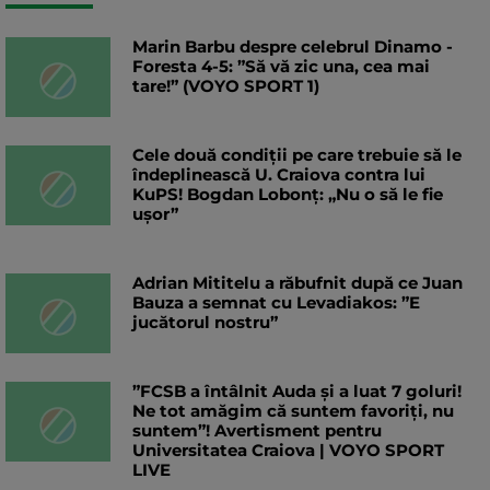
Marin Barbu despre celebrul Dinamo -
Foresta 4-5: ”Să vă zic una, cea mai
tare!” (VOYO SPORT 1)
Cele două condiții pe care trebuie să le
îndeplinească U. Craiova contra lui
KuPS! Bogdan Lobonț: „Nu o să le fie
ușor”
Adrian Mititelu a răbufnit după ce Juan
Bauza a semnat cu Levadiakos: ”E
jucătorul nostru”
”FCSB a întâlnit Auda și a luat 7 goluri!
Ne tot amăgim că suntem favoriți, nu
suntem”! Avertisment pentru
Universitatea Craiova | VOYO SPORT
LIVE