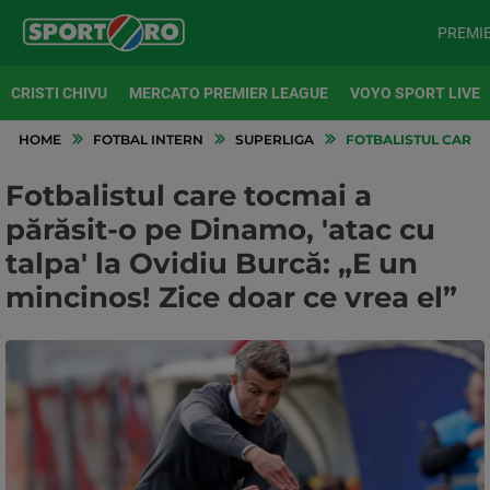
PREMI
CRISTI CHIVU
MERCATO PREMIER LEAGUE
VOYO SPORT LIVE
HOME
FOTBAL INTERN
SUPERLIGA
FOTBALISTUL CARE T
Fotbalistul care tocmai a
părăsit-o pe Dinamo, 'atac cu
talpa' la Ovidiu Burcă: „E un
mincinos! Zice doar ce vrea el”