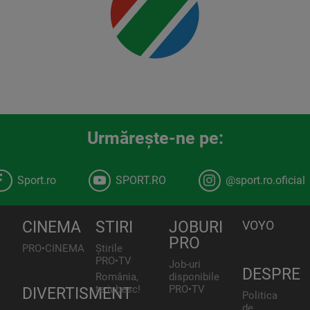
Urmăreşte-ne pe:
Sport.ro
SPORT.RO
@sport.ro.oficial
CINEMA
STIRI
JOBURI
VOYO
PRO
PRO•CINEMA
Știrile
PRO•TV
Job-uri
DESPRE
România,
disponibile
te iubesc!
PRO•TV
DIVERTISMENT
Politica
de