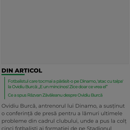
DIN ARTICOL
Fotbalistul care tocmai a părăsit-o pe Dinamo, 'atac cu talpa'
la Ovidiu Burcă: „E un mincinos! Zice doar ce vrea el”
Ce a spus Răzvan Zăvăleanu despre Ovidiu Burcă
Ovidiu Burcă, antrenorul lui Dinamo, a susținut
o conferință de presă pentru a lămuri ultimele
probleme din cadrul clubului, unde a pus la colț
cinci fotbaliști ai formației de pe Stadionul