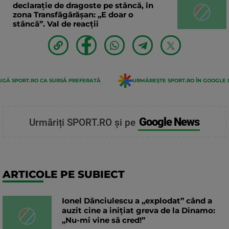
declaraţie de dragoste pe stâncă, în
zona Transfăgărăşan: „E doar o
stâncă”. Val de reacții
GĂ SPORT.RO CA SURSĂ PREFERATĂ
URMĂREȘTE SPORT.RO ÎN GOOGLE 
Google News
Urmăriți SPORT.RO și pe
ARTICOLE PE SUBIECT
Ionel Dănciulescu a „explodat” când a
auzit cine a inițiat greva de la Dinamo:
„Nu-mi vine să cred!”