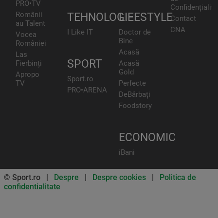
PRO•TV
Confidențialita
Românii
TEHNOLOGIE
LIFESTYLE
Contact
au Talent
CNA
I Like IT
Doctor de
Vocea
Bine
României
Acasă
Las
SPORT
Fierbinți
Acasă
Gold
Apropo
Sport.ro
TV
Perfecte
PRO•ARENA
DeBărbați
Foodstory
ECONOMIC
iBani
© Sport.ro |
Despre
|
Despre cookies
|
Politica de
confidentialitate
Don’t miss out on our news and
updates! Enable push