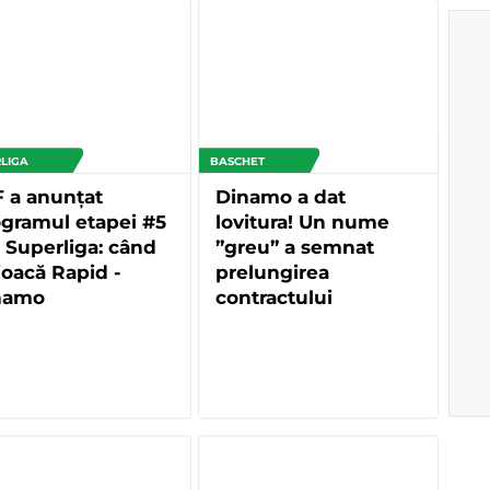
LIGA
BASCHET
 a anunțat
Dinamo a dat
gramul etapei #5
lovitura! Un nume
 Superliga: când
”greu” a semnat
joacă Rapid -
prelungirea
namo
contractului