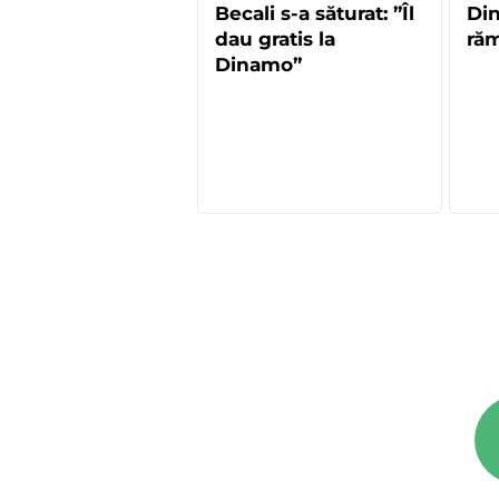
Becali s-a săturat: ”Îl
Di
dau gratis la
răm
Dinamo”