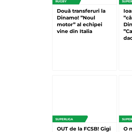
RUGBY
SUPER
Două transferuri la
Io
Dinamo! ”Noul
”câ
motor” al echipei
Di
vine din Italia
”C
dac
SUPERLIGA
SUPER
OUT de la FCSB! Gigi
O n