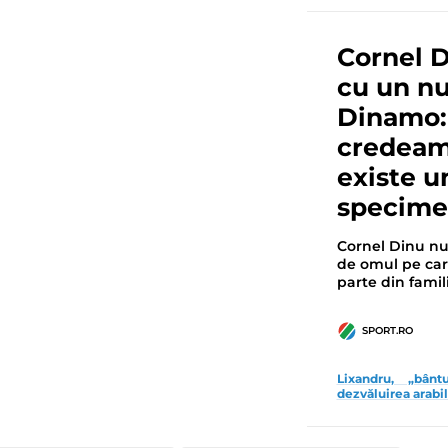
Cornel 
cu un nu
Dinamo: 
credeam
existe 
specime
Cornel Dinu nu
de omul pe care
parte din famil
SPORT.RO
Lixandru, „bân
dezvăluirea arabi