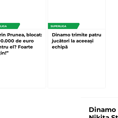
LIGA
SUPERLIGA
rin Prunea, blocat:
Dinamo trimite patru
00.000 de euro
jucători la aceeași
tru el? Foarte
echipă
in!”
Dinamo i
Nikita S