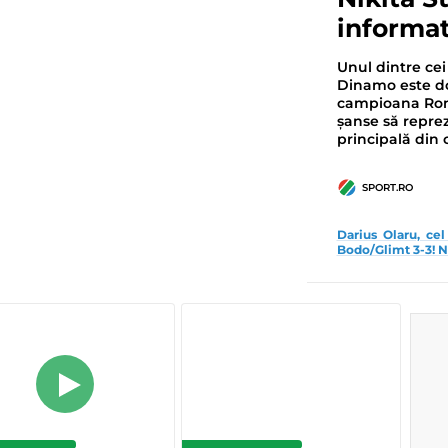
informat
Unul dintre cei
Dinamo este dor
campioana Româ
șanse să reprez
principală din
SPORT.RO
Darius Olaru, ce
Bodo/Glimt 3-3! N