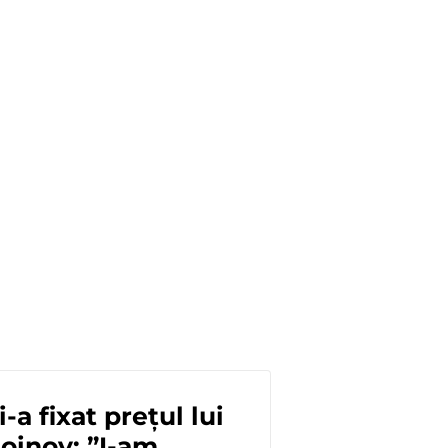
-a fixat prețul lui
toinov: ”I-am