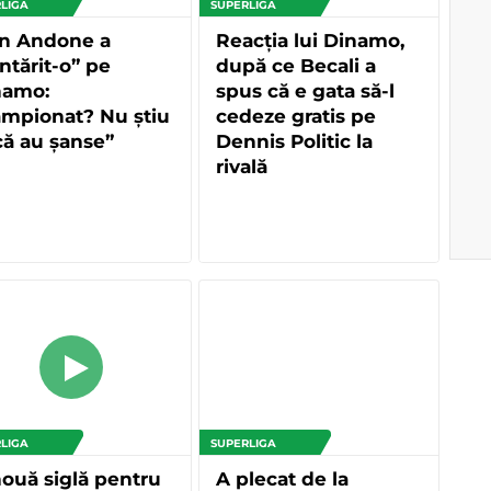
LIGA
SUPERLIGA
an Andone a
Reacția lui Dinamo,
ntărit-o” pe
după ce Becali a
namo:
spus că e gata să-l
ampionat? Nu știu
cedeze gratis pe
ă au șanse”
Dennis Politic la
rivală
LIGA
SUPERLIGA
ouă siglă pentru
A plecat de la