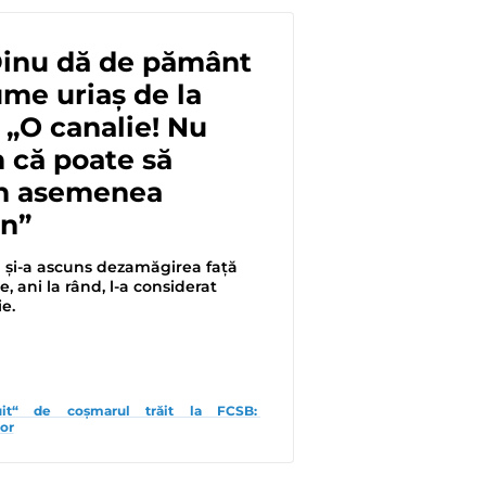
Dinu dă de pământ
me uriaș de la
„O canalie! Nu
 că poate să
un asemenea
n”
 și-a ascuns dezamăgirea față
, ani la rând, l-a considerat
ie.
tuit“ de coșmarul trăit la FCSB: 
lor