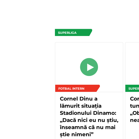
SUPERLIGA
FOTBAL INTERN
SUPER
Cornel Dinu a
Co
lămurit situația
tun
Stadionului Dinamo:
„Ob
„Dacă nici eu nu știu,
ne
înseamnă că nu mai
știe nimeni”