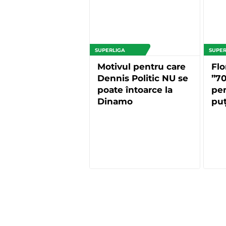
SUPERLIGA
SUPER
Motivul pentru care
Flo
Dennis Politic NU se
”7
poate întoarce la
pen
Dinamo
puț