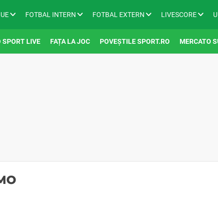
GUE
FOTBAL INTERN
FOTBAL EXTERN
LIVESCORE
U
 SPORT LIVE
FAȚA LA JOC
POVEȘTILE SPORT.RO
MERCATO S
AMO