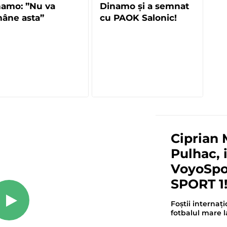
namo: ”Nu va
Dinamo și a semnat
âne asta”
cu PAOK Salonic!
Ciprian 
Pulhac, i
VoyoSpo
SPORT 1
Foștii internaț
fotbalul mare 