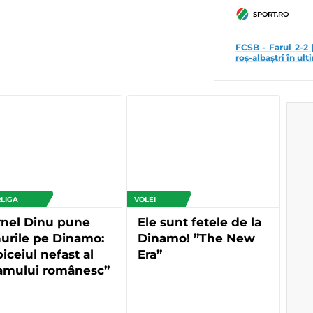
SPORT.RO
FCSB - Farul 2-2 
roș-albaștri în ul
LIGA
VOLEI
rnel Dinu pune
Ele sunt fetele de la
urile pe Dinamo:
Dinamo! ”The New
iceiul nefast al
Era”
amului românesc”