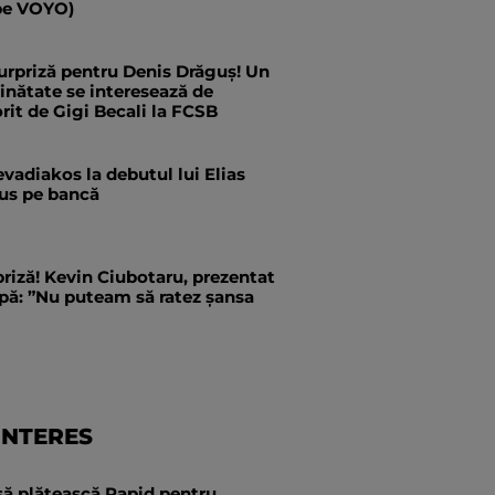
pe VOYO)
urpriză pentru Denis Drăguș! Un
ăinătate se interesează de
rit de Gigi Becali la FCSB
evadiakos la debutul lui Elias
us pe bancă
priză! Kevin Ciubotaru, prezentat
pă: ”Nu puteam să ratez șansa
INTERES
să plătească Rapid pentru