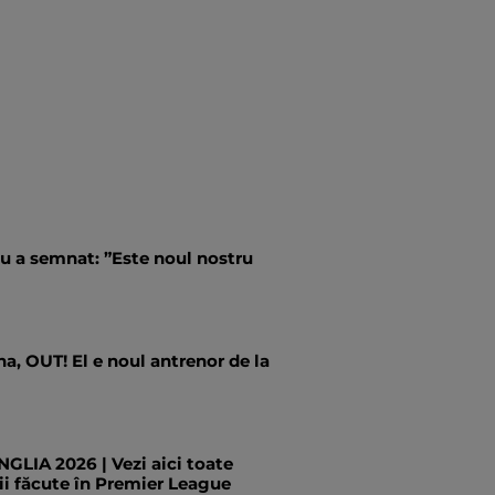
u a semnat: ”Este noul nostru
a, OUT! El e noul antrenor de la
LIA 2026 | Vezi aici toate
ii făcute în Premier League