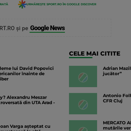
ERATĂ
URMĂREȘTE SPORT.RO ÎN GOOGLE DISCOVER
Google News
RT.RO și pe
CELE MAI CITITE
bleme lui David Popovici
Adrian Mazil
ericanilor înainte de
jucător”
iber
Antonio Folh
ty? Alexandru Meszar
CFR Cluj
troversată din UTA Arad -
MERCATO ANG
 Ioan Varga așteptat cu
mutările ver