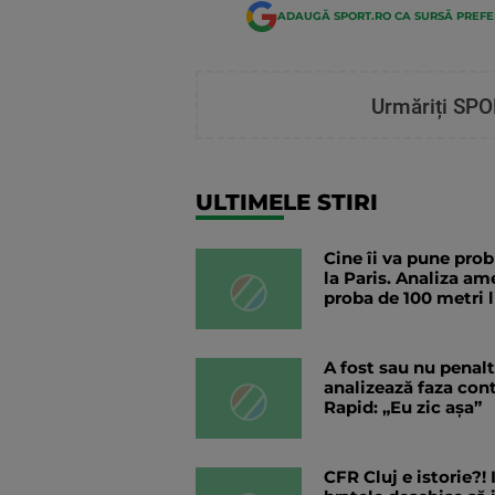
ADAUGĂ SPORT.RO CA SURSĂ PREF
Urmăriți SPO
ULTIMELE STIRI
Cine îi va pune pro
la Paris. Analiza am
proba de 100 metri l
A fost sau nu penal
analizează faza con
Rapid: „Eu zic așa”
CFR Cluj e istorie?!