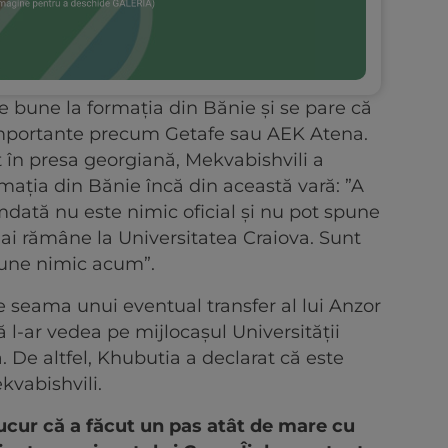
te bune la formația din Bănie și se pare că
 importante precum Getafe sau AEK Atena.
t în presa georgiană, Mekvabishvili a
mația din Bănie încă din această vară: ”A
amdată nu este nimic oficial și nu pot spune
ai rămâne la Universitatea Craiova. Sunt
spune nimic acum”.
seama unui eventual transfer al lui Anzor
ă l-ar vedea pe mijlocașul Universității
. De altfel, Khubutia a declarat că este
kvabishvili.
ucur că a făcut un pas atât de mare cu