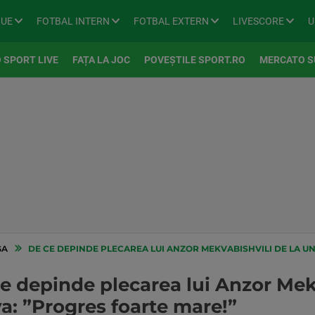
GUE
FOTBAL INTERN
FOTBAL EXTERN
LIVESCORE
U
 SPORT LIVE
FAȚA LA JOC
POVEȘTILE SPORT.RO
MERCATO S
GA
DE CE DEPINDE PLECAREA LUI ANZOR MEKVABISHVILI DE LA UNIVERSI
e depinde plecarea lui Anzor Mekv
a: ”Progres foarte mare!”