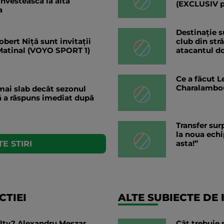
investească la altă
(EXCLUSIV 
a
Destinație s
bert Niță sunt invitații
club din str
 Matinal (VOYO SPORT 1)
atacantul do
Ce a făcut L
Charalambo
 mai slab decât sezonul
ă a răspuns imediat după
Transfer sur
la noua echi
asta!”
E STIRI
TIEI
ALTE SUBIECTE DE 
alty? Alexandru Meszar
Cât trebuie 