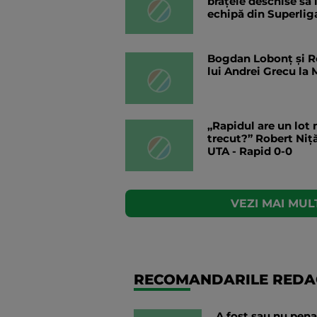
brațele deschise să 
echipă din Superlig
Bogdan Lobonț și Ro
lui Andrei Grecu la
„Rapidul are un lot
trecut?” Robert Niț
UTA - Rapid 0-0
VEZI MAI MULT
RECOMANDARILE REDAC
A fost sau nu pen