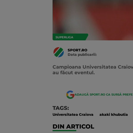
SUPERLIGA
SPORT.RO
Data publicarii:
Data
actualizarii:
Campioana Universitatea Craiova 
au făcut eventul.
ADAUGĂ SPORT.RO CA SURSĂ PREF
TAGS:
Universitatea Craiova
akaki khubutia
DIN ARTICOL