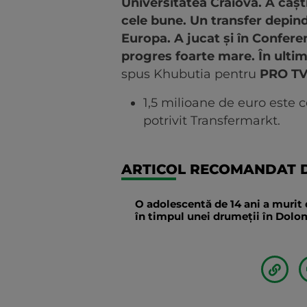
Universitatea Craiova. A câșt
cele bune. Un transfer depind
Europa. A jucat și în Confer
progres foarte mare. În ultimi
spus Khubutia pentru
PRO T
1,5 milioane de euro este c
potrivit Transfermarkt.
ARTICOL RECOMANDAT D
O adolescentă de 14 ani a murit 
în timpul unei drumeții în Dolomi