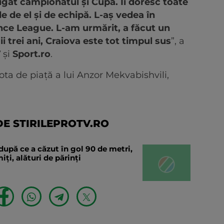
igat campionatul și Cupa. Îi doresc toate
e de el și de echipă. L-aș vedea în
ence League. L-am urmărit, a făcut un
i trei ani, Craiova este tot timpul sus
”, a
V
și
Sport.ro
.
ota de piață a lui Anzor Mekvabishvili,
E STIRILEPROTV.RO
după ce a căzut în gol 90 de metri,
ți, alături de părinți