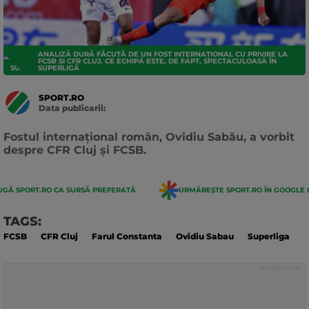
ANALIZĂ DURĂ FĂCUTĂ DE UN FOST INTERNAȚIONAL CU PRIVIRE LA
FCSB ȘI CFR CLUJ. CE ECHIPĂ ESTE, DE FAPT, SPECTACULOASĂ ÎN
SUPERLIGA
SUPERLIGĂ
SPORT.RO
Data publicarii:
Data
actualizarii:
Fostul internațional român, Ovidiu Sabău, a vorbit
despre CFR Cluj și FCSB.
GĂ SPORT.RO CA SURSĂ PREFERATĂ
URMĂREȘTE SPORT.RO ÎN GOOGLE 
TAGS:
FCSB
CFR Cluj
Farul Constanta
Ovidiu Sabau
Superliga