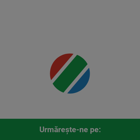
vs
Rountree
Jr.
Mai multe
detalii
00:00
Urmăreşte-ne pe: