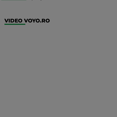
VIDEO VOYO.RO
UFC
(RO)
UFC
Fight
Night:
Gamrot
vs
Salkilld
Mai multe