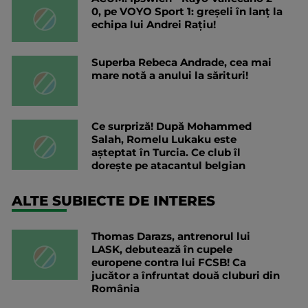
0, pe VOYO Sport 1: greșeli în lanț la
echipa lui Andrei Rațiu!
Superba Rebeca Andrade, cea mai
mare notă a anului la sărituri!
Ce surpriză! După Mohammed
Salah, Romelu Lukaku este
așteptat în Turcia. Ce club îl
dorește pe atacantul belgian
ALTE SUBIECTE DE INTERES
Thomas Darazs, antrenorul lui
LASK, debutează în cupele
europene contra lui FCSB! Ca
jucător a înfruntat două cluburi din
România