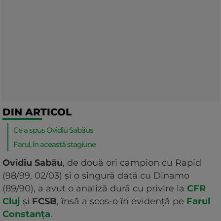
DIN ARTICOL
Ce a spus Ovidiu Sabăus
Farul, în această stagiune
Ovidiu Sabău
, de două ori campion cu Rapid
(98/99, 02/03) și o singură dată cu Dinamo
(89/90), a avut o analiză dură cu privire la
CFR
Cluj
și
FCSB
, însă a scos-o în evidență pe
Farul
Constanța
.