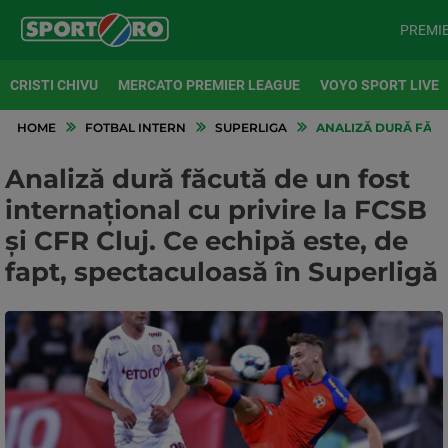
PREMI
CRISTI CHIVU
MERCATO PREMIER LEAGUE
VOYO SPORT LIVE
HOME
FOTBAL INTERN
SUPERLIGA
ANALIZĂ DURĂ FĂCUT
Analiză dură făcută de un fost
internațional cu privire la FCSB
și CFR Cluj. Ce echipă este, de
fapt, spectaculoasă în Superligă