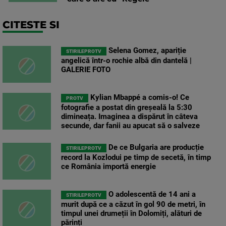
CITESTE SI
Selena Gomez, apariție
STIRILEPROTV
angelică într-o rochie albă din dantelă |
GALERIE FOTO
Kylian Mbappé a comis-o! Ce
PROTV
fotografie a postat din greșeală la 5:30
dimineața. Imaginea a dispărut în câteva
secunde, dar fanii au apucat să o salveze
De ce Bulgaria are producție
STIRILEPROTV
record la Kozlodui pe timp de secetă, în timp
ce România importă energie
O adolescentă de 14 ani a
STIRILEPROTV
murit după ce a căzut în gol 90 de metri, în
timpul unei drumeții în Dolomiți, alături de
părinți