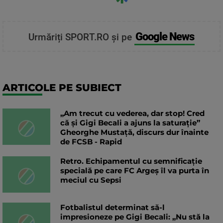
Google News
Urmăriți SPORT.RO și pe
ARTICOLE PE SUBIECT
„Am trecut cu vederea, dar stop! Cred
că și Gigi Becali a ajuns la saturație”
Gheorghe Mustață, discurs dur înainte
de FCSB - Rapid
Retro. Echipamentul cu semnificație
specială pe care FC Argeș îl va purta în
meciul cu Sepsi
Fotbalistul determinat să-l
impresioneze pe Gigi Becali: „Nu stă la