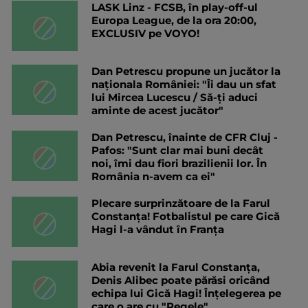
LASK Linz - FCSB, în play-off-ul
Europa League, de la ora 20:00,
EXCLUSIV pe VOYO!
Dan Petrescu propune un jucător la
naționala României: "Îi dau un sfat
lui Mircea Lucescu / Să-ți aduci
aminte de acest jucător"
Dan Petrescu, înainte de CFR Cluj -
Pafos: "Sunt clar mai buni decât
noi, îmi dau fiori brazilienii lor. În
România n-avem ca ei"
Plecare surprinzătoare de la Farul
Constanța! Fotbalistul pe care Gică
Hagi l-a vândut în Franța
Abia revenit la Farul Constanța,
Denis Alibec poate părăsi oricând
echipa lui Gică Hagi! Înțelegerea pe
care o are cu "Regele"