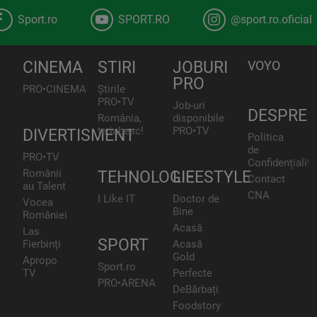
Sport.ro
SPORT.RO
@sport.ro.oficial
CINEMA
STIRI
JOBURI
VOYO
PRO
PRO•CINEMA
Știrile
PRO•TV
Job-uri
DESPRE
România,
disponibile
te iubesc!
PRO•TV
DIVERTISMENT
Politica
de
PRO•TV
Confidențialita
Românii
TEHNOLOGIE
LIFESTYLE
Contact
au Talent
CNA
I Like IT
Doctor de
Vocea
Bine
României
Acasă
Las
SPORT
Fierbinți
Acasă
Gold
Apropo
Sport.ro
TV
Perfecte
PRO•ARENA
DeBărbați
Foodstory