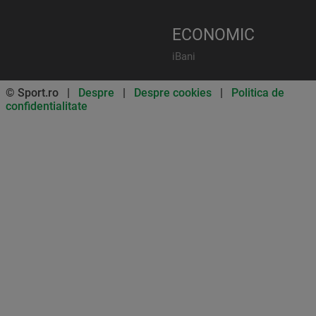
ECONOMIC
iBani
© Sport.ro |
Despre
|
Despre cookies
|
Politica de
confidentialitate
Don’t miss out on our news and
updates! Enable push
notifications
SUBSCRIBE
NOT NOW
UNSUBSCRIBE