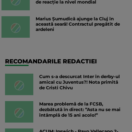
de reacție la nivel mondial
Marius Șumudică ajunge la Cluj în
această seară! Contractul pregătit de
ardeleni
RECOMANDARILE REDACTIEI
Cum s-a descurcat Inter în derby-ul
amical cu Juventus?! Nota primită
de Cristi Chivu
Marea problemă de la FCSB,
dezbătută în direct: ”Asta nu se mai
întâmplă de 15 ani acolo!”
ACUM: Ipswich - Rayo Vallecano 2-