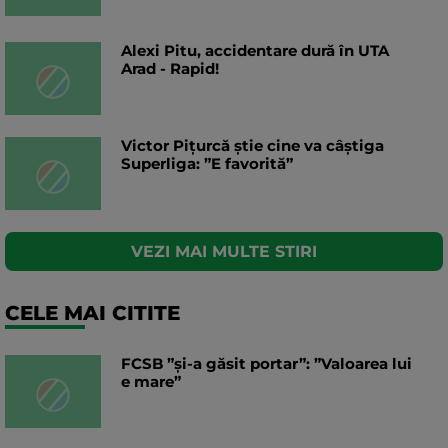
Alexi Pitu, accidentare dură în UTA
Arad - Rapid!
Victor Pițurcă știe cine va câștiga
Superliga: ”E favorită”
VEZI MAI MULTE STIRI
CELE MAI CITITE
FCSB ”și-a găsit portar”: ”Valoarea lui
e mare”