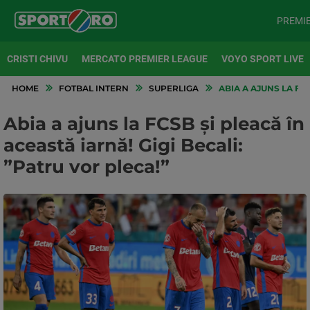
PREMI
CRISTI CHIVU
MERCATO PREMIER LEAGUE
VOYO SPORT LIVE
HOME
FOTBAL INTERN
SUPERLIGA
ABIA A AJUNS LA FCS
Abia a ajuns la FCSB și pleacă în
această iarnă! Gigi Becali:
”Patru vor pleca!”