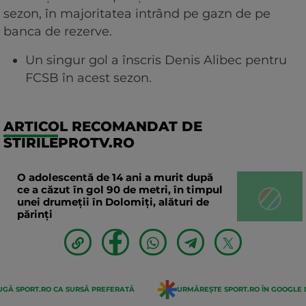
sezon, în majoritatea intrând pe gazn de pe
banca de rezerve.
Un singur gol a înscris Denis Alibec pentru
FCSB în acest sezon.
ARTICOL RECOMANDAT DE
STIRILEPROTV.RO
O adolescentă de 14 ani a murit după
ce a căzut în gol 90 de metri, în timpul
unei drumeții în Dolomiți, alături de
părinți
GĂ SPORT.RO CA SURSĂ PREFERATĂ
URMĂREȘTE SPORT.RO ÎN GOOGLE 