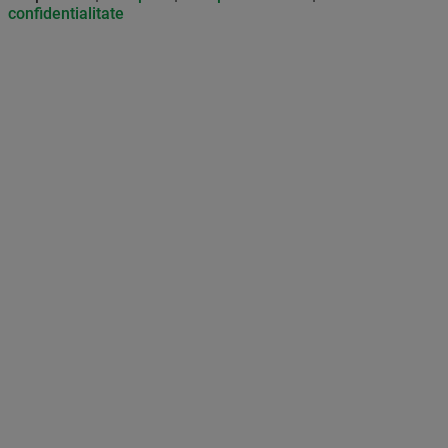
confidentialitate
Don’t miss out on our news and
updates! Enable push
notifications
SUBSCRIBE
NOT NOW
UNSUBSCRIBE