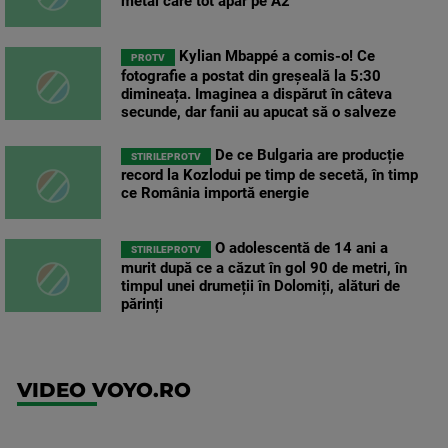
metal care tot apar pe A2
Kylian Mbappé a comis-o! Ce
PROTV
fotografie a postat din greșeală la 5:30
dimineața. Imaginea a dispărut în câteva
secunde, dar fanii au apucat să o salveze
De ce Bulgaria are producție
STIRILEPROTV
record la Kozlodui pe timp de secetă, în timp
ce România importă energie
O adolescentă de 14 ani a
STIRILEPROTV
murit după ce a căzut în gol 90 de metri, în
timpul unei drumeții în Dolomiți, alături de
părinți
VIDEO VOYO.RO