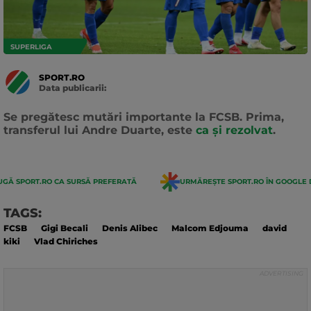
SUPERLIGA
SPORT.RO
Data publicarii:
Data
actualizarii:
Se pregătesc mutări importante la FCSB. Prima,
transferul lui Andre Duarte, este
ca și rezolvat
.
GĂ SPORT.RO CA SURSĂ PREFERATĂ
URMĂREȘTE SPORT.RO ÎN GOOGLE 
TAGS:
FCSB
Gigi Becali
Denis Alibec
Malcom Edjouma
david
kiki
Vlad Chiriches