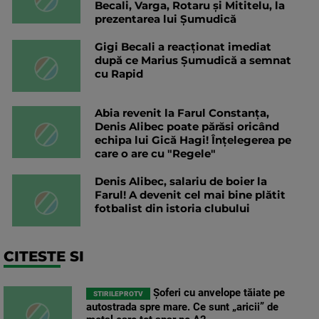
Becali, Varga, Rotaru și Mititelu, la
prezentarea lui Șumudică
Gigi Becali a reacționat imediat
după ce Marius Șumudică a semnat
cu Rapid
Abia revenit la Farul Constanța,
Denis Alibec poate părăsi oricând
echipa lui Gică Hagi! Înțelegerea pe
care o are cu "Regele"
Denis Alibec, salariu de boier la
Farul! A devenit cel mai bine plătit
fotbalist din istoria clubului
CITESTE SI
Șoferi cu anvelope tăiate pe
STIRILEPROTV
autostrada spre mare. Ce sunt „aricii” de