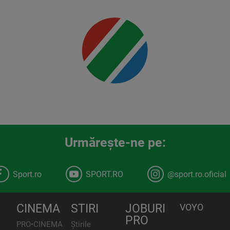
Urmăreşte-ne pe:
Sport.ro
SPORT.RO
@sport.ro.oficial
CINEMA
STIRI
JOBURI
VOYO
PRO
PRO•CINEMA
Știrile