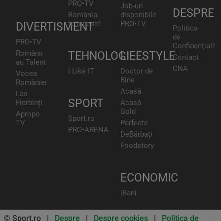
PRO•TV
Job-uri
DESPRE
România,
disponibile
te iubesc!
PRO•TV
DIVERTISMENT
Politica
de
PRO•TV
Confidențialita
Românii
TEHNOLOGIE
LIFESTYLE
Contact
au Talent
CNA
I Like IT
Doctor de
Vocea
Bine
României
Acasă
Las
SPORT
Fierbinți
Acasă
Gold
Apropo
Sport.ro
TV
Perfecte
PRO•ARENA
DeBărbați
Foodstory
ECONOMIC
iBani
© Sport.ro |
Despre
|
Despre cookies
|
Politica de