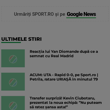
Google News
Urmăriți SPORT.RO și pe
ULTIMELE STIRI
Reacția lui Yan Diomande după ce a
semnat cu Real Madrid
ACUM: UTA - Rapid 0-0, pe Sport.ro |
Petrila, ratare URIAȘĂ în minutul 79
Transfer surpriză! Kevin Ciubotaru,
prezentat la noua echipă: ”Nu puteam
să ratez șansa asta!”