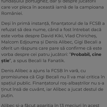
fundașului portughez, dar și despre jucătorii
care vor pleca în această iarnă de la campioana
României.
Deși în primă instanță, finanțatorul de la FCSB a
refuzat să dea nume, când a fost întrebat dacă
este vorba despre David Kiki, Vlad Chiricheș,
Malcom Edjouma și Denis Alibec, Gigi Becali a
oferit un răspuns care pare să confirme că este
vorba despre cei patru jucători: ”
Probabil, cine
știe
”, a spus Becali la Fanatik.
Denis Alibec a ajuns la FCSB în vară, cu
promisiunea că Gigi Becali nu îl va mai critica în
spațiul public. Finanțatorul roș-albaștrilor nu s-a
ținut însă de cuvânt, iar Alibec a jucat destul de
puțin.
Alibec și-a făcut apariția în 13 meciuri în acest