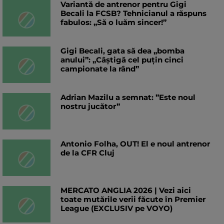
Variantă de antrenor pentru Gigi
Becali la FCSB? Tehnicianul a răspuns
fabulos: „Să o luăm sincer!”
Gigi Becali, gata să dea „bomba
anului”: „Câștigă cel puțin cinci
campionate la rând”
Adrian Mazilu a semnat: ”Este noul
nostru jucător”
Antonio Folha, OUT! El e noul antrenor
de la CFR Cluj
MERCATO ANGLIA 2026 | Vezi aici
toate mutările verii făcute în Premier
League (EXCLUSIV pe VOYO)