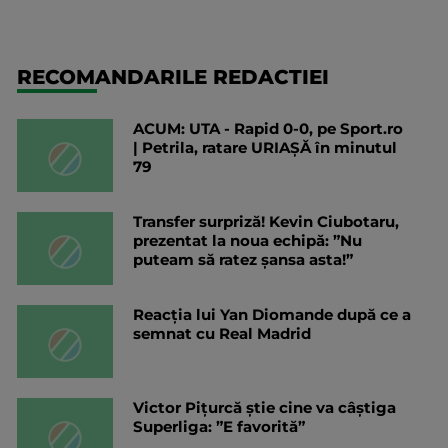
RECOMANDARILE REDACTIEI
ACUM: UTA - Rapid 0-0, pe Sport.ro
| Petrila, ratare URIAȘĂ în minutul
79
Transfer surpriză! Kevin Ciubotaru,
prezentat la noua echipă: ”Nu
puteam să ratez șansa asta!”
Reacția lui Yan Diomande după ce a
semnat cu Real Madrid
Victor Pițurcă știe cine va câștiga
Superliga: ”E favorită”