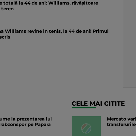
 totală la 44 de ani: Williams, răvășitoare
e teren
a Williams revine în tenis, la 44 de ani! Primul
scris
CELE MAI CITITE
lume la prezentarea lui
Mercato vară
rabzonspor pe Papara
transferurile