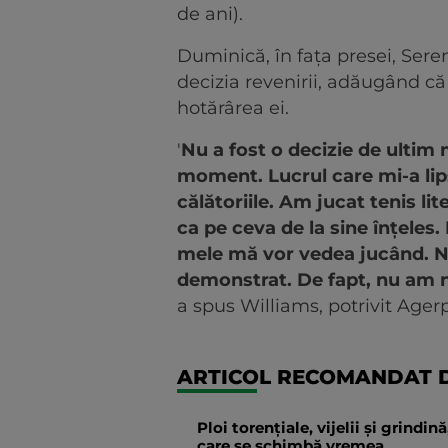
de ani).
Duminică, în faţa presei, Seren
decizia revenirii, adăugând că 
hotărârea ei.
'
Nu a fost o decizie de ulti
moment. Lucrul care mi-a lips
călătoriile. Am jucat tenis li
ca pe ceva de la sine înţeles.
mele mă vor vedea jucând. N
demonstrat. De fapt, nu am n
a spus Williams, potrivit Ager
ARTICOL RECOMANDAT D
Ploi torențiale, vijelii și grindi
care se schimbă vremea