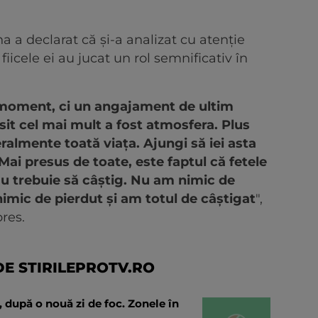
a a declarat că şi-a analizat cu atenţie
fiicele ei au jucat un rol semnificativ în
m moment, ci un angajament de ultim
it cel mai mult a fost atmosfera. Plus
teralmente toată viaţa. Ajungi să iei asta
 Mai presus de toate, este faptul că fetele
u trebuie să câştig. Nu am nimic de
imic de pierdut şi am totul de câştigat
",
pres.
E STIRILEPROTV.RO
nă, după o nouă zi de foc. Zonele în