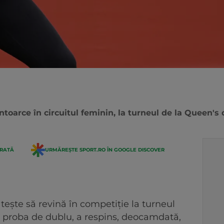
toarce în circuitul feminin, la turneul de la Queen's 
ERATĂ
URMĂREȘTE SPORT.RO ÎN GOOGLE DISCOVER
eşte să revină în competiţie la turneul
n proba de dublu, a respins, deocamdată,