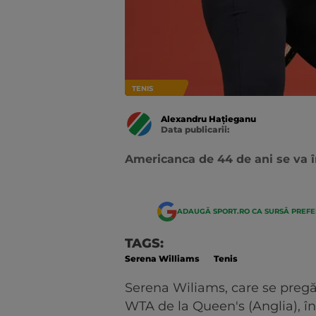
TENIS
Alexandru Hațieganu
Data publicarii:
Data
actualizarii:
Americanca de 44 de ani se va în
ADAUGĂ SPORT.RO CA SURSĂ PREF
TAGS:
Serena Williams
Tenis
Serena Wiliams, care se pregăt
WTA de la Queen's (Anglia), î