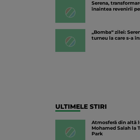
Serena, transformare
înaintea revenirii p
„Bomba“ zilei: Seren
turneu la care s-a în
ULTIMELE STIRI
Atmosferă din altă 
Mohamed Salah la T
Park