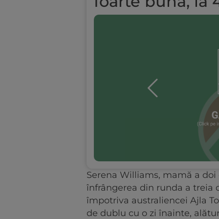
foarte bună, la 
Serena Williams, mamă a doi co
înfrângerea din runda a treia
împotriva australiencei Ajla T
de dublu cu o zi înainte, alăt