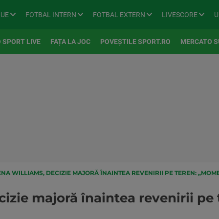
GUE
FOTBAL INTERN
FOTBAL EXTERN
LIVESCORE
U
 SPORT LIVE
FAȚA LA JOC
POVEȘTILE SPORT.RO
MERCATO S
NA WILLIAMS, DECIZIE MAJORĂ ÎNAINTEA REVENIRII PE TEREN: „MOME
cizie majoră înaintea revenirii p