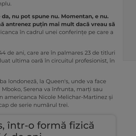
mplu.
 da, nu pot spune nu. Momentan, e nu.
mă antrenez puţin mai mult dacă vreau să
ricanca în cadrul unei conferinţe pe care a
4 de ani, care are în palmares 23 de titluri
at ultima oară în circuitul profesionist, în
ba londoneză, la Queen's, unde va face
 Mboko, Serena va înfrunta, marţi sau
n americanca Nicole Melichar-Martinez şi
cap de serie numărul trei.
 într-o formă fizică