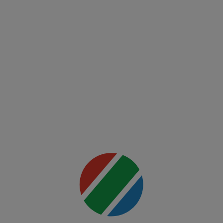
League
00:00
Twente -
Ferencvaros
Mai multe
detalii
00:00