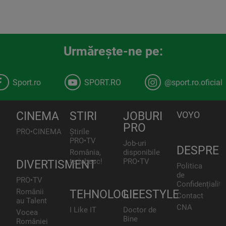
Urmăreşte-ne pe:
Sport.ro
SPORT.RO
@sport.ro.oficial
CINEMA
STIRI
JOBURI
VOYO
PRO
PRO•CINEMA
Știrile
PRO•TV
Job-uri
DESPRE
România,
disponibile
te iubesc!
PRO•TV
DIVERTISMENT
Politica
de
PRO•TV
Confidențialita
Românii
TEHNOLOGIE
LIFESTYLE
Contact
au Talent
CNA
I Like IT
Doctor de
Vocea
Bine
României