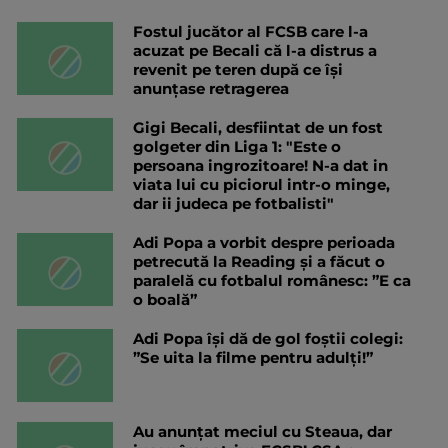
Fostul jucător al FCSB care l-a
acuzat pe Becali că l-a distrus a
revenit pe teren după ce își
anunțase retragerea
Gigi Becali, desfiintat de un fost
golgeter din Liga 1: "Este o
persoana ingrozitoare! N-a dat in
viata lui cu piciorul intr-o minge,
dar ii judeca pe fotbalisti"
Adi Popa a vorbit despre perioada
petrecută la Reading și a făcut o
paralelă cu fotbalul românesc: ”E ca
o boală”
Adi Popa își dă de gol foștii colegi:
”Se uita la filme pentru adulți!”
Au anunțat meciul cu Steaua, dar