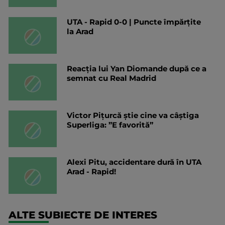
UTA - Rapid 0-0 | Puncte împărțite
la Arad
Reacția lui Yan Diomande după ce a
semnat cu Real Madrid
Victor Pițurcă știe cine va câștiga
Superliga: ”E favorită”
Alexi Pitu, accidentare dură în UTA
Arad - Rapid!
ALTE SUBIECTE DE INTERES