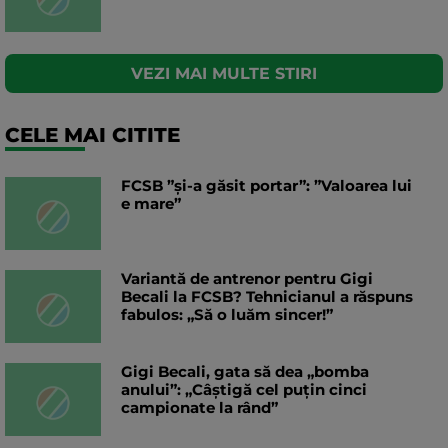
VEZI MAI MULTE STIRI
CELE MAI CITITE
FCSB ”și-a găsit portar”: ”Valoarea lui
e mare”
Variantă de antrenor pentru Gigi
Becali la FCSB? Tehnicianul a răspuns
fabulos: „Să o luăm sincer!”
Gigi Becali, gata să dea „bomba
anului”: „Câștigă cel puțin cinci
campionate la rând”