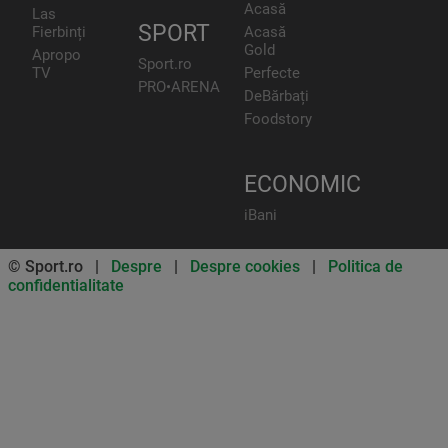
Acasă
Las
SPORT
Fierbinți
Acasă
Gold
Apropo
Sport.ro
TV
Perfecte
PRO•ARENA
DeBărbați
Foodstory
ECONOMIC
iBani
© Sport.ro |
Despre
|
Despre cookies
|
Politica de
confidentialitate
Don’t miss out on our news and
updates! Enable push
notifications
SUBSCRIBE
NOT NOW