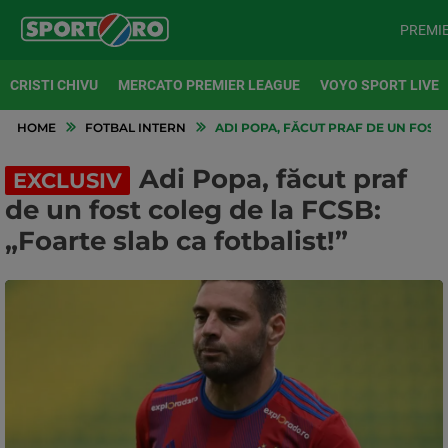
PREMI
CRISTI CHIVU
MERCATO PREMIER LEAGUE
VOYO SPORT LIVE
HOME
FOTBAL INTERN
ADI POPA, FĂCUT PRAF DE UN FOST 
Adi Popa, făcut praf
EXCLUSIV
de un fost coleg de la FCSB:
„Foarte slab ca fotbalist!”