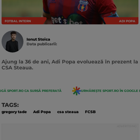
FOTBAL INTERN
ADI POPA
Ionut Stoica
Data publicarii:
Data
actualizarii:
Ajung la 36 de ani, Adi Popa evoluează în prezent la
CSA Steaua.
GĂ SPORT.RO CA SURSĂ PREFERATĂ
URMĂREȘTE SPORT.RO ÎN GOOGLE 
TAGS:
gregory tade
Adi Popa
csa steaua
FCSB