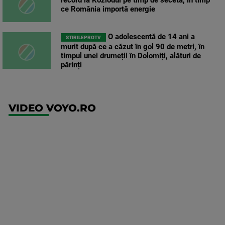
ce România importă energie
O adolescentă de 14 ani a
STIRILEPROTV
murit după ce a căzut în gol 90 de metri, în
timpul unei drumeții în Dolomiți, alături de
părinți
VIDEO VOYO.RO
UFC
(EN)
UFC
Fight
Night: