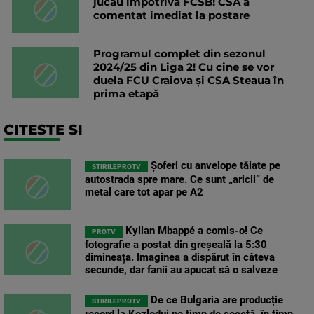
jucau împotriva FCSB! CSA a
comentat imediat la postare
Programul complet din sezonul
2024/25 din Liga 2! Cu cine se vor
duela FCU Craiova și CSA Steaua în
prima etapă
CITESTE SI
Șoferi cu anvelope tăiate pe
STIRILEPROTV
autostrada spre mare. Ce sunt „aricii” de
metal care tot apar pe A2
Kylian Mbappé a comis-o! Ce
PROTV
fotografie a postat din greșeală la 5:30
dimineața. Imaginea a dispărut în câteva
secunde, dar fanii au apucat să o salveze
De ce Bulgaria are producție
STIRILEPROTV
record la Kozlodui pe timp de secetă, în timp