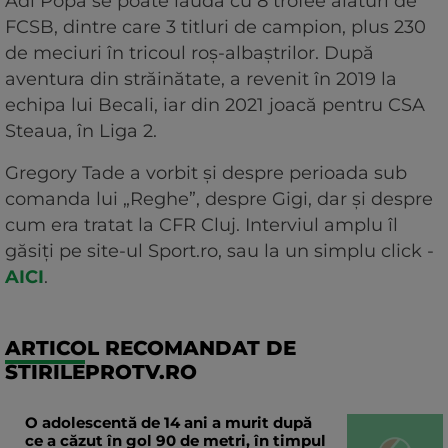
Adi Popa se poate lăuda cu 8 trofee alături de
FCSB, dintre care 3 titluri de campion, plus 230
de meciuri în tricoul roș-albaștrilor. După
aventura din străinătate, a revenit în 2019 la
echipa lui Becali, iar din 2021 joacă pentru CSA
Steaua, în Liga 2.
Gregory Tade a vorbit și despre perioada sub
comanda lui „Reghe”, despre Gigi, dar și despre
cum era tratat la CFR Cluj. Interviul amplu îl
găsiți pe site-ul Sport.ro, sau la un simplu click -
AICI
.
ARTICOL RECOMANDAT DE
STIRILEPROTV.RO
O adolescentă de 14 ani a murit după
ce a căzut în gol 90 de metri, în timpul