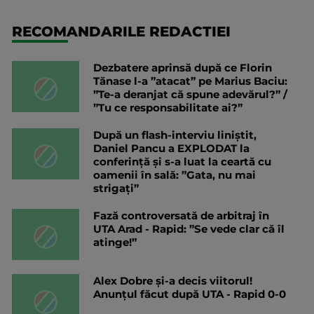
RECOMANDARILE REDACTIEI
Dezbatere aprinsă după ce Florin
Tănase l-a ”atacat” pe Marius Baciu:
”Te-a deranjat că spune adevărul?” /
”Tu ce responsabilitate ai?”
După un flash-interviu liniștit,
Daniel Pancu a EXPLODAT la
conferință și s-a luat la ceartă cu
oamenii în sală: ”Gata, nu mai
strigați”
Fază controversată de arbitraj în
UTA Arad - Rapid: ”Se vede clar că îl
atinge!”
Alex Dobre și-a decis viitorul!
Anunțul făcut după UTA - Rapid 0-0