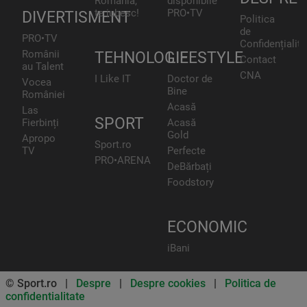
România,
disponibile
te iubesc!
PRO•TV
DIVERTISMENT
Politica
de
PRO•TV
Confidențialita
Românii
TEHNOLOGIE
LIFESTYLE
Contact
au Talent
CNA
I Like IT
Doctor de
Vocea
Bine
României
Acasă
Las
SPORT
Fierbinți
Acasă
Gold
Apropo
Sport.ro
TV
Perfecte
PRO•ARENA
DeBărbați
Foodstory
ECONOMIC
iBani
© Sport.ro |
Despre
|
Despre cookies
|
Politica de
confidentialitate