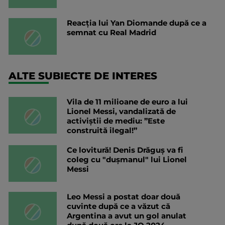
Reacția lui Yan Diomande după ce a
semnat cu Real Madrid
ALTE SUBIECTE DE INTERES
Vila de 11 milioane de euro a lui
Lionel Messi, vandalizată de
activiștii de mediu: ”Este
construită ilegal!”
Ce lovitură! Denis Drăguș va fi
coleg cu "dușmanul" lui Lionel
Messi
Leo Messi a postat doar două
cuvinte după ce a văzut că
Argentina a avut un gol anulat