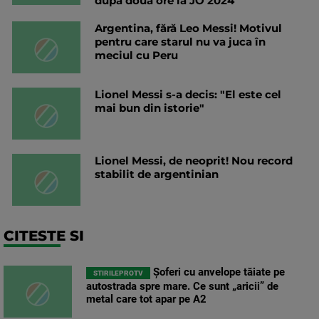
după două ore la JO 2024
Argentina, fără Leo Messi! Motivul
pentru care starul nu va juca în
meciul cu Peru
Lionel Messi s-a decis: "El este cel
mai bun din istorie"
Lionel Messi, de neoprit! Nou record
stabilit de argentinian
CITESTE SI
Șoferi cu anvelope tăiate pe
STIRILEPROTV
autostrada spre mare. Ce sunt „aricii” de
metal care tot apar pe A2