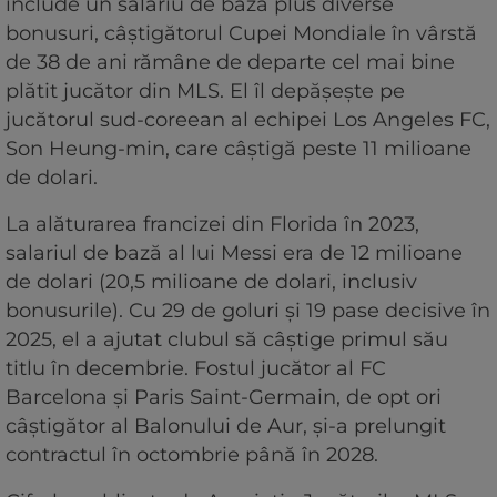
include un salariu de bază plus diverse
bonusuri, câştigătorul Cupei Mondiale în vârstă
de 38 de ani rămâne de departe cel mai bine
plătit jucător din MLS. El îl depăşeşte pe
jucătorul sud-coreean al echipei Los Angeles FC,
Son Heung-min, care câştigă peste 11 milioane
de dolari.
La alăturarea francizei din Florida în 2023,
salariul de bază al lui Messi era de 12 milioane
de dolari (20,5 milioane de dolari, inclusiv
bonusurile). Cu 29 de goluri şi 19 pase decisive în
2025, el a ajutat clubul să câştige primul său
titlu în decembrie. Fostul jucător al FC
Barcelona şi Paris Saint-Germain, de opt ori
câştigător al Balonului de Aur, şi-a prelungit
contractul în octombrie până în 2028.