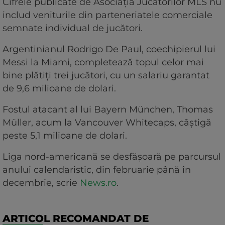
Cifrele publicate de Asociaţia Jucătorilor MLS nu
includ veniturile din parteneriatele comerciale
semnate individual de jucători.
Argentinianul Rodrigo De Paul, coechipierul lui
Messi la Miami, completează topul celor mai
bine plătiţi trei jucători, cu un salariu garantat
de 9,6 milioane de dolari.
Fostul atacant al lui Bayern München, Thomas
Müller, acum la Vancouver Whitecaps, câştigă
peste 5,1 milioane de dolari.
Liga nord-americană se desfăşoară pe parcursul
anului calendaristic, din februarie până în
decembrie, scrie
News.ro
.
ARTICOL RECOMANDAT DE