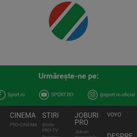
Urmăreşte-ne pe:
Sport.ro
SPORT.RO
@sport.ro.oficial
CINEMA
STIRI
JOBURI
VOYO
PRO
PRO•CINEMA
Știrile
PRO•TV
Job-uri
DESPRE