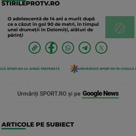
STIRILEPROTV.RO
O adolescentă de 14 ani a murit după
ce a căzut în gol 90 de metri, în timpul
unei drumeții în Dolomiți, alături de
părinți
GĂ SPORT.RO CA SURSĂ PREFERATĂ
URMĂREȘTE SPORT.RO ÎN GOOGLE 
Google News
Urmăriți SPORT.RO și pe
ARTICOLE PE SUBIECT