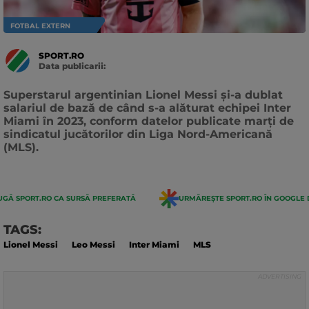
FOTBAL EXTERN
SPORT.RO
Data publicarii:
Data
actualizarii:
Superstarul argentinian Lionel Messi şi-a dublat
salariul de bază de când s-a alăturat echipei Inter
Miami în 2023, conform datelor publicate marţi de
sindicatul jucătorilor din Liga Nord-Americană
(MLS).
GĂ SPORT.RO CA SURSĂ PREFERATĂ
URMĂREȘTE SPORT.RO ÎN GOOGLE 
TAGS:
Lionel Messi
Leo Messi
Inter Miami
MLS