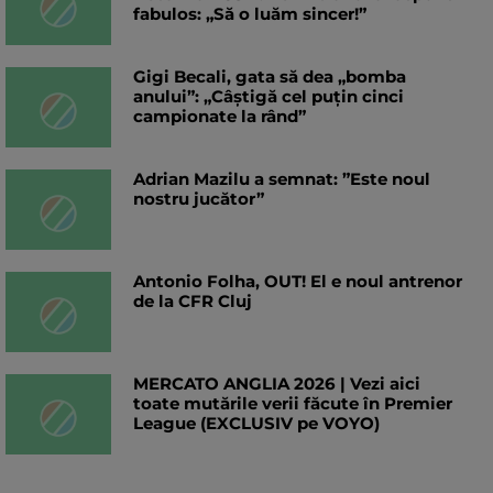
fabulos: „Să o luăm sincer!”
Gigi Becali, gata să dea „bomba
anului”: „Câștigă cel puțin cinci
campionate la rând”
Adrian Mazilu a semnat: ”Este noul
nostru jucător”
Antonio Folha, OUT! El e noul antrenor
de la CFR Cluj
MERCATO ANGLIA 2026 | Vezi aici
toate mutările verii făcute în Premier
League (EXCLUSIV pe VOYO)