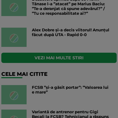
Tănase l-a ”atacat” pe Marius Baciu:
”Te-a deranjat că spune adevărul?” /
”Tu ce responsabilitate ai?”
Alex Dobre și-a decis viitorul! Anunțul
făcut după UTA - Rapid 0-0
VEZI MAI MULTE STIRI
CELE MAI CITITE
FCSB ”și-a găsit portar”: ”Valoarea lui
e mare”
Variantă de antrenor pentru Gigi
Becali la FCSB? Tehnicianul a răspuns