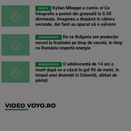
Kylian Mbappé a comis-o! Ce
PROTV
fotografie a postat din greșeală la 5:30
dimineața. Imaginea a dispărut în câteva
secunde, dar fanii au apucat să o salveze
De ce Bulgaria are producție
STIRILEPROTV
record la Kozlodui pe timp de secetă, în timp
ce România importă energie
O adolescentă de 14 ani a
STIRILEPROTV
murit după ce a căzut în gol 90 de metri, în
timpul unei drumeții în Dolomiți, alături de
părinți
VIDEO VOYO.RO
UFC