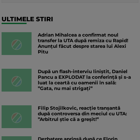
ULTIMELE STIRI
Adrian Mihalcea a confirmat noul
transfer la UTA după remiza cu Rapid!
Anunțul făcut despre starea lui Alexi
Pitu
După un flash-interviu liniștit, Daniel
Pancu a EXPLODAT la conferință și s-a
luat la ceartă cu oamenii în sală:
”Gata, nu mai strigați”
Filip Stojilkovic, reacție tranșantă
după controversa din meciul cu UTA:
”Arbitrul știe că a greșit!”
Dezbatere aprinsă după ce Florin