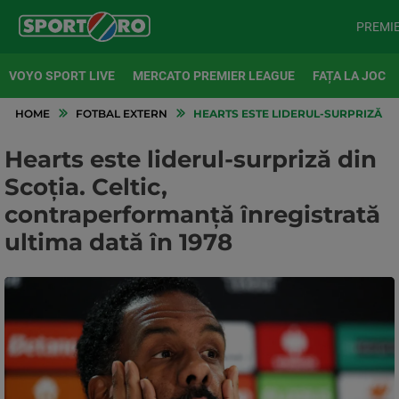
PREMI
VOYO SPORT LIVE
MERCATO PREMIER LEAGUE
FAȚA LA JOC
HOME
FOTBAL EXTERN
HEARTS ESTE LIDERUL-SURPRIZĂ DI
Hearts este liderul-surpriză din
Scoția. Celtic,
contraperformanță înregistrată
ultima dată în 1978