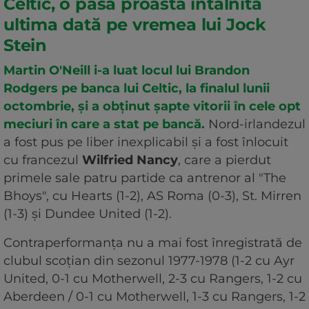
Celtic, o pasă proastă întâlnită
ultima dată pe vremea lui Jock
Stein
Martin O'Neill i-a luat locul lui Brandon
Rodgers pe banca lui Celtic, la finalul lunii
octombrie, și a obținut șapte vitorii în cele opt
meciuri în care a stat pe bancă.
Nord-irlandezul
a fost pus pe liber inexplicabil și a fost înlocuit
cu francezul
Wilfried Nancy
, care a pierdut
primele sale patru partide ca antrenor al "The
Bhoys", cu Hearts (1-2), AS Roma (0-3), St. Mirren
(1-3) și Dundee United (1-2).
Contraperformanța nu a mai fost înregistrată de
clubul scoțian din sezonul 1977-1978 (1-2 cu Ayr
United, 0-1 cu Motherwell, 2-3 cu Rangers, 1-2 cu
Aberdeen / 0-1 cu Motherwell, 1-3 cu Rangers, 1-2