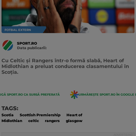
FOTBAL EXTERN
SPORT.RO
Data publicarii:
Data
actualizarii:
Cu Celtic și Rangers într-o formă slabă, Heart of
Midlothian a preluat conducerea clasamentului în
Scoția.
GĂ SPORT.RO CA SURSĂ PREFERATĂ
URMĂREȘTE SPORT.RO ÎN GOOGLE 
TAGS:
Scotia
Scottish Premiership
Heart of
Midlothian
celtic
rangers
glasgow