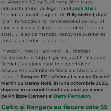
cu Aberden, 1-2 cu St, Mirren), când trupa
antrenată atunci de legendarul
Jock Stein
,
înlocuit la finalul stagiunii de
Billy McNeil
, după
13 ani în funcție, a terminat sezonul pe locul al
cincilea și nu a câștigat niciun trofeu. În ciuda
startului slab de mandat, Nancy are susținerea
publică a conducerii clubului.
În sezonul trecut, "alb-verzii" au câștigat
campionatul și Cupa Ligii, au jucat finala Cupei
Scoției și au ajuns până în play-off-ul de
accedere în optimile de finală ale Champions
League.
Rangers FC l-a înlocuit și ea pe Russell
Martin cu Danny Rohl, în luna octombrie 2025,
după ce în sezonul trecut i-au avut pe bancă
pe Philippe Clement și
Barry Ferguson
.
Celtic și Rangers au fiecare câte 55