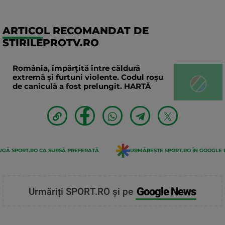
ARTICOL RECOMANDAT DE
STIRILEPROTV.RO
România, împărțită între căldură
extremă și furtuni violente. Codul roșu
de caniculă a fost prelungit. HARTĂ
GĂ SPORT.RO CA SURSĂ PREFERATĂ
URMĂREȘTE SPORT.RO ÎN GOOGLE 
Google News
Urmăriți SPORT.RO și pe