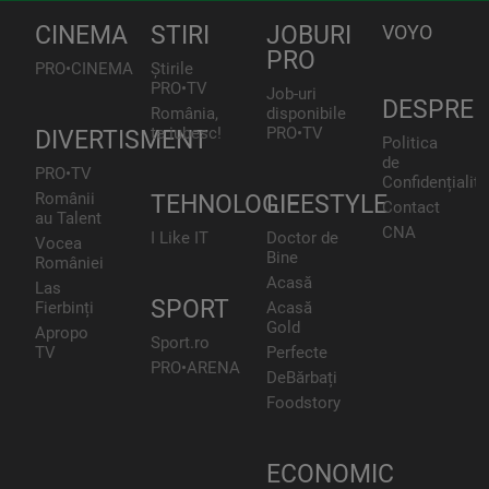
CINEMA
STIRI
JOBURI
VOYO
PRO
PRO•CINEMA
Știrile
PRO•TV
Job-uri
DESPRE
România,
disponibile
te iubesc!
PRO•TV
DIVERTISMENT
Politica
de
PRO•TV
Confidențialita
Românii
TEHNOLOGIE
LIFESTYLE
Contact
au Talent
CNA
I Like IT
Doctor de
Vocea
Bine
României
Acasă
Las
SPORT
Fierbinți
Acasă
Gold
Apropo
Sport.ro
TV
Perfecte
PRO•ARENA
DeBărbați
Foodstory
ECONOMIC