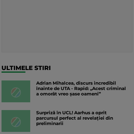
ULTIMELE STIRI
Adrian Mihalcea, discurs incredibil
înainte de UTA - Rapid: „Acest criminal
a omorât vreo șase oameni”
Surpriză în UCL! Aarhus a oprit
parcursul perfect al revelației din
preliminarii