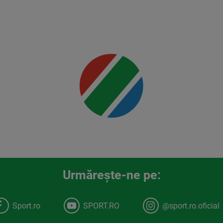
Mai multe
detalii
00:00
Urmăreşte-ne pe:
Sport.ro
SPORT.RO
@sport.ro.oficial