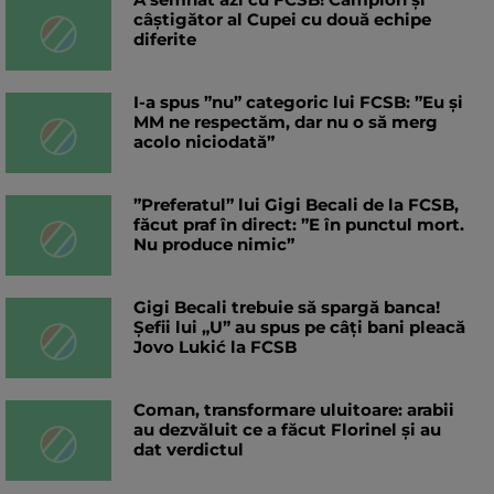
câștigător al Cupei cu două echipe
diferite
I-a spus ”nu” categoric lui FCSB: ”Eu și
MM ne respectăm, dar nu o să merg
acolo niciodată”
”Preferatul” lui Gigi Becali de la FCSB,
făcut praf în direct: ”E în punctul mort.
Nu produce nimic”
Gigi Becali trebuie să spargă banca!
Șefii lui „U” au spus pe câți bani pleacă
Jovo Lukić la FCSB
Coman, transformare uluitoare: arabii
au dezvăluit ce a făcut Florinel și au
dat verdictul