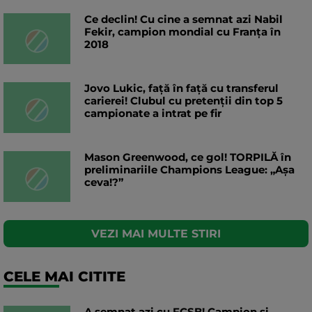
Ce declin! Cu cine a semnat azi Nabil
Fekir, campion mondial cu Franța în
2018
Jovo Lukic, față în față cu transferul
carierei! Clubul cu pretenții din top 5
campionate a intrat pe fir
Mason Greenwood, ce gol! TORPILĂ în
preliminariile Champions League: „Așa
ceva!?”
VEZI MAI MULTE STIRI
CELE MAI CITITE
A semnat azi cu FCSB! Campion și