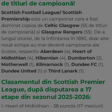
de titluri de campioană!
Scottish Football League/ Scottish
Premiership
este un campionat care a fost
dominat copios de
Celtic Glasgow
(55 de titluri
de campioană) și
Glasgow Rangers
(55). De-a
lungul istoriei, de la înființarea în 1890, doar alte
nouă echipe au mai devenit campioane ale
Scoției, respectiv
Aberdeen
(4),
Heart of
Midlothian
(4),
Hibernian
(4),
Dumbarton
(2),
Motherwell
(1),
Kilmarnock
(1),
Dundee FC
(1),
Dundee United
(1) și
Third Lanark
(1).
Clasamentul din Scottish Premier
League, după disputarea a 17
etape din sezonul 2025-2026:
1. Heart of Midlothian - 38 puncte (17 meciuri)