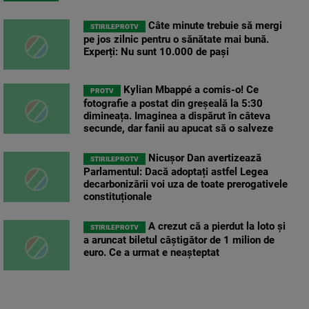
Câte minute trebuie să mergi
STIRILEPROTV
pe jos zilnic pentru o sănătate mai bună.
Experți: Nu sunt 10.000 de pași
Kylian Mbappé a comis-o! Ce
PROTV
fotografie a postat din greșeală la 5:30
dimineața. Imaginea a dispărut în câteva
secunde, dar fanii au apucat să o salveze
Nicușor Dan avertizează
STIRILEPROTV
Parlamentul: Dacă adoptați astfel Legea
decarbonizării voi uza de toate prerogativele
constituționale
A crezut că a pierdut la loto și
STIRILEPROTV
a aruncat biletul câștigător de 1 milion de
euro. Ce a urmat e neașteptat