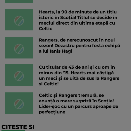
Hearts, la 90 de minute de un titlu
istoric în Scoția! Titlul se decide în
meciul direct din ultima etapă cu
Celtic
Rangers, de nerecunoscut în noul
sezon! Dezastru pentru fosta echipă
a lui Ianis Hagi
Cu titular de 43 de ani și cu om în
minus din '15, Hearts mai câștigă
un meci și se uită de sus la Rangers
și Celtic!
Celtic și Rangers tremură, se
anunță o mare surpriză în Scoția!
Lider-șoc cu un parcurs aproape de
perfecțiune
CITESTE SI