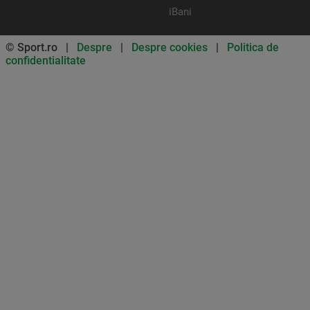
iBani
© Sport.ro |
Despre
|
Despre cookies
|
Politica de
confidentialitate
Don’t miss out on our news and
updates! Enable push
notifications
SUBSCRIBE
NOT NOW
UNSUBSCRIBE