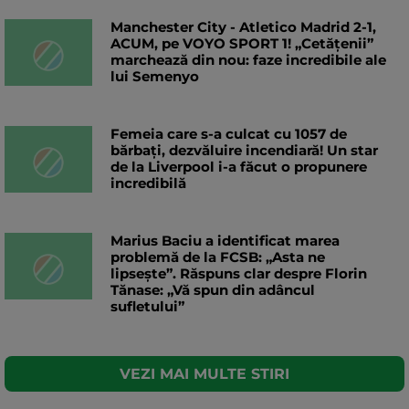
Manchester City - Atletico Madrid 2-1,
ACUM, pe VOYO SPORT 1! „Cetățenii”
marchează din nou: faze incredibile ale
lui Semenyo
Femeia care s-a culcat cu 1057 de
bărbați, dezvăluire incendiară! Un star
de la Liverpool i-a făcut o propunere
incredibilă
Marius Baciu a identificat marea
problemă de la FCSB: „Asta ne
lipsește”. Răspuns clar despre Florin
Tănase: „Vă spun din adâncul
sufletului”
VEZI MAI MULTE STIRI