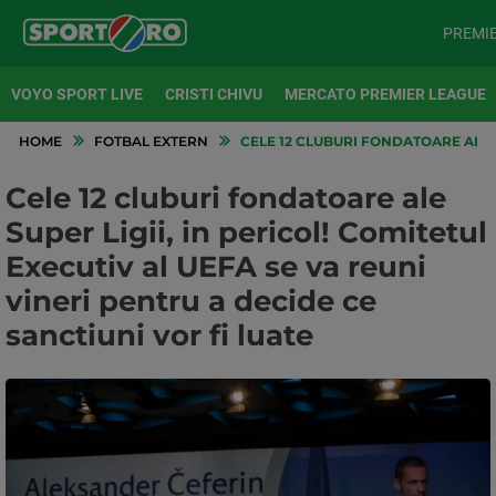
PREMI
VOYO SPORT LIVE
CRISTI CHIVU
MERCATO PREMIER LEAGUE
HOME
FOTBAL EXTERN
CELE 12 CLUBURI FONDATOARE ALE S
Cele 12 cluburi fondatoare ale
Super Ligii, in pericol! Comitetul
Executiv al UEFA se va reuni
vineri pentru a decide ce
sanctiuni vor fi luate