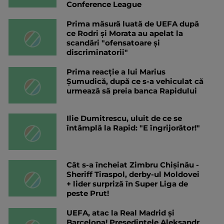
Conference League
Prima măsură luată de UEFA după
ce Rodri și Morata au apelat la
scandări "ofensatoare și
discriminatorii"
Prima reacție a lui Marius
Șumudică, după ce s-a vehiculat că
urmează să preia banca Rapidului
Ilie Dumitrescu, uluit de ce se
întâmplă la Rapid: "E îngrijorător!"
Cât s-a încheiat Zimbru Chișinău -
Sheriff Tiraspol, derby-ul Moldovei
+ lider surpriză în Super Liga de
peste Prut!
UEFA, atac la Real Madrid și
Barcelona! Președintele Aleksandr