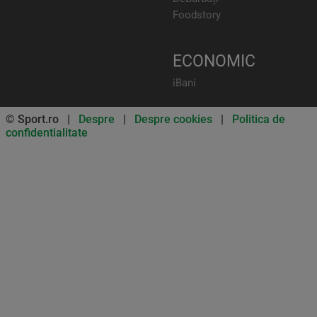
Foodstory
ECONOMIC
iBani
© Sport.ro |
Despre
|
Despre cookies
|
Politica de
confidentialitate
Don’t miss out on our news and
updates! Enable push
notifications
SUBSCRIBE
NOT NOW
UNSUBSCRIBE