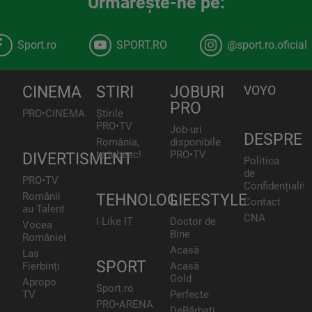
Urmăreşte-ne pe:
Sport.ro
SPORT.RO
@sport.ro.oficial
CINEMA
STIRI
JOBURI
VOYO
PRO
PRO•CINEMA
Știrile
PRO•TV
Job-uri
DESPRE
România,
disponibile
te iubesc!
PRO•TV
DIVERTISMENT
Politica
de
PRO•TV
Confidențialita
Românii
TEHNOLOGIE
LIFESTYLE
Contact
au Talent
CNA
I Like IT
Doctor de
Vocea
Bine
României
Acasă
Las
SPORT
Fierbinți
Acasă
Gold
Apropo
Sport.ro
TV
Perfecte
PRO•ARENA
DeBărbați