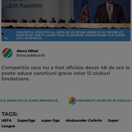
COMITETUL EXECUTIV AL UEFA SE VA REUNI VINERI SI VA DECIDE CE
SANCTIUNI VOR FI LUATE! CELE 12 MEMBRE FONDATOARE ALE SUPER
FOTBAL EXTERN
LIGII, IN PERICOL
Alecu Mihai
Data publicarii:
Data
actualizarii:
Competitia care nu a fost oficiala decat 48 de ore le
poate aduce sanctiuni grave celor 12 cluburi
fondatoare.
GĂ SPORT.RO CA SURSĂ PREFERATĂ
URMĂREȘTE SPORT.RO ÎN GOOGLE 
TAGS:
UEFA
Superliga
super liga
Aleksander Ceferin
Super
League