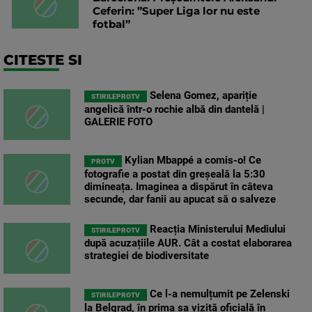
Ceferin: ”Super Liga lor nu este
fotbal”
CITESTE SI
Selena Gomez, apariție
STIRILEPROTV
angelică într-o rochie albă din dantelă |
GALERIE FOTO
Kylian Mbappé a comis-o! Ce
PROTV
fotografie a postat din greșeală la 5:30
dimineața. Imaginea a dispărut în câteva
secunde, dar fanii au apucat să o salveze
Reacția Ministerului Mediului
STIRILEPROTV
după acuzațiile AUR. Cât a costat elaborarea
strategiei de biodiversitate
Ce l-a nemulțumit pe Zelenski
STIRILEPROTV
la Belgrad, în prima sa vizită oficială în