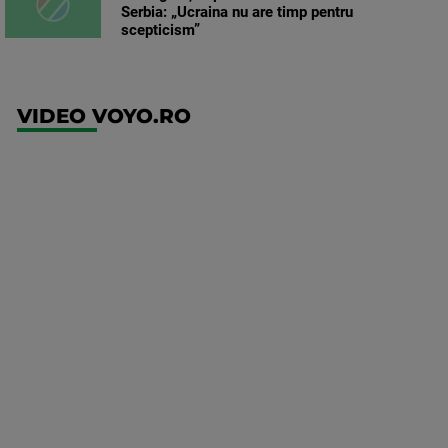
Serbia: „Ucraina nu are timp pentru
scepticism”
VIDEO VOYO.RO
UFC
(RO)
UFC
Fight
Night:
Gamrot
vs
Salkilld