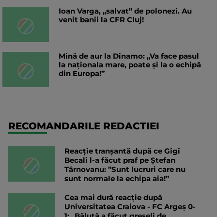
Ioan Varga, „salvat” de polonezi. Au
venit banii la CFR Cluj!
Mină de aur la Dinamo: „Va face pasul
la naționala mare, poate și la o echipă
din Europa!”
RECOMANDARILE REDACTIEI
Reacție tranșantă după ce Gigi
Becali l-a făcut praf pe Ștefan
Târnovanu: ”Sunt lucruri care nu
sunt normale la echipa aia!”
Cea mai dură reacție după
Universitatea Craiova - FC Argeș 0-
1: „Băluță a făcut greșeli de