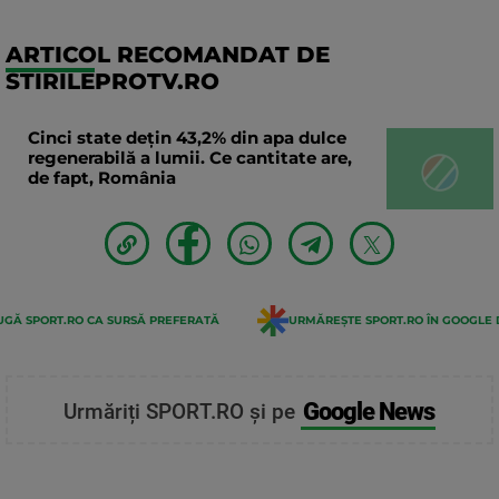
ARTICOL RECOMANDAT DE
STIRILEPROTV.RO
Cinci state dețin 43,2% din apa dulce
regenerabilă a lumii. Ce cantitate are,
de fapt, România
GĂ SPORT.RO CA SURSĂ PREFERATĂ
URMĂREȘTE SPORT.RO ÎN GOOGLE 
Google News
Urmăriți SPORT.RO și pe