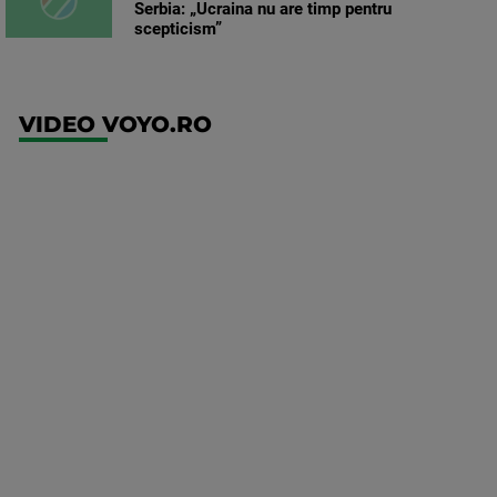
Serbia: „Ucraina nu are timp pentru
scepticism”
VIDEO VOYO.RO
UFC
(RO)
UFC
Fight
Night:
Gamrot
vs
Salkilld