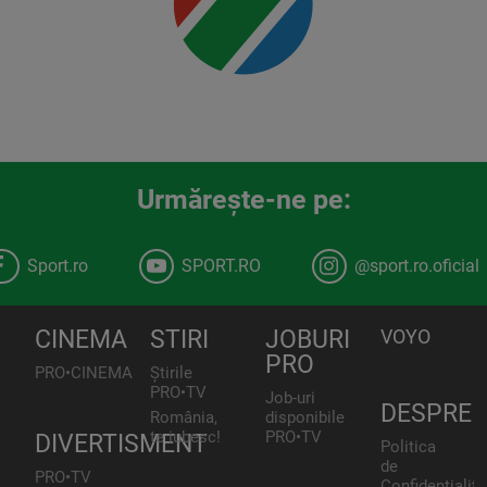
Urmăreşte-ne pe:
Sport.ro
SPORT.RO
@sport.ro.oficial
CINEMA
STIRI
JOBURI
VOYO
PRO
PRO•CINEMA
Știrile
PRO•TV
Job-uri
DESPRE
România,
disponibile
te iubesc!
PRO•TV
DIVERTISMENT
Politica
de
PRO•TV
Confidențialita