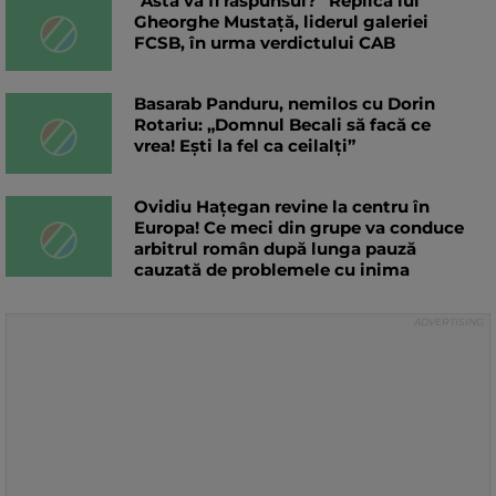
"Ăsta va fi răspunsul?" Replica lui
Gheorghe Mustață, liderul galeriei
FCSB, în urma verdictului CAB
Basarab Panduru, nemilos cu Dorin
Rotariu: „Domnul Becali să facă ce
vrea! Eşti la fel ca ceilalţi”
Ovidiu Hațegan revine la centru în
Europa! Ce meci din grupe va conduce
arbitrul român după lunga pauză
cauzată de problemele cu inima