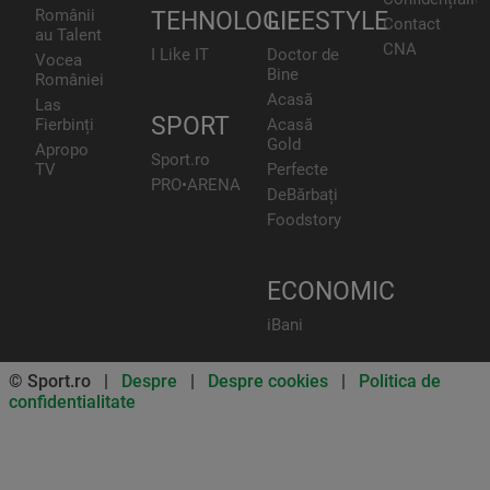
Românii
TEHNOLOGIE
LIFESTYLE
Contact
au Talent
CNA
I Like IT
Doctor de
Vocea
Bine
României
Acasă
Las
SPORT
Fierbinți
Acasă
Gold
Apropo
Sport.ro
TV
Perfecte
PRO•ARENA
DeBărbați
Foodstory
ECONOMIC
iBani
© Sport.ro |
Despre
|
Despre cookies
|
Politica de
confidentialitate
Don’t miss out on our news and
updates! Enable push