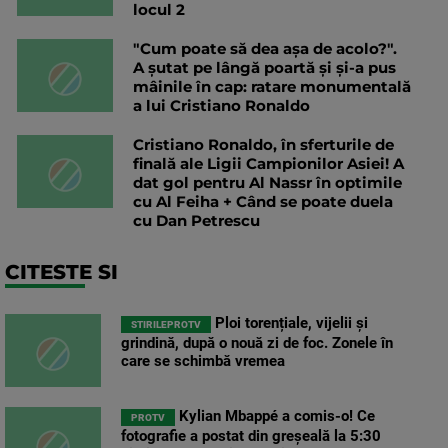
locul 2
"Cum poate să dea așa de acolo?".
A șutat pe lângă poartă și și-a pus
mâinile în cap: ratare monumentală
a lui Cristiano Ronaldo
Cristiano Ronaldo, în sferturile de
finală ale Ligii Campionilor Asiei! A
dat gol pentru Al Nassr în optimile
cu Al Feiha + Când se poate duela
cu Dan Petrescu
CITESTE SI
Ploi torențiale, vijelii și
STIRILEPROTV
grindină, după o nouă zi de foc. Zonele în
care se schimbă vremea
Kylian Mbappé a comis-o! Ce
PROTV
fotografie a postat din greșeală la 5:30