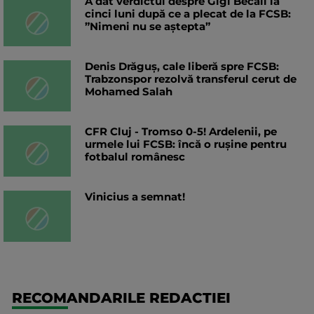
A dat verdictul despre Gigi Becali la
cinci luni după ce a plecat de la FCSB:
”Nimeni nu se aștepta”
Denis Drăguș, cale liberă spre FCSB:
Trabzonspor rezolvă transferul cerut de
Mohamed Salah
CFR Cluj - Tromso 0-5! Ardelenii, pe
urmele lui FCSB: încă o rușine pentru
fotbalul românesc
Vinicius a semnat!
RECOMANDARILE REDACTIEI