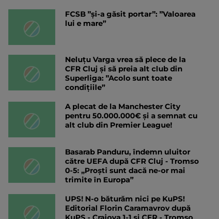
FCSB ”și-a găsit portar”: ”Valoarea
lui e mare”
Neluțu Varga vrea să plece de la
CFR Cluj și să preia alt club din
Superliga: ”Acolo sunt toate
condițiile”
A plecat de la Manchester City
pentru 50.000.000€ și a semnat cu
alt club din Premier League!
Basarab Panduru, îndemn uluitor
către UEFA după CFR Cluj - Tromso
0-5: „Proști sunt dacă ne-or mai
trimite în Europa”
UPS! N-o băturăm nici pe KuPS!
Editorial Florin Caramavrov după
KuPS - Craiova 1-1 și CFR - Tromso