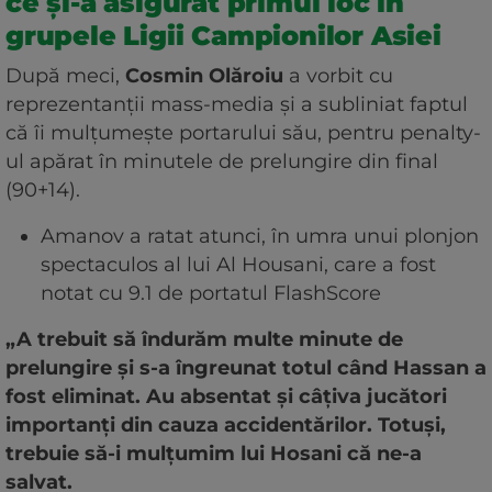
ce și-a asigurat primul loc în
grupele Ligii Campionilor Asiei
După meci,
Cosmin
Olăroiu
a vorbit cu
reprezentanții mass-media și a subliniat faptul
că îi mulțumește portarului său, pentru penalty-
ul apărat în minutele de prelungire din final
(90+14).
Amanov a ratat atunci, în umra unui plonjon
spectaculos al lui Al Housani, care a fost
notat cu 9.1 de portatul FlashScore
„A trebuit să îndurăm multe minute de
prelungire și s-a îngreunat totul când Hassan a
fost eliminat. Au absentat și câțiva jucători
importanți din cauza accidentărilor. Totuși,
trebuie să-i mulțumim lui Hosani că ne-a
salvat.