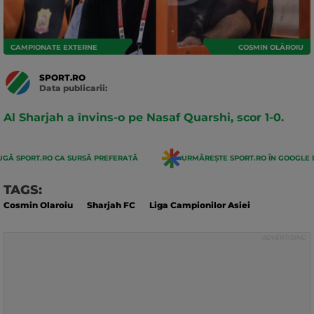
CAMPIONATE EXTERNE
COSMIN OLĂROIU
SPORT.RO
Data publicarii:
Data
actualizarii:
Al Sharjah a învins-o pe Nasaf Quarshi, scor 1-0.
GĂ SPORT.RO CA SURSĂ PREFERATĂ
URMĂREȘTE SPORT.RO ÎN GOOGLE 
TAGS:
Cosmin Olaroiu
Sharjah FC
Liga Campionilor Asiei