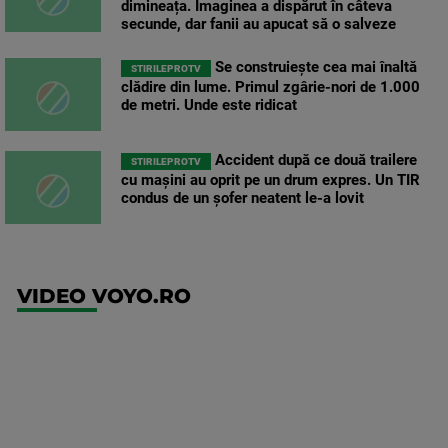
dimineața. Imaginea a dispărut în câteva
secunde, dar fanii au apucat să o salveze
Se construiește cea mai înaltă
STIRILEPROTV
clădire din lume. Primul zgârie-nori de 1.000
de metri. Unde este ridicat
Accident după ce două trailere
STIRILEPROTV
cu mașini au oprit pe un drum expres. Un TIR
condus de un șofer neatent le-a lovit
VIDEO VOYO.RO
UEFA
Europa
Conference