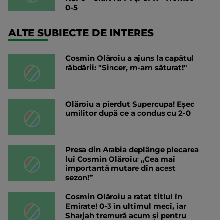
0-5
ALTE SUBIECTE DE INTERES
Cosmin Olăroiu a ajuns la capătul
răbdării: "Sincer, m-am săturat!"
Olăroiu a pierdut Supercupa! Eșec
umilitor după ce a condus cu 2-0
Presa din Arabia deplânge plecarea
lui Cosmin Olăroiu: „Cea mai
importantă mutare din acest
sezon!”
Cosmin Olăroiu a ratat titlul în
Emirate! 0-3 în ultimul meci, iar
Sharjah tremură acum și pentru