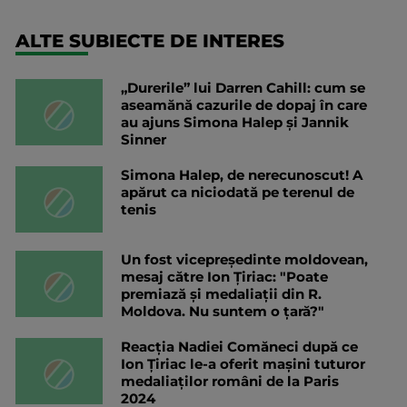
ALTE SUBIECTE DE INTERES
„Durerile” lui Darren Cahill: cum se
aseamănă cazurile de dopaj în care
au ajuns Simona Halep și Jannik
Sinner
Simona Halep, de nerecunoscut! A
apărut ca niciodată pe terenul de
tenis
Un fost vicepreședinte moldovean,
mesaj către Ion Țiriac: "Poate
premiază și medaliații din R.
Moldova. Nu suntem o țară?"
Reacția Nadiei Comăneci după ce
Ion Țiriac le-a oferit mașini tuturor
medaliaților români de la Paris
2024