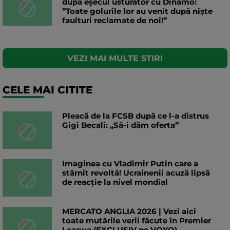
după eșecul usturător cu Dinamo:
”Toate golurile lor au venit după niște
faulturi reclamate de noi!”
VEZI MAI MULTE STIRI
CELE MAI CITITE
Pleacă de la FCSB după ce l-a distrus
Gigi Becali: „Să-i dăm oferta”
Imaginea cu Vladimir Putin care a
stârnit revoltă! Ucrainenii acuză lipsă
de reacție la nivel mondial
MERCATO ANGLIA 2026 | Vezi aici
toate mutările verii făcute în Premier
League (EXCLUSIV pe VOYO)