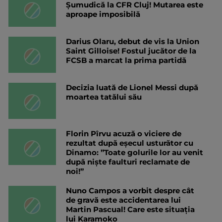
Șumudică la CFR Cluj! Mutarea este
aproape imposibilă
Darius Olaru, debut de vis la Union
Saint Gilloise! Fostul jucător de la
FCSB a marcat la prima partidă
Decizia luată de Lionel Messi după
moartea tatălui său
Florin Pîrvu acuză o viciere de
rezultat după eșecul usturător cu
Dinamo: ”Toate golurile lor au venit
după niște faulturi reclamate de
noi!”
Nuno Campos a vorbit despre cât
de gravă este accidentarea lui
Martin Pascual! Care este situația
lui Karamoko