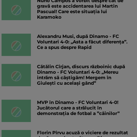
Nuno Campos a vorbit despre cât de
gravă este accidentarea lui Martin
Pascual! Care este situația lui
Karamoko
Alexandru Musi, după Dinamo - FC
Voluntari 4-0: „Asta a făcut diferența”.
Ce a spus despre Rapid
Cătălin Cîrjan, discurs războinic după
Dinamo - FC Voluntari 4-0: „Mereu
intrăm să câștigăm! Mergem în
Giulești cu același gând”
MVP în Dinamo - FC Voluntari 4-0!
Jucătorul care a strălucit în
demonstrația de fotbal a ”câinilor”
Florin Pîrvu acuză o viciere de rezultat