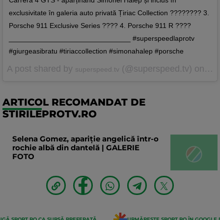
exclusivitate în galeria auto privată Țiriac Collection ???????? 3.
Porsche 911 Exclusive Series ???? 4. Porsche 911 R ????
_______________________________ #superspeedlaprotv
#giurgeasibratu #tiriaccollection #simonahalep #porsche
A post shared by
(@superspeed.tv) on
superspeed.tv
Aug
ARTICOL RECOMANDAT DE
STIRILEPROTV.RO
Selena Gomez, apariție angelică într-o
rochie albă din dantelă | GALERIE
FOTO
GĂ SPORT.RO CA SURSĂ PREFERATĂ
URMĂREȘTE SPORT.RO ÎN GOOGLE 