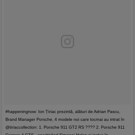
#happeningnow: Ion Țiriac prezintă, alături de Adrian Pascu,
Brand Manager Porsche, 4 modele noi care tocmai au intrat în
@tiriaccollection: 1. Porsche 911 GT2 RS ???? 2. Porsche 911
Carrera 4 GTS - aparținând Simonei Halep și inclus în