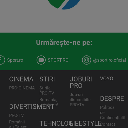
Urmăreşte-ne pe:
Sport.ro
SPORT.RO
@sport.ro.oficial
CINEMA
STIRI
JOBURI
VOYO
PRO
PRO•CINEMA
Știrile
PRO•TV
Job-uri
DESPRE
România,
disponibile
te iubesc!
PRO•TV
DIVERTISMENT
Politica
de
PRO•TV
Confidențialita
Românii
TEHNOLOGIE
LIFESTYLE
Contact
au Talent