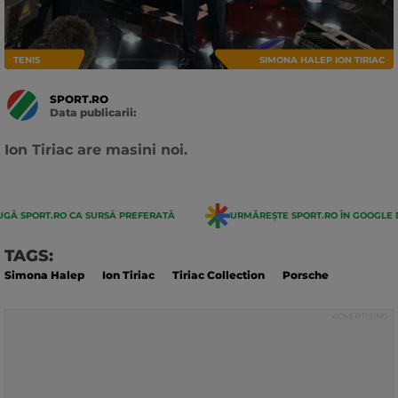
TENIS
SIMONA HALEP ION TIRIAC
SPORT.RO
Data publicarii:
Data
actualizarii:
Ion Tiriac are masini noi.
GĂ SPORT.RO CA SURSĂ PREFERATĂ
URMĂREȘTE SPORT.RO ÎN GOOGLE 
TAGS:
Simona Halep
Ion Tiriac
Tiriac Collection
Porsche