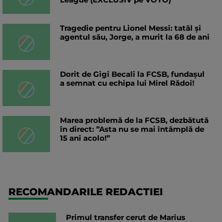
Tragedie pentru Lionel Messi: tatăl și
agentul său, Jorge, a murit la 68 de ani
Dorit de Gigi Becali la FCSB, fundașul
a semnat cu echipa lui Mirel Rădoi!
Marea problemă de la FCSB, dezbătută
în direct: ”Asta nu se mai întâmplă de
15 ani acolo!”
RECOMANDARILE REDACTIEI
Primul transfer cerut de Marius