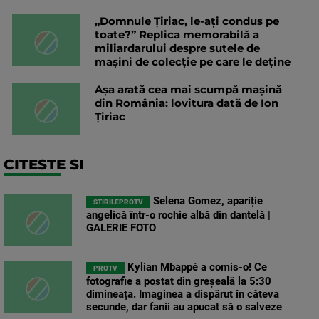
„Domnule Țiriac, le-ați condus pe
toate?” Replica memorabilă a
miliardarului despre sutele de
mașini de colecție pe care le deține
Așa arată cea mai scumpă mașină
din România: lovitura dată de Ion
Țiriac
CITESTE SI
Selena Gomez, apariție
STIRILEPROTV
angelică într-o rochie albă din dantelă |
GALERIE FOTO
Kylian Mbappé a comis-o! Ce
PROTV
fotografie a postat din greșeală la 5:30
dimineața. Imaginea a dispărut în câteva
secunde, dar fanii au apucat să o salveze