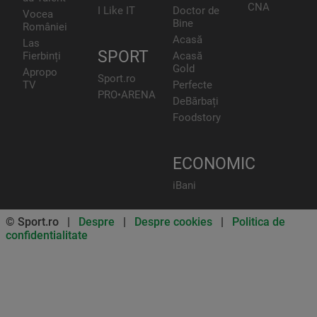
CNA
I Like IT
Doctor de
Vocea
Bine
României
Acasă
Las
SPORT
Fierbinți
Acasă
Gold
Apropo
Sport.ro
TV
Perfecte
PRO•ARENA
DeBărbați
Foodstory
ECONOMIC
iBani
© Sport.ro |
Despre
|
Despre cookies
|
Politica de
confidentialitate
Don’t miss out on our news and
updates! Enable push
notifications