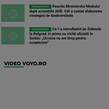
Reacția Ministerului Mediului
STIRILEPROTV
după acuzațiile AUR. Cât a costat elaborarea
strategiei de biodiversitate
Ce l-a nemulțumit pe Zelenski
STIRILEPROTV
la Belgrad, în prima sa vizită oficială în
Serbia: „Ucraina nu are timp pentru
scepticism”
VIDEO VOYO.RO
UFC
(RO)
UFC