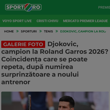
PREMI
VOYO SPORT LIVE
CRISTI CHIVU
MERCATO PREMIER LEAGUE
HOME
SPORTURI
TENIS
DJOKOVIC, CAMPION LA ROLAN
Djokovic,
GALERIE FOTO
campion la Roland Garros 2026?
Coincidența care se poate
repeta, după numirea
surprinzătoare a noului
antrenor