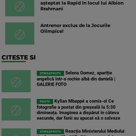
așteptat la Rapid în locul lui Albion
Rrahmani
Antrenor exclus de la Jocurile
Olimpice!
CITESTE SI
Selena Gomez, apariție
STIRILEPROTV
angelică într-o rochie albă din dantelă |
GALERIE FOTO
Kylian Mbappé a comis-o! Ce
PROTV
fotografie a postat din greșeală la 5:30
dimineața. Imaginea a dispărut în câteva
secunde, dar fanii au apucat să o salveze
Reacția Ministerului Mediului
STIRILEPROTV