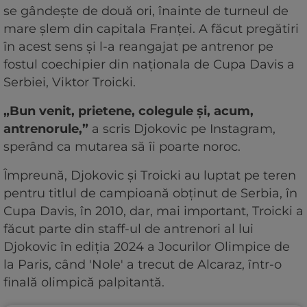
se gândește de două ori, înainte de turneul de
mare șlem din capitala Franței. A făcut pregătiri
în acest sens și l-a reangajat pe antrenor pe
fostul coechipier din naționala de Cupa Davis a
Serbiei, Viktor Troicki.
„Bun venit, prietene, colegule și, acum,
antrenorule,”
a scris Djokovic pe Instagram,
sperând ca mutarea să îi poarte noroc.
Împreună, Djokovic și Troicki au luptat pe teren
pentru titlul de campioană obținut de Serbia, în
Cupa Davis, în 2010, dar, mai important, Troicki a
făcut parte din staff-ul de antrenori al lui
Djokovic în ediția 2024 a Jocurilor Olimpice de
la Paris, când 'Nole' a trecut de Alcaraz, într-o
finală olimpică palpitantă.