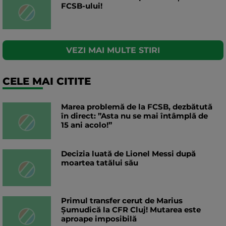
FCSB-ului!
VEZI MAI MULTE STIRI
CELE MAI CITITE
Marea problemă de la FCSB, dezbătută
în direct: ”Asta nu se mai întâmplă de
15 ani acolo!”
Decizia luată de Lionel Messi după
moartea tatălui său
Primul transfer cerut de Marius
Șumudică la CFR Cluj! Mutarea este
aproape imposibilă