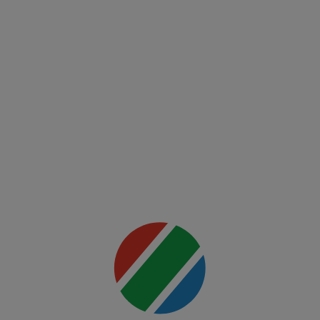
League
00:00
Twente -
Ferencvaros
Mai multe
detalii
00:00