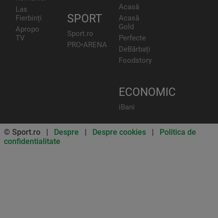
Acasă
Las
SPORT
Fierbinți
Acasă
Gold
Apropo
Sport.ro
TV
Perfecte
PRO•ARENA
DeBărbați
Foodstory
ECONOMIC
iBani
© Sport.ro |
Despre
|
Despre cookies
|
Politica de
confidentialitate
Don’t miss out on our news and
updates! Enable push
notifications
SUBSCRIBE
NOT NOW