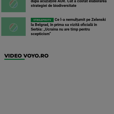
după acuzațiile AUR. Cât a costat elaborarea
strategiei de biodiversitate
Ce l-a nemulțumit pe Zelenski
STIRILEPROTV
la Belgrad, în prima sa vizită oficială în
Serbia: „Ucraina nu are timp pentru
scepticism”
VIDEO VOYO.RO
UFC
(RO)
UFC
Fight
Night: