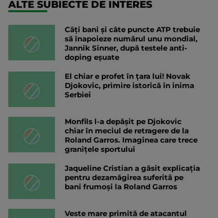
ALTE SUBIECTE DE INTERES
Câți bani și câte puncte ATP trebuie
să înapoieze numărul unu mondial,
Jannik Sinner, după testele anti-
doping eșuate
El chiar e profet în țara lui! Novak
Djokovic, primire istorică în inima
Serbiei
Monfils l-a depășit pe Djokovic
chiar în meciul de retragere de la
Roland Garros. Imaginea care trece
granițele sportului
Jaqueline Cristian a găsit explicația
pentru dezamăgirea suferită pe
bani frumoși la Roland Garros
Veste mare primită de atacantul