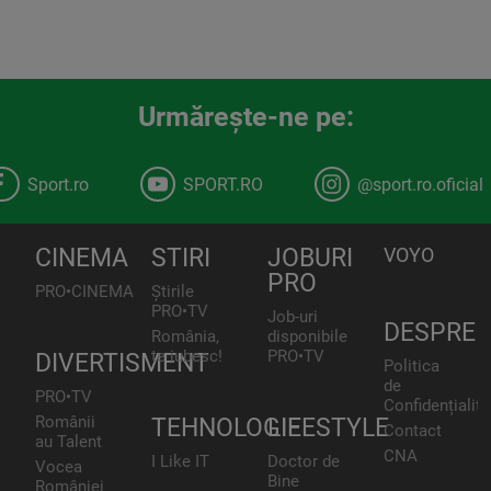
Urmăreşte-ne pe:
Sport.ro
SPORT.RO
@sport.ro.oficial
CINEMA
STIRI
JOBURI
VOYO
PRO
PRO•CINEMA
Știrile
PRO•TV
Job-uri
DESPRE
România,
disponibile
te iubesc!
PRO•TV
DIVERTISMENT
Politica
de
PRO•TV
Confidențialita
Românii
TEHNOLOGIE
LIFESTYLE
Contact
au Talent
CNA
I Like IT
Doctor de
Vocea
Bine
României