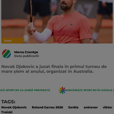
TENIS
Marcu Czentye
Data publicarii:
Data
actualizarii:
Novak Djokovic a jucat finala în primul turneu de
mare șlem al anului, organizat în Australia.
GĂ SPORT.RO CA SURSĂ PREFERATĂ
URMĂREȘTE SPORT.RO ÎN GOOGLE 
TAGS:
Novak Djokovic
Roland Garros 2026
Serbia
antrenor
viktor
Troicki