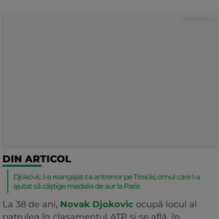
DIN ARTICOL
Djokovic l-a reangajat ca antrenor pe Troicki, omul care l-a
ajutat să câștige medalia de aur la Paris
La 38 de ani,
Novak Djokovic
ocupă locul al
patrulea în clasamentul ATP și se află, în