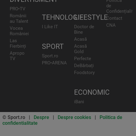
Politica
de
PRO•TV
Confidențialita
Românii
TEHNOLOGIE
LIFESTYLE
Contact
au Talent
CNA
I Like IT
Doctor de
Vocea
Bine
României
Acasă
Las
SPORT
Fierbinți
Acasă
Gold
Apropo
Sport.ro
TV
Perfecte
PRO•ARENA
DeBărbați
Foodstory
ECONOMIC
iBani
© Sport.ro |
Despre
|
Despre cookies
|
Politica de
confidentialitate