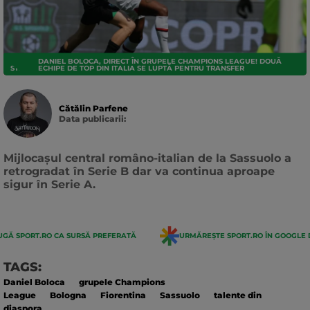
DANIEL BOLOCA, DIRECT ÎN GRUPELE CHAMPIONS LEAGUE! DOUĂ
STRANIERI
ECHIPE DE TOP DIN ITALIA SE LUPTĂ PENTRU TRANSFER
Cătălin Parfene
Data publicarii:
Data
actualizarii:
Mijlocașul central româno-italian de la Sassuolo a
retrogradat în Serie B dar va continua aproape
sigur în Serie A.
GĂ SPORT.RO CA SURSĂ PREFERATĂ
URMĂREȘTE SPORT.RO ÎN GOOGLE 
TAGS:
Daniel Boloca
grupele Champions
League
Bologna
Fiorentina
Sassuolo
talente din
diaspora