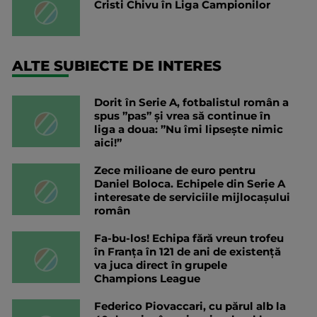
Cristi Chivu în Liga Campionilor
ALTE SUBIECTE DE INTERES
Dorit în Serie A, fotbalistul român a
spus ”pas” și vrea să continue în
liga a doua: ”Nu îmi lipsește nimic
aici!”
Zece milioane de euro pentru
Daniel Boloca. Echipele din Serie A
interesate de serviciile mijlocașului
român
Fa-bu-los! Echipa fără vreun trofeu
în Franța în 121 de ani de existență
va juca direct în grupele
Champions League
Federico Piovaccari, cu părul alb la