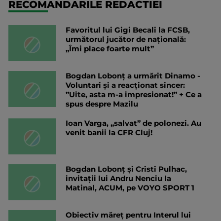
RECOMANDARILE REDACTIEI
Favoritul lui Gigi Becali la FCSB,
următorul jucător de națională:
„Îmi place foarte mult”
Bogdan Lobonț a urmărit Dinamo -
Voluntari și a reacționat sincer:
”Uite, asta m-a impresionat!” + Ce a
spus despre Mazilu
Ioan Varga, „salvat” de polonezi. Au
venit banii la CFR Cluj!
Bogdan Lobonț și Cristi Pulhac,
invitații lui Andru Nenciu la
Matinal, ACUM, pe VOYO SPORT 1
Obiectiv măreț pentru Interul lui