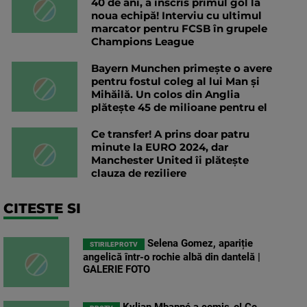
40 de ani, a înscris primul gol la
noua echipă! Interviu cu ultimul
marcator pentru FCSB în grupele
Champions League
Bayern Munchen primește o avere
pentru fostul coleg al lui Man și
Mihăilă. Un colos din Anglia
plătește 45 de milioane pentru el
Ce transfer! A prins doar patru
minute la EURO 2024, dar
Manchester United îi plătește
clauza de reziliere
CITESTE SI
Selena Gomez, apariție
STIRILEPROTV
angelică într-o rochie albă din dantelă |
GALERIE FOTO