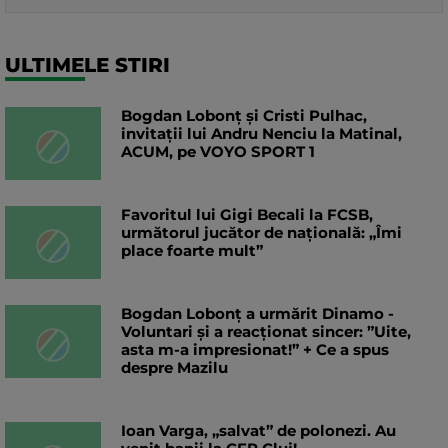
ULTIMELE STIRI
Bogdan Lobonț și Cristi Pulhac,
invitații lui Andru Nenciu la Matinal,
ACUM, pe VOYO SPORT 1
Favoritul lui Gigi Becali la FCSB,
următorul jucător de națională: „Îmi
place foarte mult”
Bogdan Lobonț a urmărit Dinamo -
Voluntari și a reacționat sincer: ”Uite,
asta m-a impresionat!” + Ce a spus
despre Mazilu
Ioan Varga, „salvat” de polonezi. Au