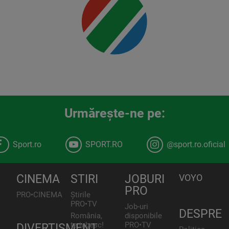
Urmăreşte-ne pe:
Sport.ro
SPORT.RO
@sport.ro.oficial
CINEMA
STIRI
JOBURI
VOYO
PRO
PRO•CINEMA
Știrile
PRO•TV
Job-uri
DESPRE
România,
disponibile
te iubesc!
PRO•TV
DIVERTISMENT