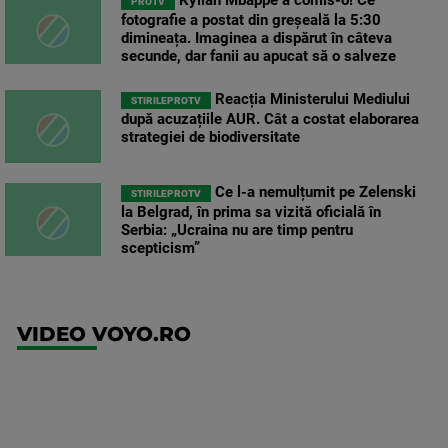
Kylian Mbappé a comis-o! Ce
PROTV
fotografie a postat din greșeală la 5:30
dimineața. Imaginea a dispărut în câteva
secunde, dar fanii au apucat să o salveze
Reacția Ministerului Mediului
STIRILEPROTV
după acuzațiile AUR. Cât a costat elaborarea
strategiei de biodiversitate
Ce l-a nemulțumit pe Zelenski
STIRILEPROTV
la Belgrad, în prima sa vizită oficială în
Serbia: „Ucraina nu are timp pentru
scepticism”
VIDEO VOYO.RO
UEFA
Europa