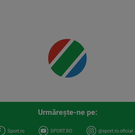
vs
Usman
Mai multe
detalii
00:00
Urmăreşte-ne pe:
Sport.ro
SPORT.RO
@sport.ro.oficial