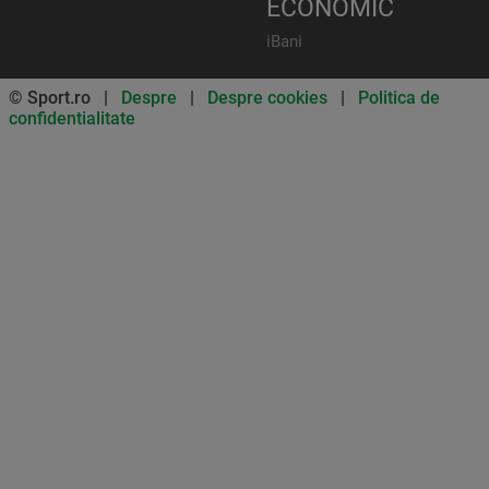
ECONOMIC
iBani
© Sport.ro |
Despre
|
Despre cookies
|
Politica de
confidentialitate
Don’t miss out on our news and
updates! Enable push
notifications
SUBSCRIBE
NOT NOW
UNSUBSCRIBE