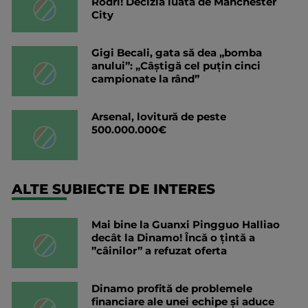
Rodri! Decizia luată de Manchester
City
Gigi Becali, gata să dea „bomba
anului”: „Câștigă cel puțin cinci
campionate la rând”
Arsenal, lovitură de peste
500.000.000€
ALTE SUBIECTE DE INTERES
Mai bine la Guanxi Pingguo Halliao
decât la Dinamo! Încă o țintă a
”câinilor” a refuzat oferta
Dinamo profită de problemele
financiare ale unei echipe și aduce