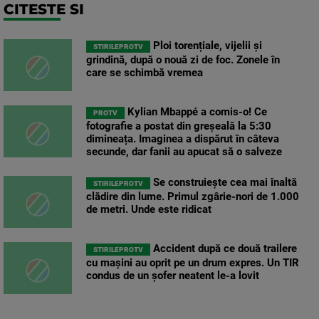
CITESTE SI
Ploi torențiale, vijelii și
STIRILEPROTV
grindină, după o nouă zi de foc. Zonele în
care se schimbă vremea
Kylian Mbappé a comis-o! Ce
PROTV
fotografie a postat din greșeală la 5:30
dimineața. Imaginea a dispărut în câteva
secunde, dar fanii au apucat să o salveze
Se construiește cea mai înaltă
STIRILEPROTV
clădire din lume. Primul zgârie-nori de 1.000
de metri. Unde este ridicat
Accident după ce două trailere
STIRILEPROTV
cu mașini au oprit pe un drum expres. Un TIR
condus de un șofer neatent le-a lovit