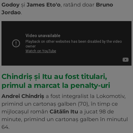
Godoy
şi
James Eto'o
, ratând doar
Bruno
Jordao
.
Chindriș și Itu au fost titulari,
primul a marcat la penalty-uri
Andrei Chindriş
a fost integralist la Lokomotiv,
primind un cartonaş galben (70), în timp ce
mijlocaşul român
Cătălin Itu
a jucat 98 de
minute, primind un cartonaş galben în minutul
64.