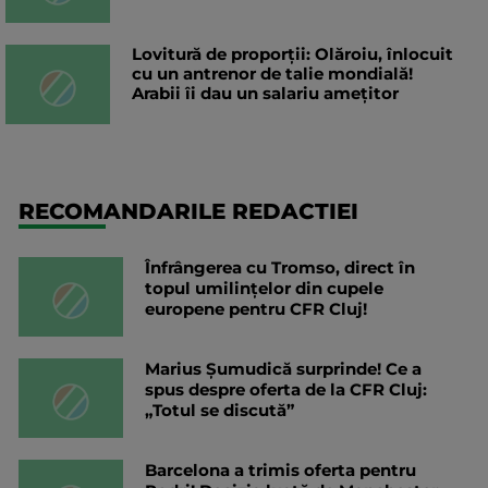
Lovitură de proporții: Olăroiu, înlocuit
cu un antrenor de talie mondială!
Arabii îi dau un salariu amețitor
RECOMANDARILE REDACTIEI
Înfrângerea cu Tromso, direct în
topul umilințelor din cupele
europene pentru CFR Cluj!
Marius Șumudică surprinde! Ce a
spus despre oferta de la CFR Cluj:
„Totul se discută”
Barcelona a trimis oferta pentru