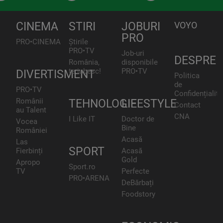
CINEMA
STIRI
JOBURI
VOYO
PRO
PRO•CINEMA
Știrile
PRO•TV
Job-uri
DESPRE
România,
disponibile
te iubesc!
PRO•TV
DIVERTISMENT
Politica
de
PRO•TV
Confidențialita
Românii
TEHNOLOGIE
LIFESTYLE
Contact
au Talent
CNA
I Like IT
Doctor de
Vocea
Bine
României
Acasă
Las
SPORT
Fierbinți
Acasă
Gold
Apropo
Sport.ro
TV
Perfecte
PRO•ARENA
DeBărbați
Foodstory