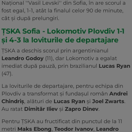
Naţional ''Vasil Levski'' din Sofia, în are scorul a
fost egal, 1-1, atât la finalul celor 90 de minute,
cât şi după prelungiri.
ȚSKA Sofia - Lokomotiv Plovdiv 1-1
și 4-3 la loviturile de departajare
ŢSKA a deschis scorul prin argentinianul
Leandro Godoy
(11), dar Lokomotiv a egalat
imediat după pauză, prin brazilianul
Lucas Ryan
(47).
La loviturile de departajare, pentru echipa din
Plovdiv a transformat şi fundaşul român
Andrei
Chindriş
, alături de
Lucas Ryan
şi
Joel Zwarts
.
Au ratat
Dimităr Iliev
şi
Zapro Dinev
.
Pentru ŢSKA au fructificat din punctul de la 11
metri
Maks Ebong
,
Teodor Ivanov
,
Leandro