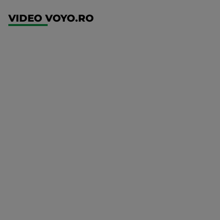
VIDEO VOYO.RO
UEFA
Europa
Conference
League
Ajax -
Shelbourne
Mai multe
detalii
UFC
00:00