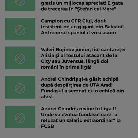
gratis un mijlocaș apreciat! E gata
de trecerea în ”Ștefan cel Mare”
Campion cu CFR Cluj, dorit
insistent de un gigant din Balcani!
Antrenorul spaniol îl vrea acum
Valeri Bojinov junior, fiul cântăreței
Alisia și al fostului atacant de la
City sau Juventus, lângă doi
români în prima ligă!
Andrei Chindriș și-a găsit echipă
după despărțirea de UTA Arad!
Fundașul a semnat cu o echipă din
afară
Andrei Chindriș revine în Liga 1!
Unde va evolua fundașul care "a
refuzat un salariu extraordinar" la
FCSB