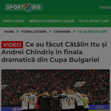
PREMI
CRISTI CHIVU
MERCATO PREMIER LEAGUE
VOYO SPORT LIVE
HOME
FOTBAL EXTERN
STRANIERI
CE AU FĂCUT CĂTĂLI
Ce au făcut Cătălin Itu și
VIDEO
Andrei Chindriș în finala
dramatică din Cupa Bulgariei