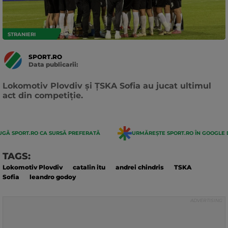
STRANIERI
SPORT.RO
Data publicarii:
Data
actualizarii:
Lokomotiv Plovdiv și ȚSKA Sofia au jucat ultimul
act din competiție.
GĂ SPORT.RO CA SURSĂ PREFERATĂ
URMĂREȘTE SPORT.RO ÎN GOOGLE 
TAGS:
Lokomotiv Plovdiv
catalin itu
andrei chindris
TSKA
Sofia
leandro godoy