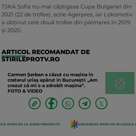
ŢSKA Sofia nu mai câştigase Cupa Bulgariei din
2021 (22 de trofee), scrie Agerpres, iar Lokomotiv
a obţinut cele două trofee din palmares în 2019
şi 2020.
ARTICOL RECOMANDAT DE
STIRILEPROTV.RO
Carmen Șerban a căzut cu mașina în
craterul uriaș apărut în București: „Am
crezut că mi s-a zdrobit mașina”.
FOTO & VIDEO
GĂ SPORT.RO CA SURSĂ PREFERATĂ
URMĂREȘTE SPORT.RO ÎN GOOGLE 