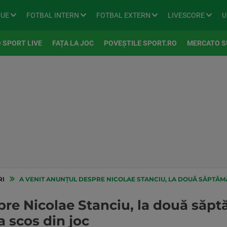
GUE
FOTBAL INTERN
FOTBAL EXTERN
LIVESCORE
U
 SPORT LIVE
FAȚA LA JOC
POVEȘTILE SPORT.RO
MERCATO S
RI
A VENIT ANUNȚUL DESPRE NICOLAE STANCIU, LA DOUĂ SĂPTĂMÂNI DU
pre Nicolae Stanciu, la două săp
a scos din joc