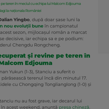
ne pe teren în meciul cu echipa lui Malcom Edjouma
Hagi la naționala României
Dalian Yingbo
, după doar șase luni la
in nou evoluții bune
în campionatul
n acest sezon, mijlocașul român a marcat
ase decisive, iar echipa sa e pe podium:
b liderul Chengdu Rongcheng.
ecuperat și revine pe teren în
i Malcom Edjouma
nan Yukun (1-3), Stanciu a suferit o
ă părăsească terenul încă din minutul 17.
rtidele cu Chongqing Tonglianglong (1-0) și
anciu nu au fost grave, iar decarul lui
n în acest weekend, anunță
presa chineză
.