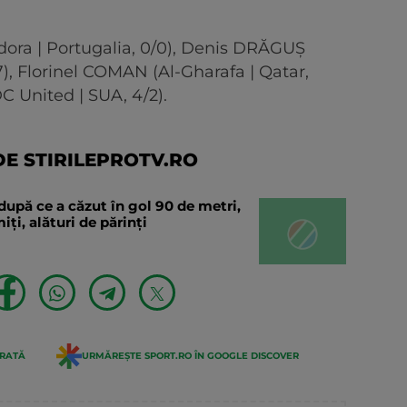
dora | Portugalia, 0/0), Denis DRĂGUȘ
7), Florinel COMAN (Al-Gharafa | Qatar,
 United | SUA, 4/2).
E STIRILEPROTV.RO
după ce a căzut în gol 90 de metri,
ți, alături de părinți
ERATĂ
URMĂREȘTE SPORT.RO ÎN GOOGLE DISCOVER