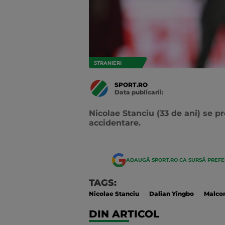
STRANIERI
SPORT.RO
Data publicarii:
Data
actualizarii:
Nicolae Stanciu (33 de ani) se 
accidentare.
ADAUGĂ SPORT.RO CA SURSĂ PREF
TAGS:
Nicolae Stanciu
Dalian Yingbo
Malco
DIN ARTICOL