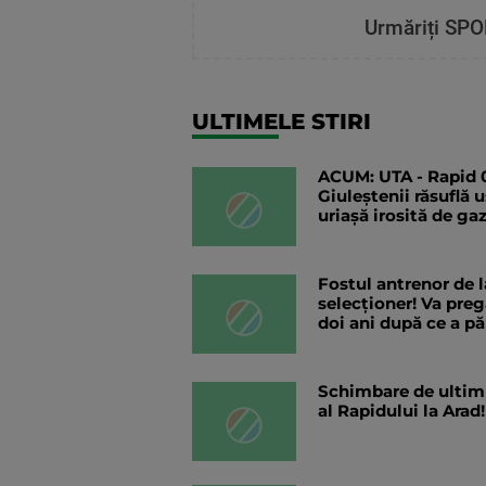
Urmăriți SPO
ULTIMELE STIRI
ACUM: UTA - Rapid 0-
Giuleștenii răsuflă 
uriașă irosită de ga
Fostul antrenor de 
selecționer! Va pregă
doi ani după ce a pă
Schimbare de ultim
al Rapidului la Arad!