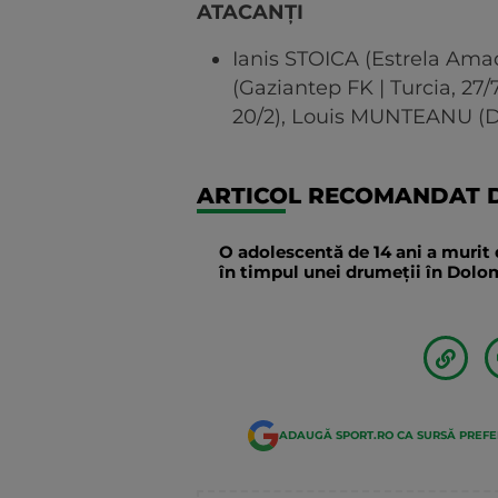
ATACANȚI
Ianis STOICA (Estrela Ama
(Gaziantep FK | Turcia, 27/
20/2), Louis MUNTEANU (DC
ARTICOL RECOMANDAT D
O adolescentă de 14 ani a murit 
în timpul unei drumeții în Dolomi
ADAUGĂ SPORT.RO CA SURSĂ PREF