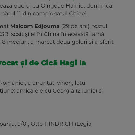
ază duelul cu Qingdao Hainiu, duminică,
umărul 11 din campionatul Chinei.
imat
Malcom Edjouma
(29 de ani), fostul
SB, sosit și el în China în această iarnă.
8 meciuri, a marcat două goluri și a oferit
ocat și de Gică Hagi la
României, a anunțat, vineri, lotul
iune: amicalele cu Georgia (2 iunie) și
Spania, 9/0), Otto HINDRICH (Legia