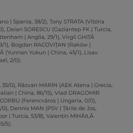
no | Spania, 38/2), Tony STRATA (Vitória
0), Deian SORESCU (Gaziantep FK | Turcia,
enham | Anglia, 29/1), Virgil GHIȚĂ
 9/1), Bogdan RACOVIȚAN (Raków |
Ă (Yunnan Yukun | China, 45/1), Lisav
el, 2/0);
a, 35/0), Răzvan MARIN (AEK Atena | Grecia,
Dalian | China, 86/15), Vlad DRAGOMIR
s CORBU (Ferencváros | Ungaria, 0/0),
/0), Dennis MAN (PSV | Țările de Jos,
por | Turcia, 53/8), Valentin MIHĂILĂ
5/5);