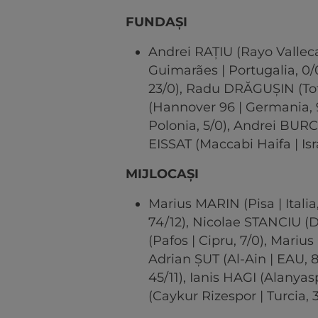
FUNDAȘI
Andrei RAȚIU (Rayo Valleca
Guimarães | Portugalia, 0/
23/0), Radu DRĂGUȘIN (Tott
(Hannover 96 | Germania,
Polonia, 5/0), Andrei BURC
EISSAT (Maccabi Haifa | Isra
MIJLOCAȘI
Marius MARIN (Pisa | Itali
74/12), Nicolae STANCIU (
(Pafos | Cipru, 7/0), Mariu
Adrian ȘUT (Al-Ain | EAU, 8
45/11), Ianis HAGI (Alanyas
(Caykur Rizespor | Turcia, 3