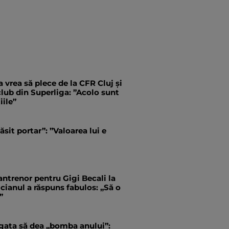
 vrea să plece de la CFR Cluj și
 club din Superliga: ”Acolo sunt
iile”
ăsit portar”: ”Valoarea lui e
antrenor pentru Gigi Becali la
ianul a răspuns fabulos: „Să o
”
 gata să dea „bomba anului”: