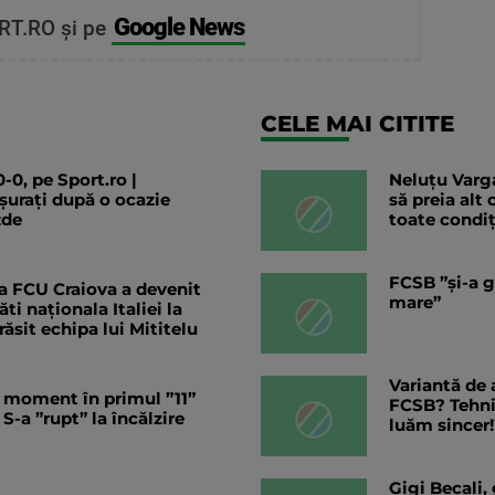
Google News
RT.RO și pe
CELE MAI CITITE
0, pe Sport.ro |
Neluțu Varga
ușurați după o ocazie
să preia alt
zde
toate condiț
FCSB ”și-a g
la FCU Craiova a devenit
mare”
ti naționala Italiei la
răsit echipa lui Mititelu
Variantă de 
 moment în primul ”11”
FCSB? Tehnic
 S-a ”rupt” la încălzire
luăm sincer!
Gigi Becali,