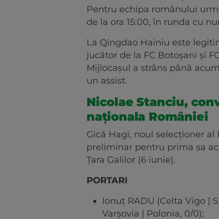
Pentru echipa românului urme
de la ora 15:00, în runda cu n
La Qingdao Hainiu este legit
jucător de la FC Botoșani și FC
Mijlocașul a strâns până acum 
un assist.
Nicolae Stanciu, conv
naționala României
Gică Hagi, noul selecționer al 
preliminar pentru prima sa acț
Țara Galilor (6 iunie).
PORTARI
Ionuț RADU (Celta Vigo | 
Varșovia | Polonia, 0/0);