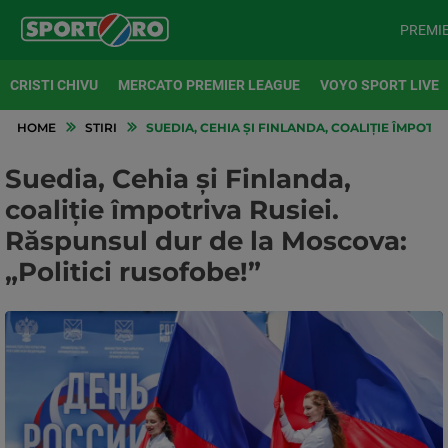
PREMI
CRISTI CHIVU
MERCATO PREMIER LEAGUE
VOYO SPORT LIVE
HOME
STIRI
SUEDIA, CEHIA ȘI FINLANDA, COALIȚIE ÎMPOTR
Suedia, Cehia și Finlanda,
coaliție împotriva Rusiei.
Răspunsul dur de la Moscova:
„Politici rusofobe!”