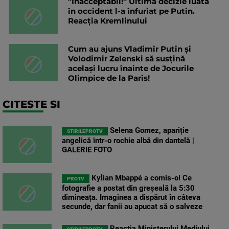
”Inacceptabil!” Ultima decizie luată
în occident l-a înfuriat pe Putin.
Reacția Kremlinului
Cum au ajuns Vladimir Putin și
Volodimir Zelenski să susțină
același lucru înainte de Jocurile
Olimpice de la Paris!
CITESTE SI
Selena Gomez, apariție
STIRILEPROTV
angelică într-o rochie albă din dantelă |
GALERIE FOTO
Kylian Mbappé a comis-o! Ce
PROTV
fotografie a postat din greșeală la 5:30
dimineața. Imaginea a dispărut în câteva
secunde, dar fanii au apucat să o salveze
Reacția Ministerului Mediului