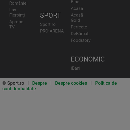
Bine
României
Acasă
Las
SPORT
Fierbinți
Acasă
Gold
Apropo
Sport.ro
TV
Perfecte
PRO•ARENA
DeBărbați
Foodstory
ECONOMIC
iBani
© Sport.ro |
Despre
|
Despre cookies
|
Politica de
confidentialitate
Don’t miss out on our news and
updates! Enable push
notifications
SUBSCRIBE
NOT NOW