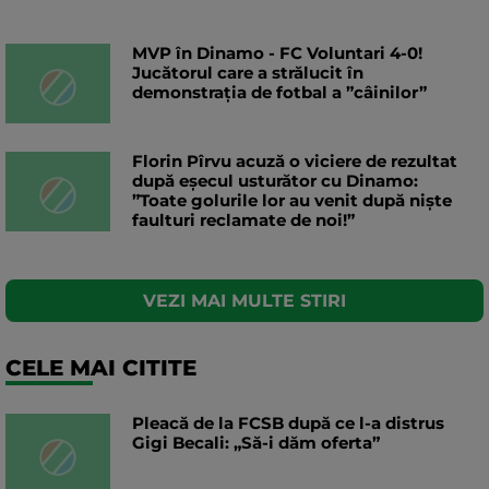
MVP în Dinamo - FC Voluntari 4-0!
Jucătorul care a strălucit în
demonstrația de fotbal a ”câinilor”
Florin Pîrvu acuză o viciere de rezultat
după eșecul usturător cu Dinamo:
”Toate golurile lor au venit după niște
faulturi reclamate de noi!”
VEZI MAI MULTE STIRI
CELE MAI CITITE
Pleacă de la FCSB după ce l-a distrus
Gigi Becali: „Să-i dăm oferta”