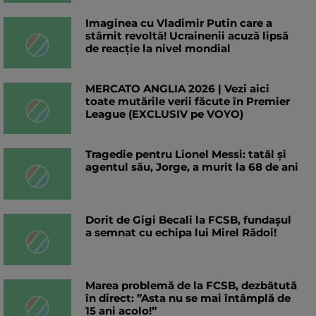
Imaginea cu Vladimir Putin care a
stârnit revoltă! Ucrainenii acuză lipsă
de reacție la nivel mondial
MERCATO ANGLIA 2026 | Vezi aici
toate mutările verii făcute în Premier
League (EXCLUSIV pe VOYO)
Tragedie pentru Lionel Messi: tatăl și
agentul său, Jorge, a murit la 68 de ani
Dorit de Gigi Becali la FCSB, fundașul
a semnat cu echipa lui Mirel Rădoi!
Marea problemă de la FCSB, dezbătută
în direct: ”Asta nu se mai întâmplă de
15 ani acolo!”