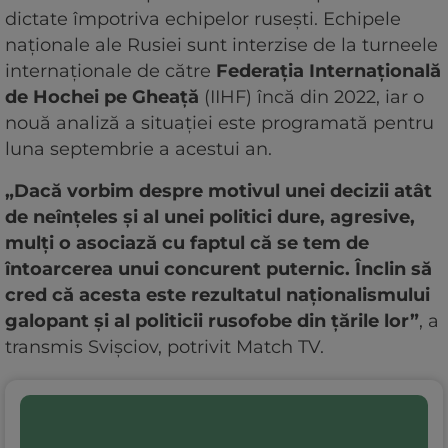
dictate împotriva echipelor rusești. Echipele
naționale ale Rusiei sunt interzise de la turneele
internaționale de către
Federația Internațională
de Hochei pe Gheață
(IIHF) încă din 2022, iar o
nouă analiză a situației este programată pentru
luna septembrie a acestui an.
„Dacă vorbim despre motivul unei decizii atât
de neînțeles și al unei politici dure, agresive,
mulți o asociază cu faptul că se tem de
întoarcerea unui concurent puternic. Înclin să
cred că acesta este rezultatul naționalismului
galopant și al politicii rusofobe din țările lor”
, a
transmis Svișciov, potrivit Match TV.