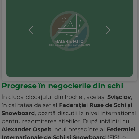
Progrese în negocierile din schi
În ciuda blocajului din hochei, același
Svișciov
,
în calitatea de șef al
Federației Ruse de Schi și
Snowboard
, poartă discuții la nivel internațional
pentru readmiterea atleților. După întâlniri cu
Alexander Ospelt
, noul președinte al
Federației
Internaționale de Schi și Snowboard
(FIS), o