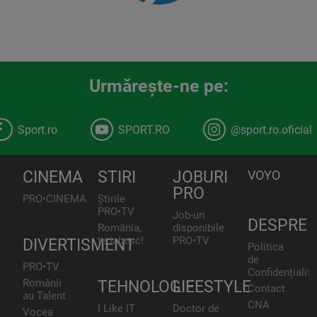
Urmăreşte-ne pe:
Sport.ro
SPORT.RO
@sport.ro.oficial
CINEMA
STIRI
JOBURI
VOYO
PRO
PRO•CINEMA
Știrile
PRO•TV
Job-uri
DESPRE
România,
disponibile
te iubesc!
PRO•TV
DIVERTISMENT
Politica
de
PRO•TV
Confidențialita
Românii
TEHNOLOGIE
LIFESTYLE
Contact
au Talent
CNA
I Like IT
Doctor de
Vocea