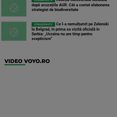
STIRILEPROTV
după acuzațiile AUR. Cât a costat elaborarea
strategiei de biodiversitate
Ce l-a nemulțumit pe Zelenski
STIRILEPROTV
la Belgrad, în prima sa vizită oficială în
Serbia: „Ucraina nu are timp pentru
scepticism”
VIDEO VOYO.RO
UFC
(RO)
UFC
Fight