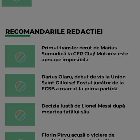
RECOMANDARILE REDACTIEI
Primul transfer cerut de Marius
Șumudică la CFR Cluj! Mutarea este
aproape imposibilă
Darius Olaru, debut de vis la Union
Saint Gilloise! Fostul jucător de la
FCSB a marcat la prima partidă
Decizia luată de Lionel Messi după
moartea tatălui său
Florin Pîrvu acuză o viciere de