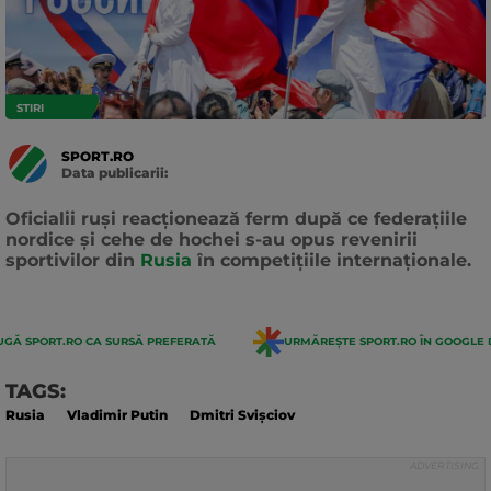
STIRI
SPORT.RO
Data publicarii:
Data
actualizarii:
Oficialii ruși reacționează ferm după ce federațiile
nordice și cehe de hochei s-au opus revenirii
sportivilor din
Rusia
în competițiile internaționale.
GĂ SPORT.RO CA SURSĂ PREFERATĂ
URMĂREȘTE SPORT.RO ÎN GOOGLE 
TAGS:
Rusia
Vladimir Putin
Dmitri Svișciov