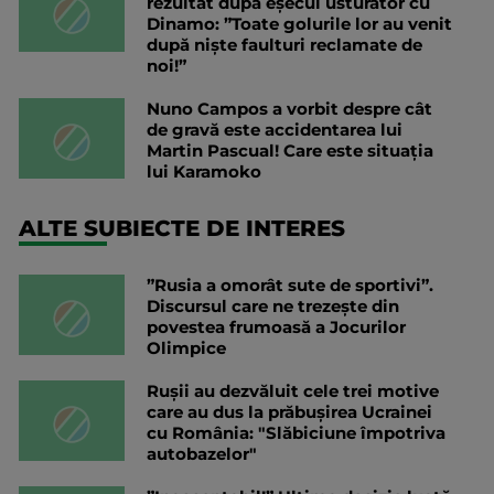
rezultat după eșecul usturător cu
Dinamo: ”Toate golurile lor au venit
după niște faulturi reclamate de
noi!”
Nuno Campos a vorbit despre cât
de gravă este accidentarea lui
Martin Pascual! Care este situația
lui Karamoko
ALTE SUBIECTE DE INTERES
”Rusia a omorât sute de sportivi”.
Discursul care ne trezește din
povestea frumoasă a Jocurilor
Olimpice
Rușii au dezvăluit cele trei motive
care au dus la prăbușirea Ucrainei
cu România: "Slăbiciune împotriva
autobazelor"