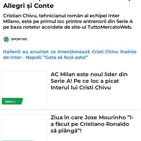
Allegri și Conte
Cristian Chivu, tehnicianul român al echipei Inter
Milano, este pe primul loc printre antrenorii din Serie A
pe baza notelor acordate de site-ul TuttoMercatoWeb.
SPORT.RO
Italienii au anunțat ce intenționează Cristi Chivu înainte 
de Inter - Napoli: ”Gata să facă asta!”
AC Milan este noul lider din
Serie A! Pe ce loc a picat
Interul lui Cristi Chivu
SERIE A
Ziua în care Jose Mourinho ”l-
a făcut pe Cristiano Ronaldo
să plângă”!