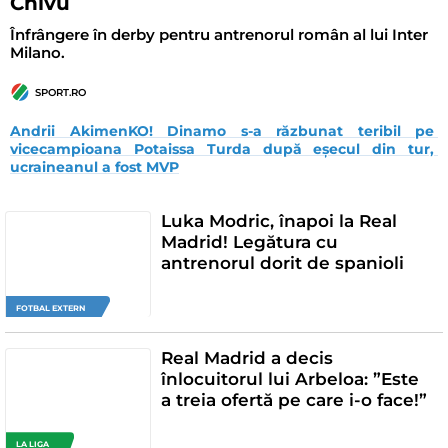
Chivu
Înfrângere în derby pentru antrenorul român al lui Inter
Milano.
SPORT.RO
Andrii AkimenKO! Dinamo s-a răzbunat teribil pe 
vicecampioana Potaissa Turda după eșecul din tur, 
ucraineanul a fost MVP
Luka Modric, înapoi la Real
Madrid! Legătura cu
antrenorul dorit de spanioli
FOTBAL EXTERN
Real Madrid a decis
înlocuitorul lui Arbeloa: ”Este
a treia ofertă pe care i-o face!”
LA LIGA