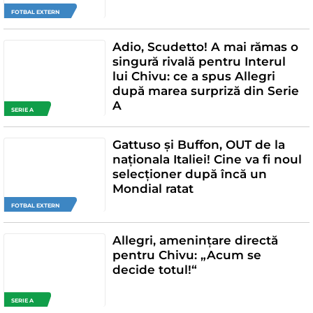
FOTBAL EXTERN
Adio, Scudetto! A mai rămas o
singură rivală pentru Interul
lui Chivu: ce a spus Allegri
după marea surpriză din Serie
A
SERIE A
Gattuso și Buffon, OUT de la
naționala Italiei! Cine va fi noul
selecționer după încă un
Mondial ratat
FOTBAL EXTERN
Allegri, amenințare directă
pentru Chivu: „Acum se
decide totul!“
SERIE A