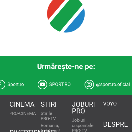
Urmăreşte-ne pe:
Sport.ro
SPORT.RO
@sport.ro.oficial
CINEMA
STIRI
JOBURI
VOYO
PRO
PRO•CINEMA
Știrile
PRO•TV
Job-uri
DESPRE
România,
disponibile
te iubesc!
PRO•TV