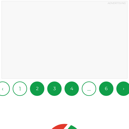
1
‹
...
2
3
4
6
›