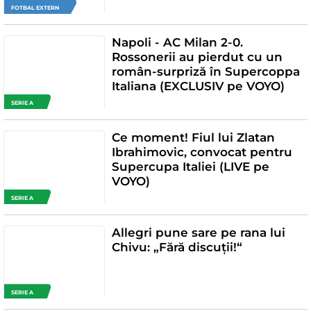
FOTBAL EXTERN
Napoli - AC Milan 2-0.
Rossonerii au pierdut cu un
român-surpriză în Supercoppa
Italiana (EXCLUSIV pe VOYO)
SERIE A
Ce moment! Fiul lui Zlatan
Ibrahimovic, convocat pentru
Supercupa Italiei (LIVE pe
VOYO)
SERIE A
Allegri pune sare pe rana lui
Chivu: „Fără discuții!“
SERIE A