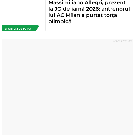
Massimiliano Allegri, prezent
la JO de iarnă 2026: antrenorul
lui AC Milan a purtat torța
olimpică
SPORTURI DE IARNA