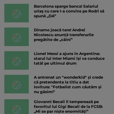
Barcelona sparge banca! Salariul
uriaș cu care l-a convins pe Rodri să
spună „DA”
Dinamo joacă tare! Andrei
Nicolescu anunță transferurile
pregătite de „câini”
Lionel Messi a ajuns în Argentina:
starul lui Inter Miami își va conduce
tatăl pe ultimul drum
A antrenat un "wonderkid" și crede
că pretendenta la titlu a dat
lovitura: "Fotbalist cum căutăm și
nu găsim!"
Giovanni Becali îl temperează pe
favoritul lui Gigi Becali de la FCSB:
„Mi se par niște enormități”