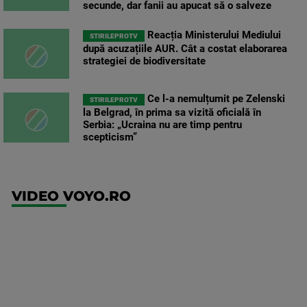
secunde, dar fanii au apucat să o salveze
Reacția Ministerului Mediului
STIRILEPROTV
după acuzațiile AUR. Cât a costat elaborarea
strategiei de biodiversitate
Ce l-a nemulțumit pe Zelenski
STIRILEPROTV
la Belgrad, în prima sa vizită oficială în
Serbia: „Ucraina nu are timp pentru
scepticism”
VIDEO VOYO.RO
UEFA
Europa
Conference
League