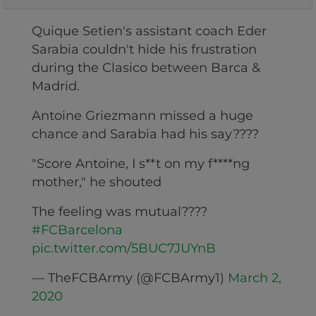
Quique Setien's assistant coach Eder
Sarabia couldn't hide his frustration
during the Clasico between Barca &
Madrid.
Antoine Griezmann missed a huge
chance and Sarabia had his say????
"Score Antoine, I s**t on my f****ng
mother," he shouted
The feeling was mutual????
#FCBarcelona
pic.twitter.com/5BUC7JUYnB
— TheFCBArmy (@FCBArmy1)
March 2,
2020