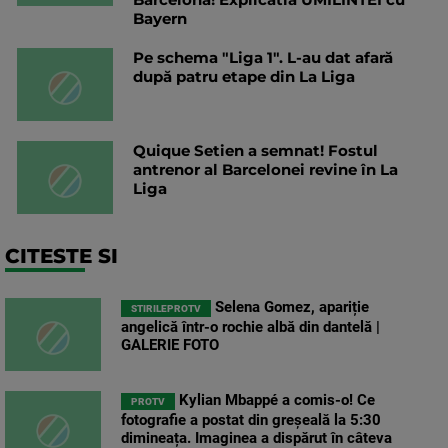
Bayern
Pe schema "Liga 1". L-au dat afară
după patru etape din La Liga
Quique Setien a semnat! Fostul
antrenor al Barcelonei revine în La
Liga
CITESTE SI
Selena Gomez, apariție
STIRILEPROTV
angelică într-o rochie albă din dantelă |
GALERIE FOTO
Kylian Mbappé a comis-o! Ce
PROTV
fotografie a postat din greșeală la 5:30
dimineața. Imaginea a dispărut în câteva