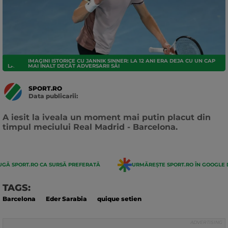
IMAGINI ISTORICE CU JANNIK SINNER: LA 12 ANI ERA DEJA CU UN CAP
LA LIGA
MAI ÎNALT DECÂT ADVERSARII SĂI
SPORT.RO
Data publicarii:
Data
actualizarii:
A iesit la iveala un moment mai putin placut din
timpul meciului Real Madrid - Barcelona.
GĂ SPORT.RO CA SURSĂ PREFERATĂ
URMĂREȘTE SPORT.RO ÎN GOOGLE 
TAGS:
Barcelona
Eder Sarabia
quique setien