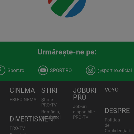
Urmăreşte-ne pe:
Sport.ro
SPORT.RO
@sport.ro.oficial
CINEMA
STIRI
JOBURI
VOYO
PRO
PRO•CINEMA
Știrile
PRO•TV
Job-uri
DESPRE
România,
disponibile
te iubesc!
PRO•TV
DIVERTISMENT
Politica
de
PRO•TV
Confidențialita