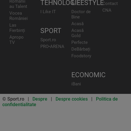
Românii
TEHNOLOGIE
LIFESTYLE
Contact
au Talent
CNA
I Like IT
Doctor de
Vocea
Bine
României
Acasă
Las
SPORT
Fierbinți
Acasă
Gold
Apropo
Sport.ro
TV
Perfecte
PRO•ARENA
DeBărbați
Foodstory
ECONOMIC
iBani
© Sport.ro |
Despre
|
Despre cookies
|
Politica de
confidentialitate
Don’t miss out on our news and
updates! Enable push
notifications