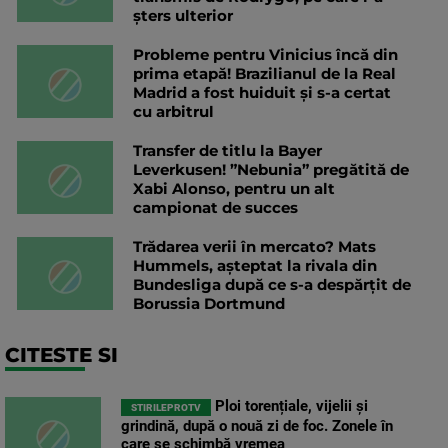
șters ulterior
Probleme pentru Vinicius încă din
prima etapă! Brazilianul de la Real
Madrid a fost huiduit și s-a certat
cu arbitrul
Transfer de titlu la Bayer
Leverkusen! ”Nebunia” pregătită de
Xabi Alonso, pentru un alt
campionat de succes
Trădarea verii în mercato? Mats
Hummels, așteptat la rivala din
Bundesliga după ce s-a despărțit de
Borussia Dortmund
CITESTE SI
Ploi torențiale, vijelii și
STIRILEPROTV
grindină, după o nouă zi de foc. Zonele în
care se schimbă vremea