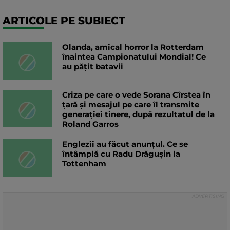
ARTICOLE PE SUBIECT
Olanda, amical horror la Rotterdam
înaintea Campionatului Mondial! Ce
au pățit batavii
Criza pe care o vede Sorana Cîrstea în
țară și mesajul pe care îl transmite
generației tinere, după rezultatul de la
Roland Garros
Englezii au făcut anunțul. Ce se
întâmplă cu Radu Drăgușin la
Tottenham