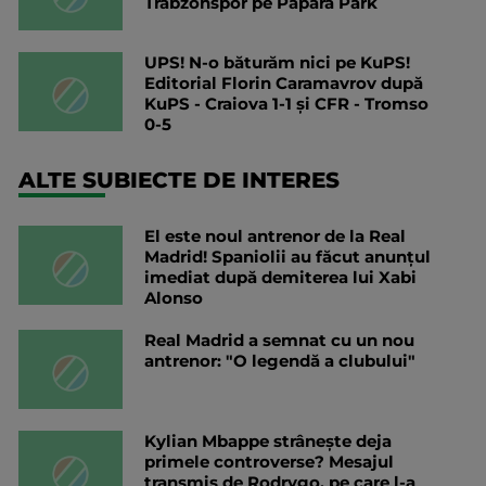
Trabzonspor pe Papara Park
UPS! N-o băturăm nici pe KuPS!
Editorial Florin Caramavrov după
KuPS - Craiova 1-1 și CFR - Tromso
0-5
ALTE SUBIECTE DE INTERES
El este noul antrenor de la Real
Madrid! Spaniolii au făcut anunțul
imediat după demiterea lui Xabi
Alonso
Real Madrid a semnat cu un nou
antrenor: "O legendă a clubului"
Kylian Mbappe strânește deja
primele controverse? Mesajul
transmis de Rodrygo, pe care l-a