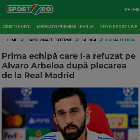
PREMI
CRISTI CHIVU
MERCATO PREMIER LEAGUE
VOYO SPORT LIVE
HOME
CAMPIONATE EXTERNE
LA LIGA
PRIMA ECHIPĂ C
Prima echipă care l-a refuzat pe
Alvaro Arbeloa după plecarea
de la Real Madrid