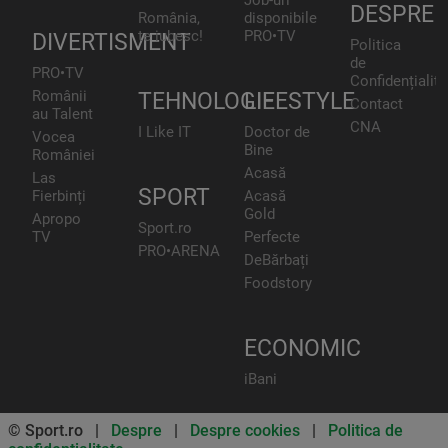
Job-uri
DESPRE
România,
disponibile
te iubesc!
PRO•TV
DIVERTISMENT
Politica
de
PRO•TV
Confidențialita
Românii
TEHNOLOGIE
LIFESTYLE
Contact
au Talent
CNA
I Like IT
Doctor de
Vocea
Bine
României
Acasă
Las
SPORT
Fierbinți
Acasă
Gold
Apropo
Sport.ro
TV
Perfecte
PRO•ARENA
DeBărbați
Foodstory
ECONOMIC
iBani
© Sport.ro |
Despre
|
Despre cookies
|
Politica de