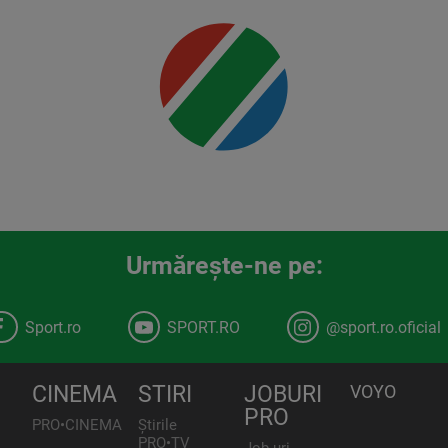
detalii
00:00
Urmăreşte-ne pe:
Sport.ro
SPORT.RO
@sport.ro.oficial
CINEMA
STIRI
JOBURI
VOYO
PRO
PRO•CINEMA
Știrile
PRO•TV