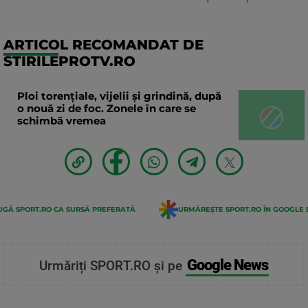
ARTICOL RECOMANDAT DE
STIRILEPROTV.RO
Ploi torențiale, vijelii și grindină, după
o nouă zi de foc. Zonele în care se
schimbă vremea
GĂ SPORT.RO CA SURSĂ PREFERATĂ
URMĂREȘTE SPORT.RO ÎN GOOGLE 
Google News
Urmăriți SPORT.RO și pe