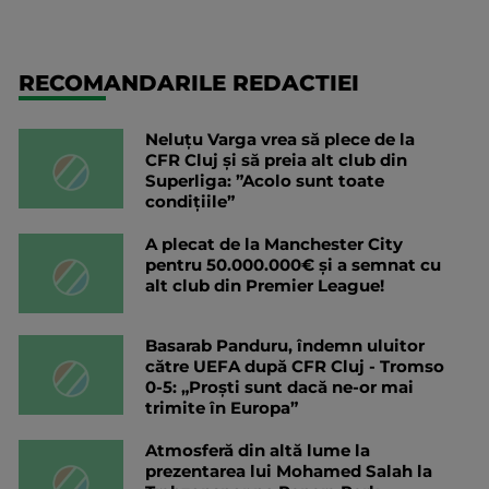
RECOMANDARILE REDACTIEI
Neluțu Varga vrea să plece de la
CFR Cluj și să preia alt club din
Superliga: ”Acolo sunt toate
condițiile”
A plecat de la Manchester City
pentru 50.000.000€ și a semnat cu
alt club din Premier League!
Basarab Panduru, îndemn uluitor
către UEFA după CFR Cluj - Tromso
0-5: „Proști sunt dacă ne-or mai
trimite în Europa”
Atmosferă din altă lume la
prezentarea lui Mohamed Salah la