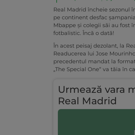
Real Madrid încheie sezonul î
pe continent desfac șampania, 
Mbappe și colegii săi au fost î
fotbalistic. Încă o dată!
În acest peisaj dezolant, la R
Readucerea lui Jose Mourinho (
precedentul mandat la formați
„The Special One“ va tăia în car
Urmează vara ma
Real Madrid