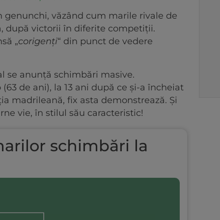
n genunchi, văzând cum marile rivale de
după victorii în diferite competiții.
nsă „
corigenți
“ din punct de vedere
eal se anunță schimbări masive.
63 de ani), la 13 ani după ce și-a încheiat
a madrileană, fix asta demonstrează. Și
ne vie, în stilul său caracteristic!
rilor schimbări la