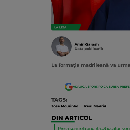
LA LIGA
Amir Kiarash
Data publicarii:
Data
actualizarii:
La formația madrileană va urma o 
ADAUGĂ SPORT.RO CA SURSĂ PREF
TAGS:
Jose Mourinho
Real Madrid
DIN ARTICOL
Presa spaniolă anunță: „9 jucători vor p