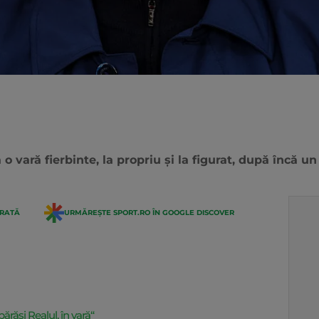
vară fierbinte, la propriu și la figurat, după încă un
ERATĂ
URMĂREȘTE SPORT.RO ÎN GOOGLE DISCOVER
ărăsi Realul, în vară“