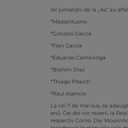
Iar jurnaliștii de la „As“ au afla
*Mastantuono
*Gonzalo Garcia
*Fran Garcia
*Eduardo Camavinga
*Brahim Diaz
*Thiago Pitarch
*Raul Asencio
La cei 7 de mai sus, se adaugă
ani). Cei doi vor reveni, la Re
respectiv Como. Dar Mourinho n
încadrează în planurile sale de 