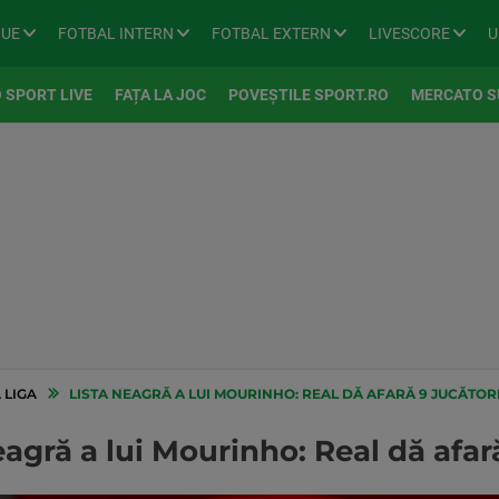
GUE
FOTBAL INTERN
FOTBAL EXTERN
LIVESCORE
U
 SPORT LIVE
FAȚA LA JOC
POVEȘTILE SPORT.RO
MERCATO S
 LIGA
LISTA NEAGRĂ A LUI MOURINHO: REAL DĂ AFARĂ 9 JUCĂTORI
agră a lui Mourinho: Real dă afară