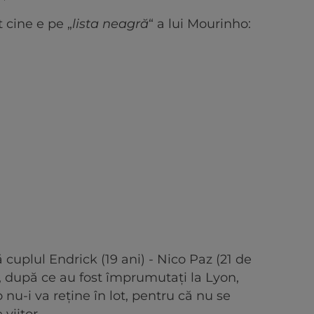
t cine e pe „
lista neagră
“ a lui Mourinho:
 cuplul Endrick (19 ani) - Nico Paz (21 de
al, după ce au fost împrumutați la Lyon,
u-i va reține în lot, pentru că nu se
viitor.