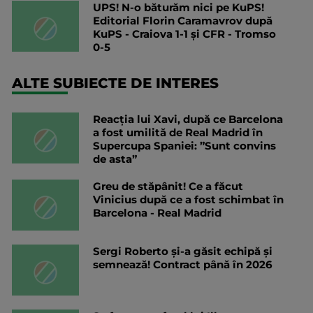
UPS! N-o băturăm nici pe KuPS!
Editorial Florin Caramavrov după
KuPS - Craiova 1-1 și CFR - Tromso
0-5
ALTE SUBIECTE DE INTERES
Reacția lui Xavi, după ce Barcelona
a fost umilită de Real Madrid în
Supercupa Spaniei: ”Sunt convins
de asta”
Greu de stăpânit! Ce a făcut
Vinicius după ce a fost schimbat în
Barcelona - Real Madrid
Sergi Roberto și-a găsit echipă și
semnează! Contract până în 2026