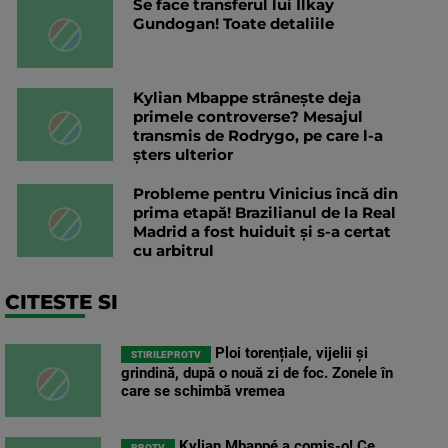
Se face transferul lui Ilkay
Gundogan! Toate detaliile
Kylian Mbappe strânește deja
primele controverse? Mesajul
transmis de Rodrygo, pe care l-a
șters ulterior
Probleme pentru Vinicius încă din
prima etapă! Brazilianul de la Real
Madrid a fost huiduit și s-a certat
cu arbitrul
CITESTE SI
Ploi torențiale, vijelii și
STIRILEPROTV
grindină, după o nouă zi de foc. Zonele în
care se schimbă vremea
Kylian Mbappé a comis-o! Ce
PROTV