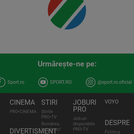
00:00
Urmăreşte-ne pe:
Sport.ro
SPORT.RO
@sport.ro.oficial
CINEMA
STIRI
JOBURI
VOYO
PRO
PRO•CINEMA
Știrile
PRO•TV
Job-uri
DESPRE
România,
disponibile
te iubesc!
PRO•TV
DIVERTISMENT
Politica