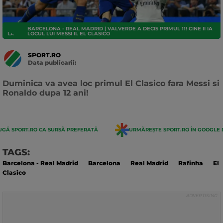
BARCELONA - REAL MADRID | VALVERDE A DECIS PRIMUL 11! CINE II IA
LA LIGA
LOCUL LUI MESSI IL EL CLASICO
SPORT.RO
Data publicarii:
Data
actualizarii:
Duminica va avea loc primul El Clasico fara Messi si
Ronaldo dupa 12 ani!
GĂ SPORT.RO CA SURSĂ PREFERATĂ
URMĂREȘTE SPORT.RO ÎN GOOGLE 
TAGS:
Barcelona - Real Madrid
Barcelona
Real Madrid
Rafinha
El
Clasico