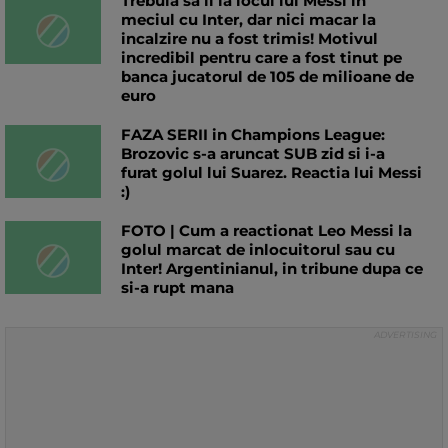
Trebuia sa ii ia locul lui Messi in
meciul cu Inter, dar nici macar la
incalzire nu a fost trimis! Motivul
incredibil pentru care a fost tinut pe
banca jucatorul de 105 de milioane de
euro
FAZA SERII in Champions League:
Brozovic s-a aruncat SUB zid si i-a
furat golul lui Suarez. Reactia lui Messi
:)
FOTO | Cum a reactionat Leo Messi la
golul marcat de inlocuitorul sau cu
Inter! Argentinianul, in tribune dupa ce
si-a rupt mana