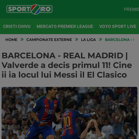
PREMI
CRISTI CHIVU
MERCATO PREMIER LEAGUE
VOYO SPORT LIVE
HOME
CAMPIONATE EXTERNE
LA LIGA
BARCELONA - REAL
BARCELONA - REAL MADRID |
Valverde a decis primul 11! Cine
ii ia locul lui Messi il El Clasico