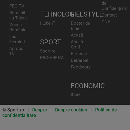
de
PRO•TV
Confidențialita
Românii
TEHNOLOGIE
LIFESTYLE
Contact
au Talent
CNA
I Like IT
Doctor de
Vocea
Bine
României
Acasă
Las
SPORT
Fierbinți
Acasă
Gold
Apropo
Sport.ro
TV
Perfecte
PRO•ARENA
DeBărbați
Foodstory
ECONOMIC
iBani
© Sport.ro |
Despre
|
Despre cookies
|
Politica de
confidentialitate
Don’t miss out on our news and