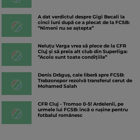
A dat verdictul despre Gigi Becali la
cinci luni după ce a plecat de la FCSB:
”Nimeni nu se aștepta”
Neluțu Varga vrea să plece de la CFR
Cluj și să preia alt club din Superliga:
”Acolo sunt toate condițiile”
Denis Drăguș, cale liberă spre FCSB:
Trabzonspor rezolvă transferul cerut de
Mohamed Salah
CFR Cluj - Tromso 0-5! Ardelenii, pe
urmele lui FCSB: încă o rușine pentru
fotbalul românesc