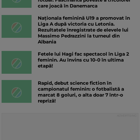
care joacă în Danemarca
Naționala feminină U19 a promovat în
Liga A după victoria cu Letonia.
Rezultatele înregistrate de elevele lui
Massimo Pedrazzini la turneul din
Albania
Fetele lui Hagi fac spectacol în Liga 2
feminin. Au învins cu 10-0 în ultima
etapă!
Rapid, debut science fiction în
campionatul feminin: o fotbalistă a
marcat 8 goluri, o alta doar 7 într-o
repriză!