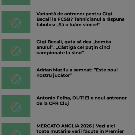
Variantă de antrenor pentru Gigi
Becali la FCSB? Tehnicianul a răspuns
fabulos: „Să o luăm sincer!”
Gigi Becali, gata să dea „bomba
anului”: „Câștigă cel puțin cinci
campionate la rând”
Adrian Mazilu a semnat: ”Este noul
nostru jucător”
Antonio Folha, OUT! El e noul antrenor
de la CFR Cluj
MERCATO ANGLIA 2026 | Vezi aici
toate mutările verii făcute în Premier