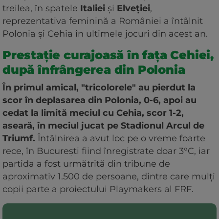
treilea, în spatele
Italiei
și
Elveției
,
reprezentativa feminină a României a întâlnit
Polonia și Cehia în ultimele jocuri din acest an.
Prestație curajoasă în fața Cehiei,
după înfrângerea din Polonia
În primul amical, "tricolorele" au pierdut la
scor în deplasarea din Polonia, 0-6, apoi au
cedat la limită meciul cu Cehia, scor 1-2,
aseară, în meciul jucat pe Stadionul Arcul de
Triumf.
Întâlnirea a avut loc pe o vreme foarte
rece, în București fiind înregistrate doar 3°C, iar
partida a fost următrită din tribune de
aproximativ 1.500 de persoane, dintre care mulți
copii parte a proiectului Playmakers al FRF.