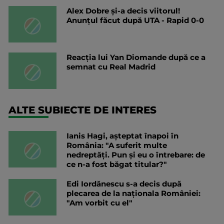
Alex Dobre și-a decis viitorul!
Anunțul făcut după UTA - Rapid 0-0
Reacția lui Yan Diomande după ce a
semnat cu Real Madrid
ALTE SUBIECTE DE INTERES
Ianis Hagi, așteptat înapoi în
România: "A suferit multe
nedreptăți. Pun și eu o întrebare: de
ce n-a fost băgat titular?"
Edi Iordănescu s-a decis după
plecarea de la naționala României:
"Am vorbit cu el"