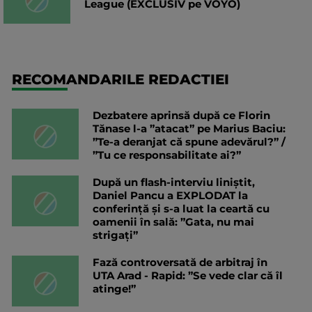
League (EXCLUSIV pe VOYO)
RECOMANDARILE REDACTIEI
Dezbatere aprinsă după ce Florin
Tănase l-a ”atacat” pe Marius Baciu:
”Te-a deranjat că spune adevărul?” /
”Tu ce responsabilitate ai?”
După un flash-interviu liniștit,
Daniel Pancu a EXPLODAT la
conferință și s-a luat la ceartă cu
oamenii în sală: ”Gata, nu mai
strigați”
Fază controversată de arbitraj în
UTA Arad - Rapid: ”Se vede clar că îl
atinge!”