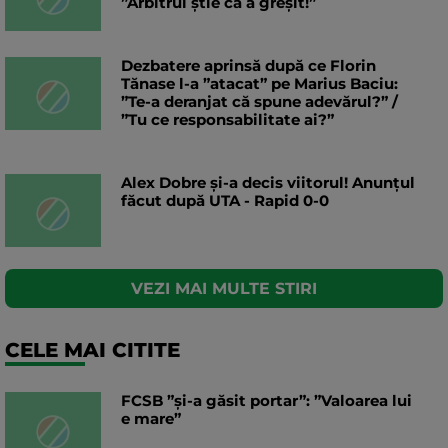
”Arbitrul știe că a greșit!”
Dezbatere aprinsă după ce Florin
Tănase l-a ”atacat” pe Marius Baciu:
”Te-a deranjat că spune adevărul?” /
”Tu ce responsabilitate ai?”
Alex Dobre și-a decis viitorul! Anunțul
făcut după UTA - Rapid 0-0
VEZI MAI MULTE STIRI
CELE MAI CITITE
FCSB ”și-a găsit portar”: ”Valoarea lui
e mare”