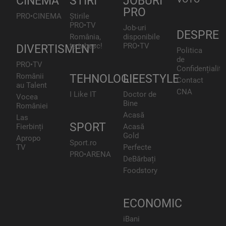
CINEMA
STIRI
JOBURI
PRO
PRO•CINEMA
Știrile
PRO•TV
Job-uri
DESPRE
România,
disponibile
te iubesc!
PRO•TV
DIVERTISMENT
Politica
de
PRO•TV
Confidențialita
Românii
TEHNOLOGIE
LIFESTYLE
Contact
au Talent
CNA
I Like IT
Doctor de
Vocea
Bine
României
Acasă
Las
SPORT
Fierbinți
Acasă
Gold
Apropo
Sport.ro
TV
Perfecte
PRO•ARENA
DeBărbați
Foodstory
ECONOMIC
iBani