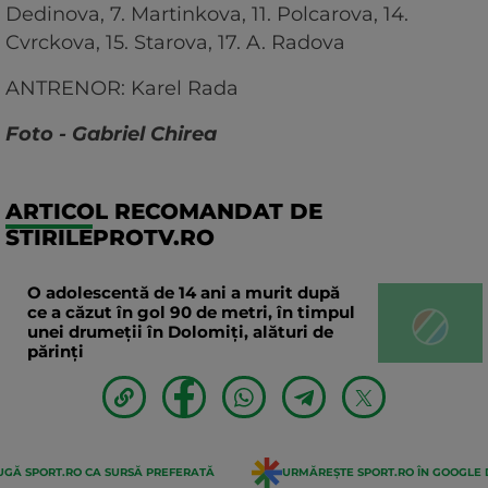
Dedinova, 7. Martinkova, 11. Polcarova, 14.
Cvrckova, 15. Starova, 17. A. Radova
ANTRENOR: Karel Rada
Foto - Gabriel Chirea
ARTICOL RECOMANDAT DE
STIRILEPROTV.RO
O adolescentă de 14 ani a murit după
ce a căzut în gol 90 de metri, în timpul
unei drumeții în Dolomiți, alături de
părinți
GĂ SPORT.RO CA SURSĂ PREFERATĂ
URMĂREȘTE SPORT.RO ÎN GOOGLE 