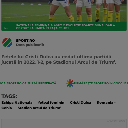
NAȚIONALA FEMININĂ A AVUT O EVOLUȚIE FOARTE BUNĂ, DAR A
NATIONALA
PIERDUT LA LIMITĂ ÎN FAȚA CEHIEI
SPORT.RO
Data publicarii:
Data
actualizarii:
Fetele lui Cristi Dulca au cedat ultima partidă
jucată în 2022, 1-2, pe Stadionul Arcul de Triumf.
GĂ SPORT.RO CA SURSĂ PREFERATĂ
URMĂREȘTE SPORT.RO ÎN GOOGLE 
TAGS:
Echipa Nationala
fotbal feminin
Cristi Dulca
Romania -
Cehia
Stadion Arcul de Triumf