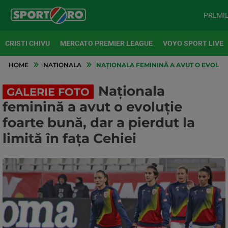
PREMI
CRISTI CHIVU
MERCATO PREMIER LEAGUE
VOYO SPORT LIVE
HOME
NATIONALA
NAȚIONALA FEMININĂ A AVUT O EVOLUȚIE
Naționala
GALERIE FOTO
feminină a avut o evoluție
foarte bună, dar a pierdut la
limită în fața Cehiei