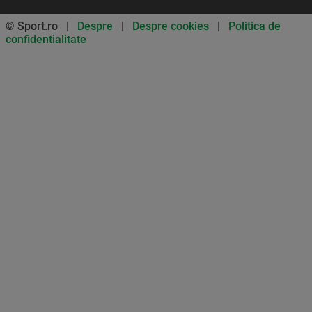
© Sport.ro |
Despre
|
Despre cookies
|
Politica de
confidentialitate
Don’t miss out on our news and
updates! Enable push
notifications
SUBSCRIBE
NOT NOW
UNSUBSCRIBE