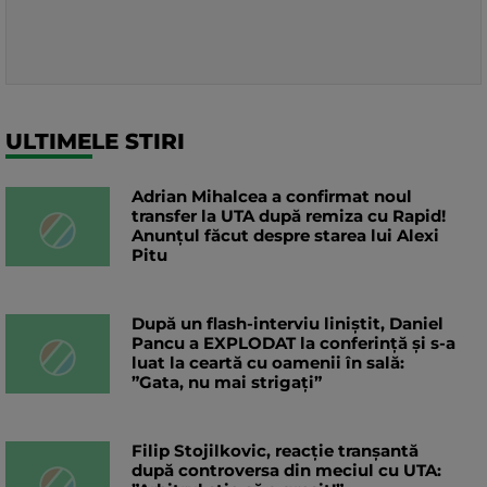
ULTIMELE STIRI
Adrian Mihalcea a confirmat noul
transfer la UTA după remiza cu Rapid!
Anunțul făcut despre starea lui Alexi
Pitu
După un flash-interviu liniștit, Daniel
Pancu a EXPLODAT la conferință și s-a
luat la ceartă cu oamenii în sală:
”Gata, nu mai strigați”
Filip Stojilkovic, reacție tranșantă
după controversa din meciul cu UTA: