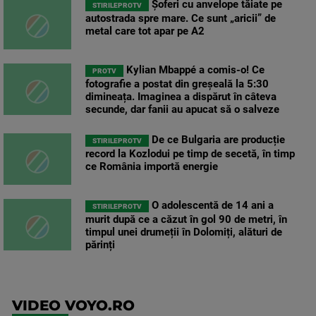
Șoferi cu anvelope tăiate pe
STIRILEPROTV
autostrada spre mare. Ce sunt „aricii” de
metal care tot apar pe A2
Kylian Mbappé a comis-o! Ce
PROTV
fotografie a postat din greșeală la 5:30
dimineața. Imaginea a dispărut în câteva
secunde, dar fanii au apucat să o salveze
De ce Bulgaria are producție
STIRILEPROTV
record la Kozlodui pe timp de secetă, în timp
ce România importă energie
O adolescentă de 14 ani a
STIRILEPROTV
murit după ce a căzut în gol 90 de metri, în
timpul unei drumeții în Dolomiți, alături de
părinți
VIDEO VOYO.RO