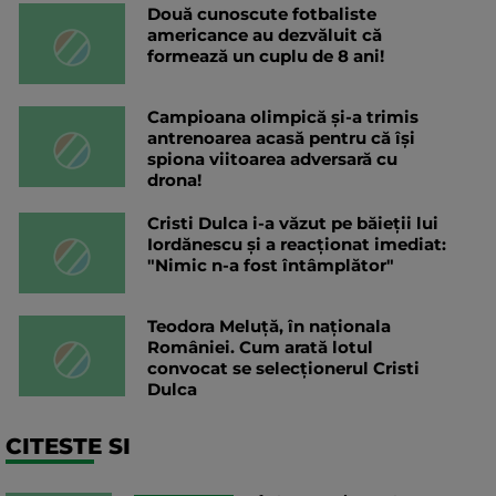
Două cunoscute fotbaliste
americance au dezvăluit că
formează un cuplu de 8 ani!
Campioana olimpică și-a trimis
antrenoarea acasă pentru că își
spiona viitoarea adversară cu
drona!
Cristi Dulca i-a văzut pe băieții lui
Iordănescu și a reacționat imediat:
"Nimic n-a fost întâmplător"
Teodora Meluță, în naționala
României. Cum arată lotul
convocat se selecționerul Cristi
Dulca
CITESTE SI