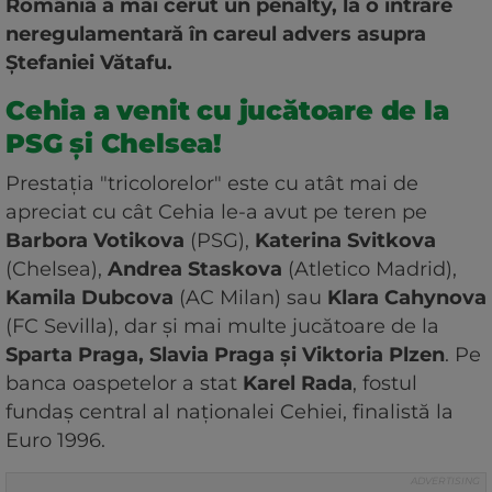
România a mai cerut un penalty, la o intrare
neregulamentară în careul advers asupra
Ștefaniei Vătafu.
Cehia a venit cu jucătoare de la
PSG și Chelsea!
Prestația "tricolorelor" este cu atât mai de
apreciat cu cât Cehia le-a avut pe teren pe
Barbora Votikova
(PSG),
Katerina Svitkova
(Chelsea),
Andrea Staskova
(Atletico Madrid),
Kamila Dubcova
(AC Milan) sau
Klara Cahynova
(FC Sevilla), dar și mai multe jucătoare de la
Sparta Praga, Slavia Praga și Viktoria Plzen
. Pe
banca oaspetelor a stat
Karel Rada
, fostul
fundaș central al naționalei Cehiei, finalistă la
Euro 1996.