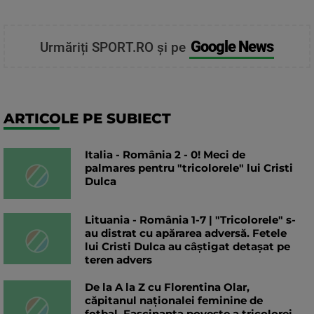
Google News
Urmăriți SPORT.RO și pe
ARTICOLE PE SUBIECT
Italia - România 2 - 0! Meci de
palmares pentru "tricolorele" lui Cristi
Dulca
Lituania - România 1-7 | "Tricolorele" s-
au distrat cu apărarea adversă. Fetele
lui Cristi Dulca au câștigat detașat pe
teren advers
De la A la Z cu Florentina Olar,
căpitanul naționalei feminine de
fotbal. Fascinanta poveste a tricolorei