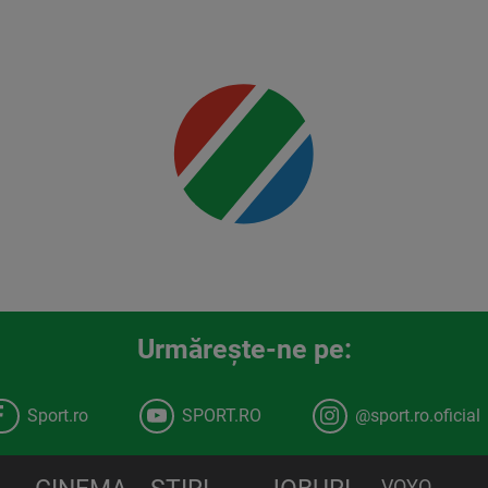
Mai multe
detalii
00:00
Urmăreşte-ne pe:
Sport.ro
SPORT.RO
@sport.ro.oficial
VOYO