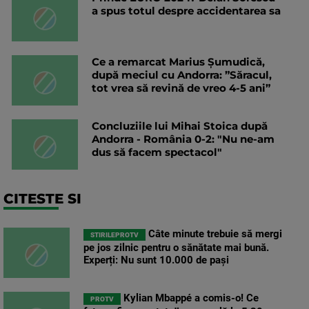
a spus totul despre accidentarea sa
Ce a remarcat Marius Șumudică,
după meciul cu Andorra: ”Săracul,
tot vrea să revină de vreo 4-5 ani”
Concluziile lui Mihai Stoica după
Andorra - România 0-2: "Nu ne-am
dus să facem spectacol"
CITESTE SI
Câte minute trebuie să mergi
STIRILEPROTV
pe jos zilnic pentru o sănătate mai bună.
Experți: Nu sunt 10.000 de pași
Kylian Mbappé a comis-o! Ce
PROTV