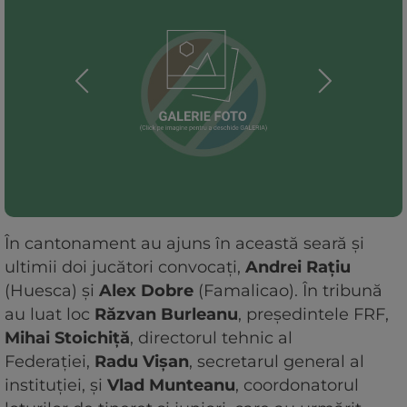
În cantonament au ajuns în această seară și
ultimii doi jucători convocați,
Andrei Rațiu
(Huesca) și
Alex Dobre
(Famalicao). În tribună
au luat loc
Răzvan Burleanu
, președintele FRF,
Mihai Stoichiță
, directorul tehnic al
Federației,
Radu Vișan
, secretarul general al
instituției, și
Vlad Munteanu
, coordonatorul