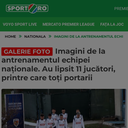
PREMI
VOYO SPORT LIVE
MERCATO PREMIER LEAGUE
FAȚA LA JOC
HOME
NATIONALA
IMAGINI DE LA ANTRENAMENTUL ECHIPEI 
Imagini de la
GALERIE FOTO
antrenamentul echipei
naționale. Au lipsit 11 jucători,
printre care toți portarii