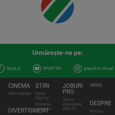
Urmăreşte-ne pe:
Sport.ro
SPORT.RO
@sport.ro.oficial
CINEMA
STIRI
JOBURI
VOYO
PRO
PRO•CINEMA
Știrile
PRO•TV
Job-uri
DESPRE
România,
disponibile
te iubesc!
PRO•TV
DIVERTISMENT
Politica