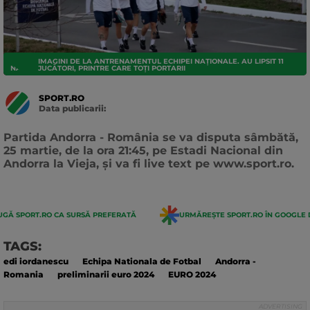
IMAGINI DE LA ANTRENAMENTUL ECHIPEI NAȚIONALE. AU LIPSIT 11
NATIONALA
JUCĂTORI, PRINTRE CARE TOȚI PORTARII
SPORT.RO
Data publicarii:
Data
actualizarii:
Partida Andorra - România se va disputa sâmbătă,
25 martie, de la ora 21:45, pe Estadi Nacional din
Andorra la Vieja, și va fi live text pe www.sport.ro.
GĂ SPORT.RO CA SURSĂ PREFERATĂ
URMĂREȘTE SPORT.RO ÎN GOOGLE 
TAGS:
edi iordanescu
Echipa Nationala de Fotbal
Andorra -
Romania
preliminarii euro 2024
EURO 2024