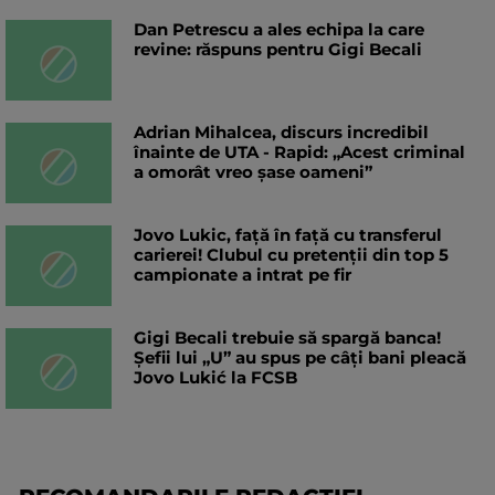
Dan Petrescu a ales echipa la care
revine: răspuns pentru Gigi Becali
Adrian Mihalcea, discurs incredibil
înainte de UTA - Rapid: „Acest criminal
a omorât vreo șase oameni”
Jovo Lukic, față în față cu transferul
carierei! Clubul cu pretenții din top 5
campionate a intrat pe fir
Gigi Becali trebuie să spargă banca!
Șefii lui „U” au spus pe câți bani pleacă
Jovo Lukić la FCSB