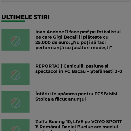
ULTIMELE STIRI
Ioan Andone îl face praf pe fotbalistul
pe care Gigi Becali îl plătește cu
25.000 de euro: „Nu poți să faci
performanță cu jucători modești”
REPORTAJ | Caniculă, pasiune și
spectacol în FC Bacău – Ștefănești 3-0
Întăriri în apărarea pentru FCSB: MM
Stoica a făcut anunțul
Zuffa Boxing 10, LIVE pe VOYO SPORT
1! Românul Daniel Buciuc are meciul