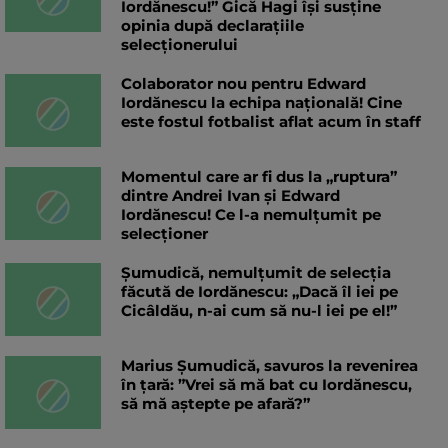
Iordănescu!” Gică Hagi își susține
opinia după declarațiile
selecționerului
Colaborator nou pentru Edward
Iordănescu la echipa națională! Cine
este fostul fotbalist aflat acum în staff
Momentul care ar fi dus la „ruptura”
dintre Andrei Ivan și Edward
Iordănescu! Ce l-a nemulțumit pe
selecționer
Șumudică, nemulțumit de selecția
făcută de Iordănescu: „Dacă îl iei pe
Cicâldău, n-ai cum să nu-l iei pe el!”
Marius Șumudică, savuros la revenirea
în țară: ”Vrei să mă bat cu Iordănescu,
să mă aștepte pe afară?”