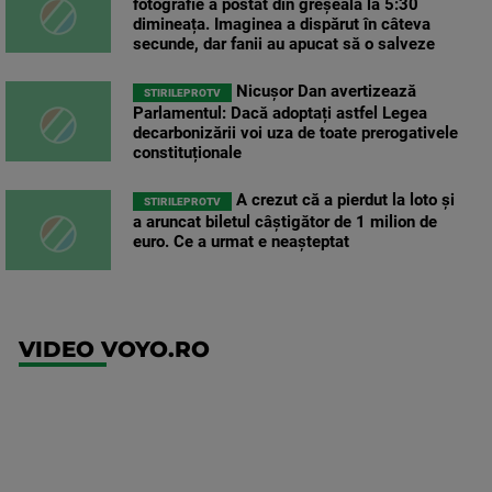
fotografie a postat din greșeală la 5:30
dimineața. Imaginea a dispărut în câteva
secunde, dar fanii au apucat să o salveze
Nicușor Dan avertizează
STIRILEPROTV
Parlamentul: Dacă adoptați astfel Legea
decarbonizării voi uza de toate prerogativele
constituționale
A crezut că a pierdut la loto și
STIRILEPROTV
a aruncat biletul câștigător de 1 milion de
euro. Ce a urmat e neașteptat
VIDEO VOYO.RO
UFC