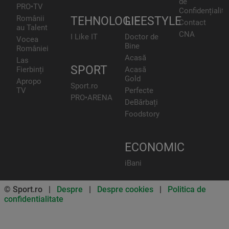
de
PRO•TV
Confidențialita
Românii
TEHNOLOGIE
LIFESTYLE
Contact
au Talent
CNA
I Like IT
Doctor de
Vocea
Bine
României
Acasă
Las
SPORT
Fierbinți
Acasă
Gold
Apropo
Sport.ro
TV
Perfecte
PRO•ARENA
DeBărbați
Foodstory
ECONOMIC
iBani
© Sport.ro |
Despre
|
Despre cookies
|
Politica de
confidentialitate
Don’t miss out on our news and