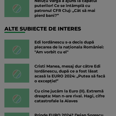
Neluțu Varga a ajuns la capătul
puterilor! Ce se întâmplă cu
patronul CFR Cluj: „Cât să mai
pierd bani?”
ALTE SUBIECTE DE INTERES
Edi Iordănescu s-a decis după
plecarea de la naționala României:
"Am vorbit cu el"
Cristi Manea, mesaj dur către Edi
Iordănescu, după ce a fost lăsat
acasă la EURO 2024: „Putea să facă
o excepție!”
Cu cine jucăm la Euro (II). Extremă
dreapta: Man n-are rival. Hagi, cifre
catastrofale la Alaves
Prinde EURO 2024? Deian Sorescu