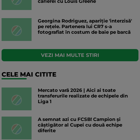
carierei cu Louis Greene
Georgina Rodriguez, apariție 'interzisă'
pe rețele. Partenera lui CR7 s-a
fotografiat în costum de baie pe barcă
VEZI MAI MULTE STIRI
CELE MAI CITITE
Mercato vară 2026 | Aici ai toate
transferurile realizate de echipele din
Liga 1
A semnat azi cu FCSB! Campion și
câștigător al Cupei cu două echipe
diferite