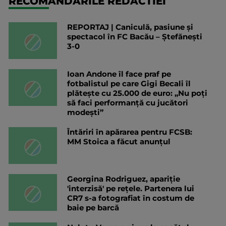
RECOMANDARILE REDACTIEI
REPORTAJ | Caniculă, pasiune și
spectacol în FC Bacău – Ștefănești
3-0
Ioan Andone îl face praf pe
fotbalistul pe care Gigi Becali îl
plătește cu 25.000 de euro: „Nu poți
să faci performanță cu jucători
modești”
Întăriri în apărarea pentru FCSB:
MM Stoica a făcut anunțul
Georgina Rodriguez, apariție
'interzisă' pe rețele. Partenera lui
CR7 s-a fotografiat în costum de
baie pe barcă