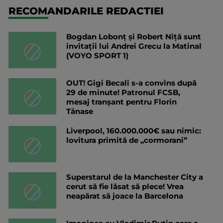
RECOMANDARILE REDACTIEI
Bogdan Lobonț și Robert Niță sunt
invitații lui Andrei Grecu la Matinal
(VOYO SPORT 1)
OUT! Gigi Becali s-a convins după
29 de minute! Patronul FCSB,
mesaj tranșant pentru Florin
Tănase
Liverpool, 160.000.000€ sau nimic:
lovitura primită de „cormorani”
Superstarul de la Manchester City a
cerut să fie lăsat să plece! Vrea
neapărat să joace la Barcelona