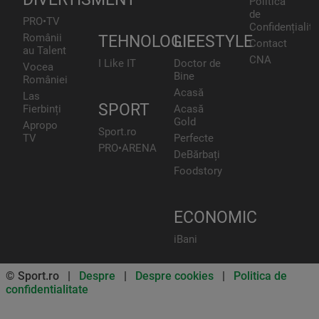
Politica
de
PRO•TV
Confidențialita
Românii
TEHNOLOGIE
LIFESTYLE
Contact
au Talent
CNA
I Like IT
Doctor de
Vocea
Bine
României
Acasă
Las
SPORT
Fierbinți
Acasă
Gold
Apropo
Sport.ro
TV
Perfecte
PRO•ARENA
DeBărbați
Foodstory
ECONOMIC
iBani
© Sport.ro |
Despre
|
Despre cookies
|
Politica de
confidentialitate