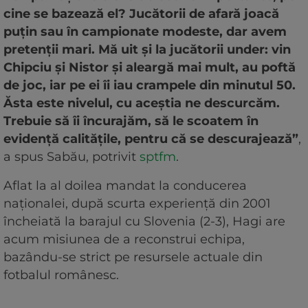
cine se bazează el? Jucătorii de afară joacă
puțin sau în campionate modeste, dar avem
pretenții mari. Mă uit și la jucătorii under: vin
Chipciu și Nistor și aleargă mai mult, au poftă
de joc, iar pe ei îi iau crampele din minutul 50.
Ăsta este nivelul, cu aceștia ne descurcăm.
Trebuie să îi încurajăm, să le scoatem în
evidență calitățile, pentru că se descurajează”
,
a spus Sabău, potrivit
sptfm
.
Aflat la al doilea mandat la conducerea
naționalei, după scurta experiență din 2001
încheiată la barajul cu Slovenia (2-3), Hagi are
acum misiunea de a reconstrui echipa,
bazându-se strict pe resursele actuale din
fotbalul românesc.