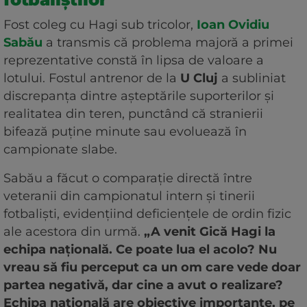
Fost coleg cu Hagi sub tricolor,
Ioan Ovidiu
Sabău
a transmis că problema majoră a primei
reprezentative constă în lipsa de valoare a
lotului. Fostul antrenor de la
U Cluj
a subliniat
discrepanța dintre așteptările suporterilor și
realitatea din teren, punctând că stranierii
bifează puține minute sau evoluează în
campionate slabe.
Sabău a făcut o comparație directă între
veteranii din campionatul intern și tinerii
fotbaliști, evidențiind deficiențele de ordin fizic
ale acestora din urmă.
„A venit Gică Hagi la
echipa națională. Ce poate lua el acolo? Nu
vreau să fiu perceput ca un om care vede doar
partea negativă, dar cine a avut o realizare?
Echipa națională are obiective importante, pe