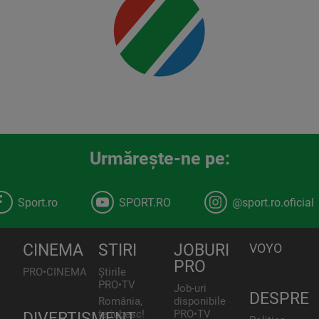
00:00
Urmăreşte-ne pe:
Sport.ro
SPORT.RO
@sport.ro.oficial
CINEMA
STIRI
JOBURI
VOYO
PRO
PRO•CINEMA
Știrile
PRO•TV
Job-uri
DESPRE
România,
disponibile
te iubesc!
PRO•TV
DIVERTISMENT