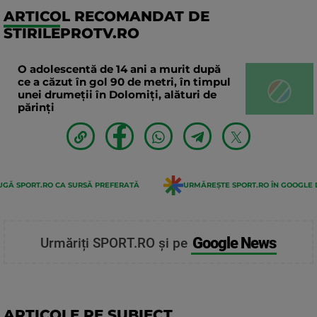
ARTICOL RECOMANDAT DE
STIRILEPROTV.RO
O adolescentă de 14 ani a murit după
ce a căzut în gol 90 de metri, în timpul
unei drumeții în Dolomiți, alături de
părinți
GĂ SPORT.RO CA SURSĂ PREFERATĂ
URMĂREȘTE SPORT.RO ÎN GOOGLE 
Google News
Urmăriți SPORT.RO și pe
ARTICOLE PE SUBIECT