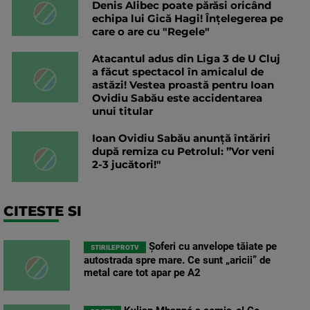
Denis Alibec poate părăsi oricând
echipa lui Gică Hagi! Înțelegerea pe
care o are cu "Regele"
Atacantul adus din Liga 3 de U Cluj
a făcut spectacol în amicalul de
astăzi! Vestea proastă pentru Ioan
Ovidiu Sabău este accidentarea
unui titular
Ioan Ovidiu Sabău anunță întăriri
după remiza cu Petrolul: ”Vor veni
2-3 jucători!"
CITESTE SI
Șoferi cu anvelope tăiate pe
STIRILEPROTV
autostrada spre mare. Ce sunt „aricii” de
metal care tot apar pe A2