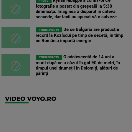
Kylian Mbappé a comis-o! Ce
PROTV
fotografie a postat din greșeală la 5:30
dimineața. Imaginea a dispărut în câteva
secunde, dar fanii au apucat să o salveze
De ce Bulgaria are producție
STIRILEPROTV
record la Kozlodui pe timp de secetă, în timp
ce România importă energie
O adolescentă de 14 ani a
STIRILEPROTV
murit după ce a căzut în gol 90 de metri, în
timpul unei drumeții în Dolomiți, alături de
părinți
VIDEO VOYO.RO
UFC