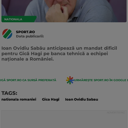
NATIONALA
SPORT.RO
Data publicarii:
Data
actualizarii:
Ioan Ovidiu Sabău anticipează un mandat dificil
pentru Gică Hagi pe banca tehnică a echipei
naționale a României.
GĂ SPORT.RO CA SURSĂ PREFERATĂ
URMĂREȘTE SPORT.RO ÎN GOOGLE 
TAGS:
nationala romaniei
Gica Hagi
Ioan Ovidiu Sabau