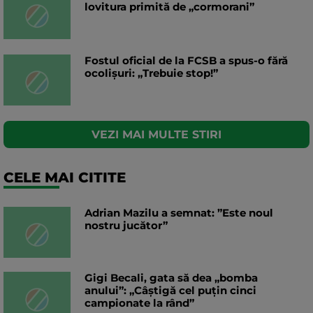
lovitura primită de „cormorani”
Fostul oficial de la FCSB a spus-o fără
ocolișuri: „Trebuie stop!”
VEZI MAI MULTE STIRI
CELE MAI CITITE
Adrian Mazilu a semnat: ”Este noul
nostru jucător”
Gigi Becali, gata să dea „bomba
anului”: „Câștigă cel puțin cinci
campionate la rând”