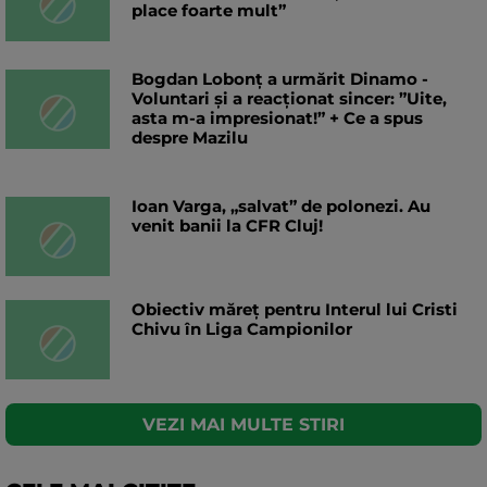
place foarte mult”
Bogdan Lobonț a urmărit Dinamo -
Voluntari și a reacționat sincer: ”Uite,
asta m-a impresionat!” + Ce a spus
despre Mazilu
Ioan Varga, „salvat” de polonezi. Au
venit banii la CFR Cluj!
Obiectiv măreț pentru Interul lui Cristi
Chivu în Liga Campionilor
VEZI MAI MULTE STIRI