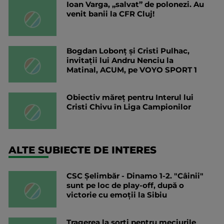
Ioan Varga, „salvat” de polonezi. Au
venit banii la CFR Cluj!
Bogdan Lobonț și Cristi Pulhac,
invitații lui Andru Nenciu la
Matinal, ACUM, pe VOYO SPORT 1
Obiectiv măreț pentru Interul lui
Cristi Chivu în Liga Campionilor
ALTE SUBIECTE DE INTERES
CSC Șelimbăr - Dinamo 1-2. "Câinii"
sunt pe loc de play-off, după o
victorie cu emoții la Sibiu
Tragerea la sorți pentru meciurile