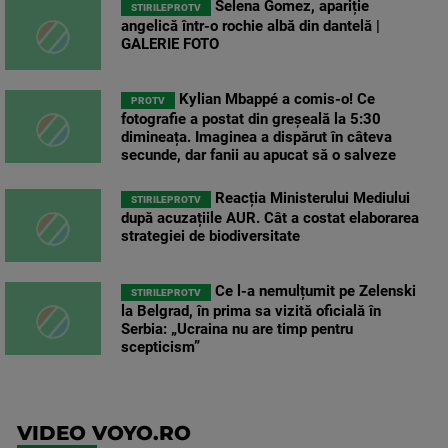
Selena Gomez, apariție
STIRILEPROTV
angelică într-o rochie albă din dantelă |
GALERIE FOTO
Kylian Mbappé a comis-o! Ce
PROTV
fotografie a postat din greșeală la 5:30
dimineața. Imaginea a dispărut în câteva
secunde, dar fanii au apucat să o salveze
Reacția Ministerului Mediului
STIRILEPROTV
după acuzațiile AUR. Cât a costat elaborarea
strategiei de biodiversitate
Ce l-a nemulțumit pe Zelenski
STIRILEPROTV
la Belgrad, în prima sa vizită oficială în
Serbia: „Ucraina nu are timp pentru
scepticism”
VIDEO VOYO.RO