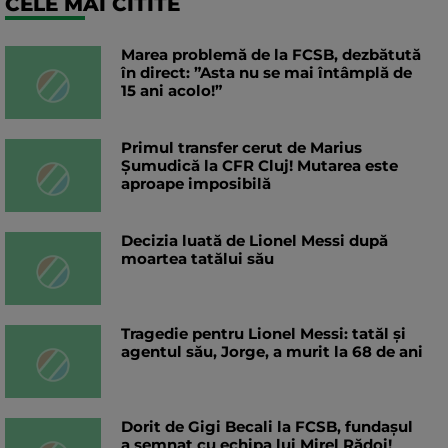
CELE MAI CITITE
Marea problemă de la FCSB, dezbătută
în direct: ”Asta nu se mai întâmplă de
15 ani acolo!”
Primul transfer cerut de Marius
Șumudică la CFR Cluj! Mutarea este
aproape imposibilă
Decizia luată de Lionel Messi după
moartea tatălui său
Tragedie pentru Lionel Messi: tatăl și
agentul său, Jorge, a murit la 68 de ani
Dorit de Gigi Becali la FCSB, fundașul
a semnat cu echipa lui Mirel Rădoi!