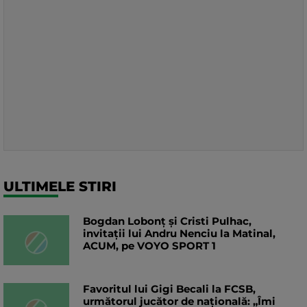
ULTIMELE STIRI
Bogdan Lobonț și Cristi Pulhac,
invitații lui Andru Nenciu la Matinal,
ACUM, pe VOYO SPORT 1
Favoritul lui Gigi Becali la FCSB,
următorul jucător de națională: „Îmi