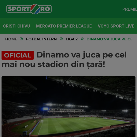
PREMI
CRISTI CHIVU
MERCATO PREMIER LEAGUE
VOYO SPORT LIVE
HOME
FOTBAL INTERN
LIGA 2
DINAMO VA JUCA PE CEL 
Dinamo va juca pe cel
OFICIAL
mai nou stadion din țară!