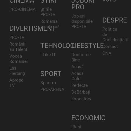
CINEMA
STIRI
JOBURI
PRO
PRO•CINEMA
Știrile
PRO•TV
Job-uri
DESPRE
România,
disponibile
te iubesc!
PRO•TV
DIVERTISMENT
Politica
de
PRO•TV
Confidențialita
Românii
TEHNOLOGIE
LIFESTYLE
Contact
au Talent
CNA
I Like IT
Doctor de
Vocea
Bine
României
Acasă
Las
SPORT
Fierbinți
Acasă
Gold
Apropo
Sport.ro
TV
Perfecte
PRO•ARENA
DeBărbați
Foodstory
ECONOMIC
iBani