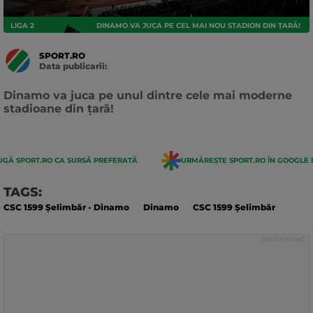
LIGA 2
DINAMO VA JUCA PE CEL MAI NOU STADION DIN ȚARĂ!
SPORT.RO
Data publicarii:
Data
actualizarii:
Dinamo va juca pe unul dintre cele mai moderne
stadioane din țară!
GĂ SPORT.RO CA SURSĂ PREFERATĂ
URMĂREȘTE SPORT.RO ÎN GOOGLE 
TAGS:
CSC 1599 Șelimbăr - Dinamo
Dinamo
CSC 1599 Șelimbăr