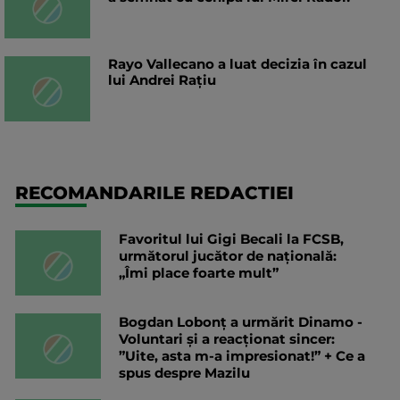
Rayo Vallecano a luat decizia în cazul
lui Andrei Rațiu
RECOMANDARILE REDACTIEI
Favoritul lui Gigi Becali la FCSB,
următorul jucător de națională:
„Îmi place foarte mult”
Bogdan Lobonț a urmărit Dinamo -
Voluntari și a reacționat sincer:
”Uite, asta m-a impresionat!” + Ce a
spus despre Mazilu