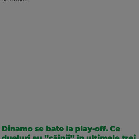
Dinamo se bate la play-off. Ce
dueluri au ”câinii” în ultimele trei