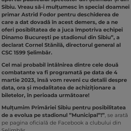
Sibiu. Vreau să-i mulțumesc în special doamnei
primar Astrid Fodor pentru deschiderea de
care a dat dovadă în acest demers, de a ne
oferi posiblitatea de a juca împotriva echipei
Dinamo București pe stadionul din Sibiu”, a
declarat Cornel Stănilă, directorul general al
CSC 1599 Șelimbăr.
Cel mai probabil întâlnirea dintre cele două
combatante va fi programată pe data de 4
martie 2023, însă vom reveni cu detalii despre
data, ora și modalitatea de achiziționare a
biletelor, în perioada următoare!
Mulțumim Primăriei Sibiu pentru posibilitatea
de a evolua pe stadionul ”Municipal”!”
, se arată
pe pagina oficială de Facebook a clubului din
Șelimbăr.