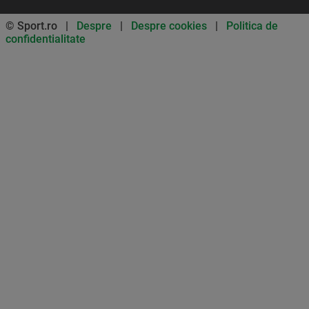
© Sport.ro |
Despre
|
Despre cookies
|
Politica de
confidentialitate
Don’t miss out on our news and
updates! Enable push
notifications
SUBSCRIBE
NOT NOW
UNSUBSCRIBE