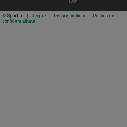
iBani
© Sport.ro |
Despre
|
Despre cookies
|
Politica de
confidentialitate
Don’t miss out on our news and
updates! Enable push
notifications
SUBSCRIBE
NOT NOW
UNSUBSCRIBE