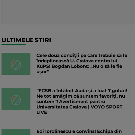
ULTIMELE STIRI
Cele două condiții pe care trebuie să le
îndeplinească U. Craiova contra lui
KuPS! Bogdan Lobonț: „Nu o să le fie
ușor”
”FCSB a întâlnit Auda și a luat 7 goluri!
Ne tot amăgim că suntem favoriți, nu
suntem”! Avertisment pentru
Universitatea Craiova | VOYO SPORT
LIVE
Edi Iordănescu e convins! Echipa din