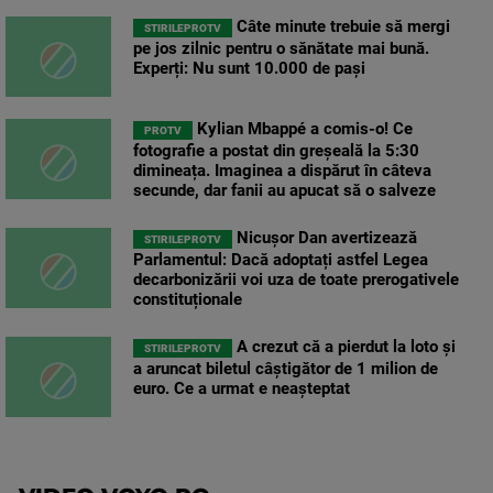
Câte minute trebuie să mergi
STIRILEPROTV
pe jos zilnic pentru o sănătate mai bună.
Experți: Nu sunt 10.000 de pași
Kylian Mbappé a comis-o! Ce
PROTV
fotografie a postat din greșeală la 5:30
dimineața. Imaginea a dispărut în câteva
secunde, dar fanii au apucat să o salveze
Nicușor Dan avertizează
STIRILEPROTV
Parlamentul: Dacă adoptați astfel Legea
decarbonizării voi uza de toate prerogativele
constituționale
A crezut că a pierdut la loto și
STIRILEPROTV
a aruncat biletul câștigător de 1 milion de
euro. Ce a urmat e neașteptat