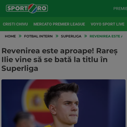
PREMI
CRISTI CHIVU
MERCATO PREMIER LEAGUE
VOYO SPORT LIVE
HOME
FOTBAL INTERN
SUPERLIGA
REVENIREA ESTE APRO
Revenirea este aproape! Rareș
Ilie vine să se bată la titlu în
Superliga