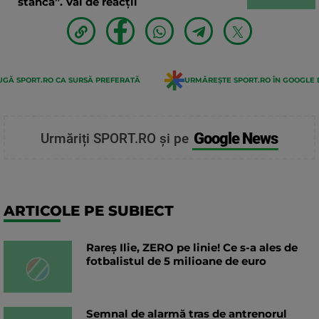
stâncă”. Val de reacții
GĂ SPORT.RO CA SURSĂ PREFERATĂ
URMĂREȘTE SPORT.RO ÎN GOOGLE 
Google News
Urmăriți SPORT.RO și pe
ARTICOLE PE SUBIECT
Rareș Ilie, ZERO pe linie! Ce s-a ales de
fotbalistul de 5 milioane de euro
Semnal de alarmă tras de antrenorul