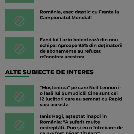
România, eșec drastic cu Franța la
Campionatul Mondial!
Fanii lui Lazio boicotează din nou
echipa! Aproape 95% din deținătorii
de abonamente au refuzat
reînnoirea acestora
ALTE SUBIECTE DE INTERES
"Moștenirea" pe care Neil Lennon i-
o lasă lui Șumudică! Cine sunt cei
12 jucători care au semnat cu Rapid
vara aceasta
Ianis Hagi, așteptat înapoi în
România: "A suferit multe
nedreptăți. Pun și eu o întrebare: de
ce n-a fost băgat titular?"