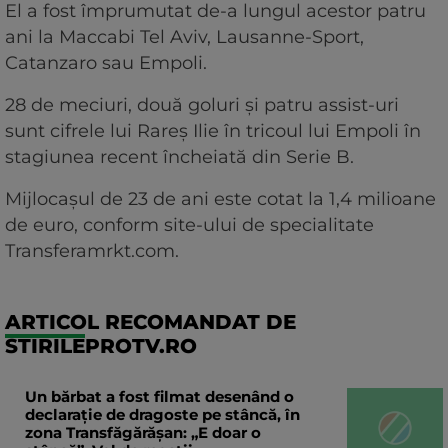
El a fost împrumutat de-a lungul acestor patru
ani la Maccabi Tel Aviv, Lausanne-Sport,
Catanzaro sau Empoli.
28 de meciuri, două goluri și patru assist-uri
sunt cifrele lui Rareș Ilie în tricoul lui Empoli în
stagiunea recent încheiată din Serie B.
Mijlocașul de 23 de ani este cotat la 1,4 milioane
de euro, conform site-ului de specialitate
Transferamrkt.com.
ARTICOL RECOMANDAT DE
STIRILEPROTV.RO
Un bărbat a fost filmat desenând o
declaraţie de dragoste pe stâncă, în
zona Transfăgărăşan: „E doar o