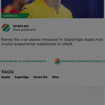
SUPERLIGA
SPORT.RO
Data publicarii:
Data
actualizarii:
Rareș Ilie s-ar putea întoarce în Superliga după mai
multe experiențe neplăcute în afară.
GĂ SPORT.RO CA SURSĂ PREFERATĂ
URMĂREȘTE SPORT.RO ÎN GOOGLE 
TAGS:
Rapid
Superliga
Rares Ilie
Nice