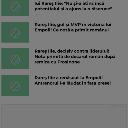
lui Rareș Ilie: "Nu și-a atins încă
potențialul și a ajuns la o răscruce"
Rareș Ilie, gol și MVP în victoria lui
Empoli! Ce notă a primit românul
Rareș Ilie, decisiv contra liderului!
Nota primită de decarul român după
remiza cu Frosinone
Rareș Ilie a renăscut la Empoli!
Antrenorul l-a lăudat în fața presei