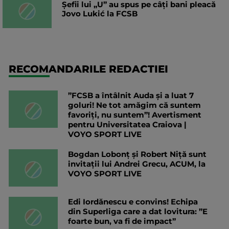
Șefii lui „U” au spus pe câți bani pleacă
Jovo Lukić la FCSB
RECOMANDARILE REDACTIEI
”FCSB a întâlnit Auda și a luat 7
goluri! Ne tot amăgim că suntem
favoriți, nu suntem”! Avertisment
pentru Universitatea Craiova |
VOYO SPORT LIVE
Bogdan Lobonț și Robert Niță sunt
invitații lui Andrei Grecu, ACUM, la
VOYO SPORT LIVE
Edi Iordănescu e convins! Echipa
din Superliga care a dat lovitura: ”E
foarte bun, va fi de impact”