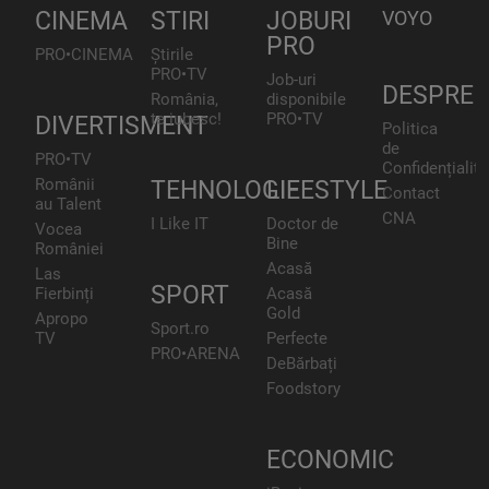
CINEMA
STIRI
JOBURI
VOYO
PRO
PRO•CINEMA
Știrile
PRO•TV
Job-uri
DESPRE
România,
disponibile
te iubesc!
PRO•TV
DIVERTISMENT
Politica
de
PRO•TV
Confidențialita
Românii
TEHNOLOGIE
LIFESTYLE
Contact
au Talent
CNA
I Like IT
Doctor de
Vocea
Bine
României
Acasă
Las
SPORT
Fierbinți
Acasă
Gold
Apropo
Sport.ro
TV
Perfecte
PRO•ARENA
DeBărbați
Foodstory
ECONOMIC