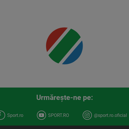
detalii
00:00
Urmăreşte-ne pe:
Sport.ro
SPORT.RO
@sport.ro.oficial