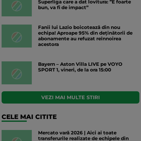
Superliga care a dat lovitura: ”E foarte
bun, va fi de impact”
Fanii lui Lazio boicotează din nou
echipa! Aproape 95% din deținătorii de
abonamente au refuzat reînnoirea
acestora
Bayern – Aston Villa LIVE pe VOYO
SPORT 1, vineri, de la ora 15:00
VEZI MAI MULTE STIRI
CELE MAI CITITE
Mercato vară 2026 | Aici ai toate
transferurile realizate de echipele din