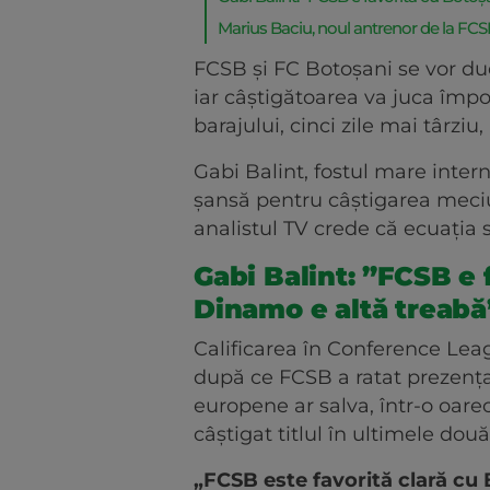
Marius Baciu, noul antrenor de la FCSB
FCSB și FC Botoșani se vor du
iar câștigătoarea va juca împo
barajului, cinci zile mai târziu
Gabi Balint, fostul mare inter
șansă pentru câștigarea meciu
analistul TV crede că ecuația 
Gabi Balint: ”FCSB e 
Dinamo e altă treabă
Calificarea în Conference Leag
după ce FCSB a ratat prezența 
europene ar salva, într-o oar
câștigat titlul în ultimele dou
„FCSB este favorită clară cu 