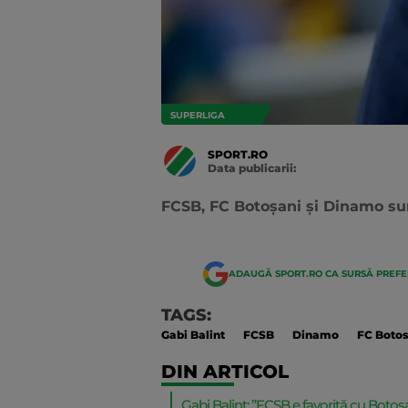
SUPERLIGA
SPORT.RO
Data publicarii:
Data
actualizarii:
FCSB, FC Botoșani și Dinamo sun
ADAUGĂ SPORT.RO CA SURSĂ PREF
TAGS:
Gabi Balint
FCSB
Dinamo
FC Botos
DIN ARTICOL
Gabi Balint: ”FCSB e favorită cu Botoș