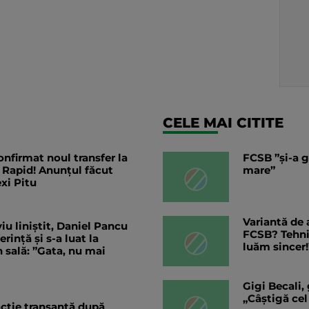
CELE MAI CITITE
nfirmat noul transfer la
FCSB ”și-a g
 Rapid! Anunțul făcut
mare”
exi Pitu
Variantă de 
iu liniștit, Daniel Pancu
FCSB? Tehnic
ință și s-a luat la
luăm sincer!
 sală: ”Gata, nu mai
Gigi Becali,
„Câștigă cel
eacție tranșantă după