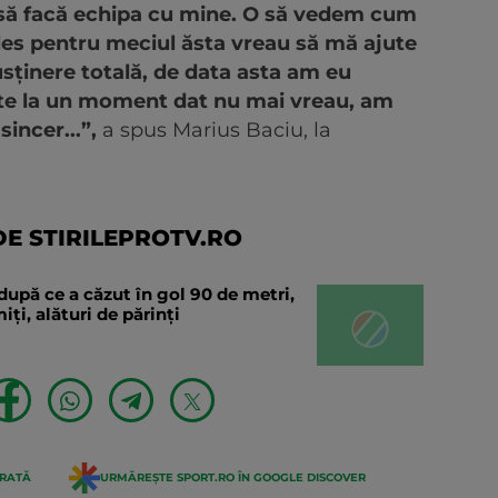
o să facă echipa cu mine. O să vedem cum
 ales pentru meciul ăsta vreau să mă ajute
sținere totală, de data asta am eu
ate la un moment dat nu mai vreau, am
sincer...”,
a spus Marius Baciu, la
E STIRILEPROTV.RO
după ce a căzut în gol 90 de metri,
ți, alături de părinți
ERATĂ
URMĂREȘTE SPORT.RO ÎN GOOGLE DISCOVER