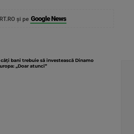
Google News
RT.RO și pe
 câți bani trebuie să investească Dinamo
Europa: „Doar atunci”