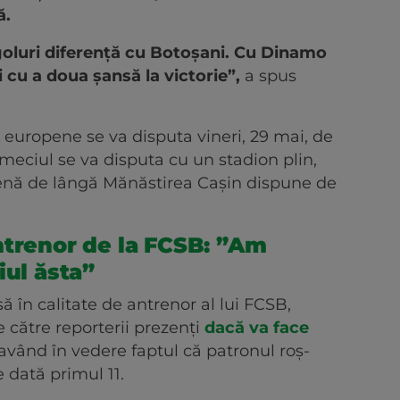
ă.
 goluri diferență cu Botoșani. Cu Dinamo
i cu a doua șansă la victorie”,
a spus
 europene se va disputa vineri, 29 mai, de
 meciul se va disputa cu un stadion plin,
enă de lângă Mănăstirea Cașin dispune de
ntrenor de la FCSB: ”Am
iul ăsta”
ă în calitate de antrenor al lui FCSB,
e către reporterii prezenți
dacă va face
 având în vedere faptul că patronul roș-
e dată primul 11.