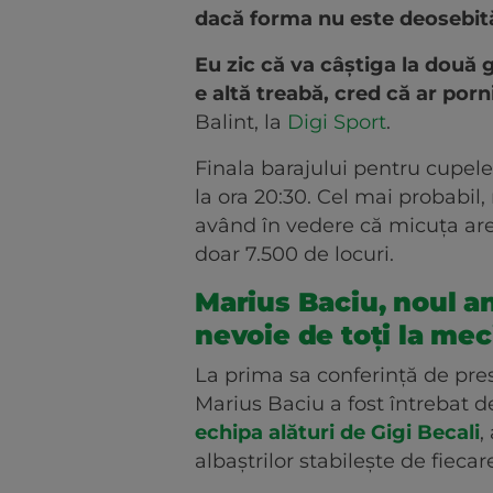
dacă forma nu este deosebit
Eu zic că va câștiga la două
e altă treabă, cred că ar porn
Balint, la
Digi Sport
.
Finala barajului pentru cupele
la ora 20:30. Cel mai probabil,
având în vedere că micuța ar
doar 7.500 de locuri.
Marius Baciu, noul a
nevoie de toți la mec
La prima sa conferință de pres
Marius Baciu a fost întrebat d
echipa alături de Gigi Becali
,
albaștrilor stabilește de fiecar