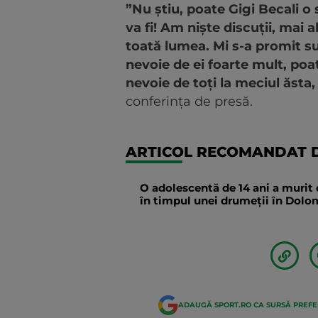
”Nu știu, poate Gigi Becali 
va fi! Am niște discuții, mai
toată lumea. Mi s-a promit su
nevoie de ei foarte mult, po
nevoie de toți la meciul ăsta, 
conferința de presă.
ARTICOL RECOMANDAT D
O adolescentă de 14 ani a murit 
în timpul unei drumeții în Dolomi
ADAUGĂ SPORT.RO CA SURSĂ PREF