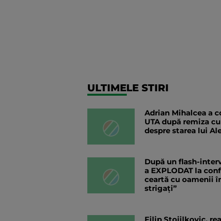
ULTIMELE STIRI
Adrian Mihalcea a co
UTA după remiza cu
despre starea lui Al
După un flash-interv
a EXPLODAT la confer
ceartă cu oamenii în
strigați”
Filip Stojilkovic, r