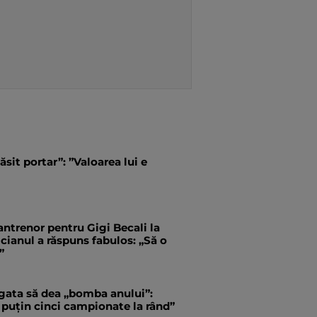
ăsit portar”: ”Valoarea lui e
antrenor pentru Gigi Becali la
ianul a răspuns fabulos: „Să o
”
 gata să dea „bomba anului”:
 puțin cinci campionate la rând”