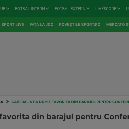
GUE
FOTBAL INTERN
FOTBAL EXTERN
LIVESCORE
U
 SPORT LIVE
FAȚA LA JOC
POVEȘTILE SPORT.RO
MERCATO S
GA
GABI BALINT A NUMIT FAVORITA DIN BARAJUL PENTRU CONFERE
 favorita din barajul pentru Conf