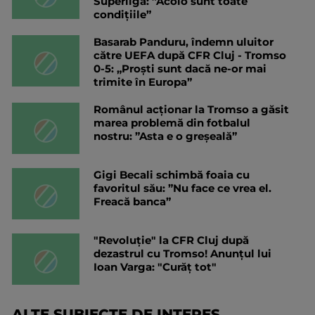
Superliga: ”Acolo sunt toate
condițiile”
Basarab Panduru, îndemn uluitor
către UEFA după CFR Cluj - Tromso
0-5: „Proști sunt dacă ne-or mai
trimite în Europa”
Românul acționar la Tromso a găsit
marea problemă din fotbalul
nostru: ”Asta e o greșeală”
Gigi Becali schimbă foaia cu
favoritul său: ”Nu face ce vrea el.
Freacă banca”
"Revoluție" la CFR Cluj după
dezastrul cu Tromso! Anunțul lui
Ioan Varga: "Curăț tot"
ALTE SUBIECTE DE INTERES