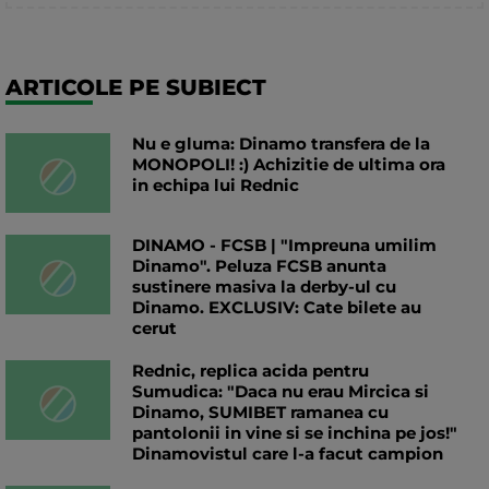
ARTICOLE PE SUBIECT
Nu e gluma: Dinamo transfera de la
MONOPOLI! :) Achizitie de ultima ora
in echipa lui Rednic
DINAMO - FCSB | "Impreuna umilim
Dinamo". Peluza FCSB anunta
sustinere masiva la derby-ul cu
Dinamo. EXCLUSIV: Cate bilete au
cerut
Rednic, replica acida pentru
Sumudica: "Daca nu erau Mircica si
Dinamo, SUMIBET ramanea cu
pantolonii in vine si se inchina pe jos!"
Dinamovistul care l-a facut campion