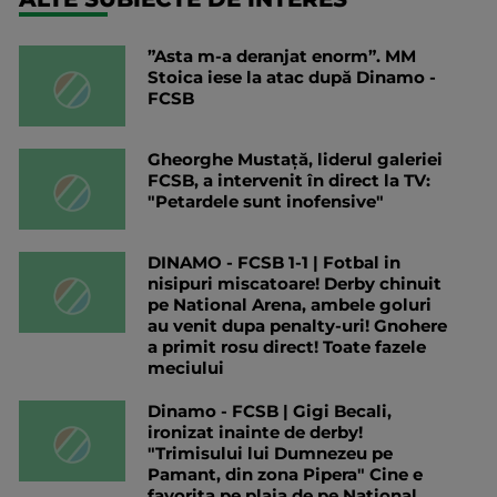
”Asta m-a deranjat enorm”. MM
Stoica iese la atac după Dinamo -
FCSB
Gheorghe Mustață, liderul galeriei
FCSB, a intervenit în direct la TV:
"Petardele sunt inofensive"
DINAMO - FCSB 1-1 | Fotbal in
nisipuri miscatoare! Derby chinuit
pe National Arena, ambele goluri
au venit dupa penalty-uri! Gnohere
a primit rosu direct! Toate fazele
meciului
Dinamo - FCSB | Gigi Becali,
ironizat inainte de derby!
"Trimisului lui Dumnezeu pe
Pamant, din zona Pipera" Cine e
favorita pe plaja de pe National