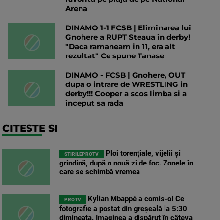
Arena
DINAMO 1-1 FCSB | Eliminarea lui
Gnohere a RUPT Steaua in derby!
"Daca ramaneam in 11, era alt
rezultat" Ce spune Tanase
DINAMO - FCSB | Gnohere, OUT
dupa o intrare de WRESTLING in
derby!!! Cooper a scos limba si a
inceput sa rada
CITESTE SI
Ploi torențiale, vijelii și
STIRILEPROTV
grindină, după o nouă zi de foc. Zonele în
care se schimbă vremea
Kylian Mbappé a comis-o! Ce
PROTV
fotografie a postat din greșeală la 5:30
dimineața. Imaginea a dispărut în câteva