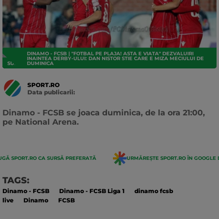
DINAMO - FCSB | "FOTBAL PE PLAJA! ASTA E VIATA" DEZVALUIRI
INAINTEA DERBY-ULUI: DAN NISTOR STIE CARE E MIZA MECIULUI DE
SUPERLIGA
DUMINICA
SPORT.RO
Data publicarii:
Data
actualizarii:
Dinamo - FCSB se joaca duminica, de la ora 21:00,
pe National Arena.
GĂ SPORT.RO CA SURSĂ PREFERATĂ
URMĂREȘTE SPORT.RO ÎN GOOGLE 
TAGS:
Dinamo - FCSB
Dinamo - FCSB Liga 1
dinamo fcsb
live
Dinamo
FCSB