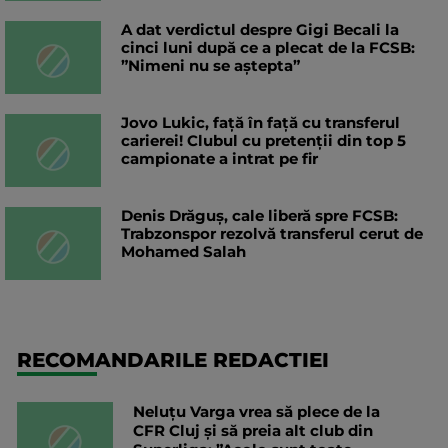
A dat verdictul despre Gigi Becali la
cinci luni după ce a plecat de la FCSB:
”Nimeni nu se aștepta”
Jovo Lukic, față în față cu transferul
carierei! Clubul cu pretenții din top 5
campionate a intrat pe fir
Denis Drăguș, cale liberă spre FCSB:
Trabzonspor rezolvă transferul cerut de
Mohamed Salah
RECOMANDARILE REDACTIEI
Neluțu Varga vrea să plece de la
CFR Cluj și să preia alt club din