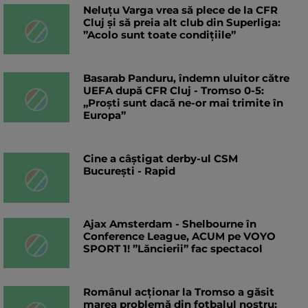
Neluțu Varga vrea să plece de la CFR
Cluj și să preia alt club din Superliga:
”Acolo sunt toate condițiile”
Basarab Panduru, îndemn uluitor către
UEFA după CFR Cluj - Tromso 0-5:
„Proști sunt dacă ne-or mai trimite în
Europa”
Cine a câștigat derby-ul CSM
București - Rapid
Ajax Amsterdam - Shelbourne în
Conference League, ACUM pe VOYO
SPORT 1! ”Lăncierii” fac spectacol
Românul acționar la Tromso a găsit
marea problemă din fotbalul nostru: