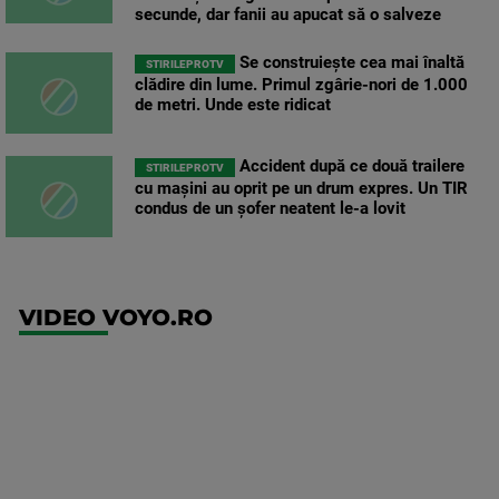
secunde, dar fanii au apucat să o salveze
Se construiește cea mai înaltă
STIRILEPROTV
clădire din lume. Primul zgârie-nori de 1.000
de metri. Unde este ridicat
Accident după ce două trailere
STIRILEPROTV
cu mașini au oprit pe un drum expres. Un TIR
condus de un șofer neatent le-a lovit
VIDEO VOYO.RO
UEFA
Europa
Conference
League