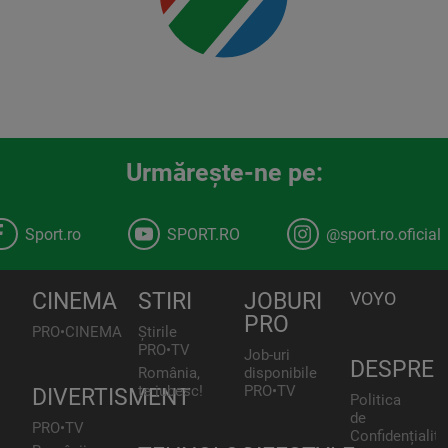
Urmăreşte-ne pe:
Sport.ro
SPORT.RO
@sport.ro.oficial
CINEMA
STIRI
JOBURI
VOYO
PRO
PRO•CINEMA
Știrile
PRO•TV
Job-uri
DESPRE
România,
disponibile
te iubesc!
PRO•TV
DIVERTISMENT
Politica
de
PRO•TV
Confidențialita