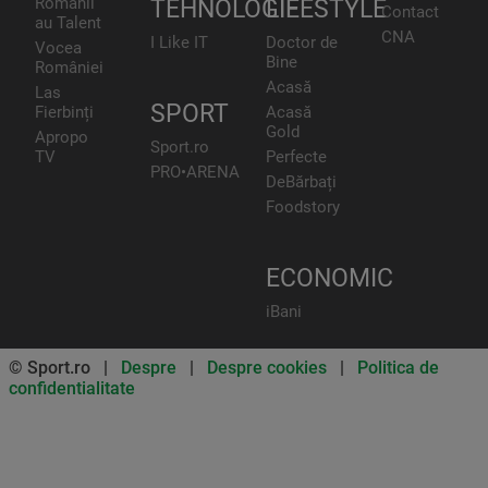
Românii
TEHNOLOGIE
LIFESTYLE
Contact
au Talent
CNA
I Like IT
Doctor de
Vocea
Bine
României
Acasă
Las
SPORT
Fierbinți
Acasă
Gold
Apropo
Sport.ro
TV
Perfecte
PRO•ARENA
DeBărbați
Foodstory
ECONOMIC
iBani
© Sport.ro |
Despre
|
Despre cookies
|
Politica de
confidentialitate
Don’t miss out on our news and
updates! Enable push
notifications