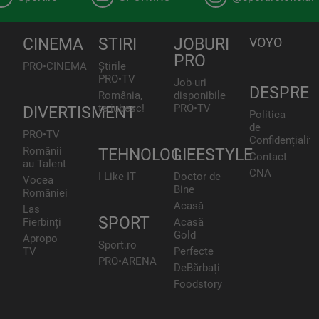
CINEMA
STIRI
JOBURI
VOYO
PRO
PRO•CINEMA
Știrile
PRO•TV
Job-uri
DESPRE
România,
disponibile
te iubesc!
PRO•TV
DIVERTISMENT
Politica
de
PRO•TV
Confidențialita
Românii
TEHNOLOGIE
LIFESTYLE
Contact
au Talent
CNA
I Like IT
Doctor de
Vocea
Bine
României
Acasă
Las
SPORT
Fierbinți
Acasă
Gold
Apropo
Sport.ro
TV
Perfecte
PRO•ARENA
DeBărbați
Foodstory