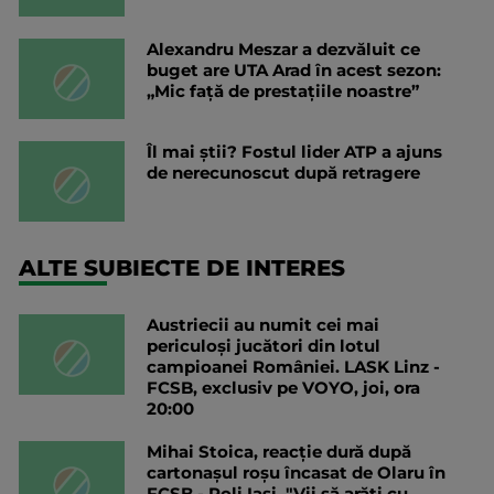
Alexandru Meszar a dezvăluit ce
buget are UTA Arad în acest sezon:
„Mic față de prestațiile noastre”
Îl mai știi? Fostul lider ATP a ajuns
de nerecunoscut după retragere
ALTE SUBIECTE DE INTERES
Austriecii au numit cei mai
periculoși jucători din lotul
campioanei României. LASK Linz -
FCSB, exclusiv pe VOYO, joi, ora
20:00
Mihai Stoica, reacție dură după
cartonașul roșu încasat de Olaru în
FCSB - Poli Iași. "Vii să arăți cu