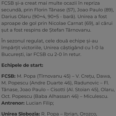
FCSB şi-a creat mai multe ocazii în repriza
secundă, prin Florin Tănase (57), Joao Paulo (89),
Darius Olaru (90+4, 90+5 - bară). Unirea a fost
aproape de gol prin Nicolae Carnat (69), al cărui
şut a fost respins de Ştefan Târnovanu.
În sezonul regulat, cele două echipe şi-au
împărţit victoriile, Unirea câştigând cu 1-0 la
Bucureşti, iar FCSB cu 2-0 în retur.
Echipele de start:
FCSB:
M. Popa (Tîrnovanu 45) – V. Creţu, Dawa,
M. Popescu (Andre Duarte 46), Radunovic – Fl.
Tănase, Joao Paulo – Cisotti (Al. Stoian 45), Olaru,
Oct. Popescu (Baba Alhassan 46) – Miculescu.
Antrenor:
Lucian Filip;
Unirea Slobozia:
R. Popa – Ibrian, Orozco,