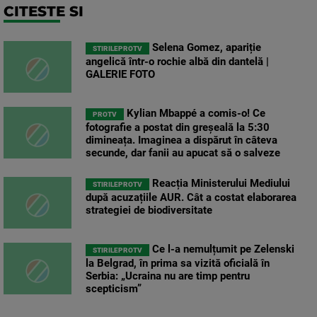
CITESTE SI
Selena Gomez, apariție
STIRILEPROTV
angelică într-o rochie albă din dantelă |
GALERIE FOTO
Kylian Mbappé a comis-o! Ce
PROTV
fotografie a postat din greșeală la 5:30
dimineața. Imaginea a dispărut în câteva
secunde, dar fanii au apucat să o salveze
Reacția Ministerului Mediului
STIRILEPROTV
după acuzațiile AUR. Cât a costat elaborarea
strategiei de biodiversitate
Ce l-a nemulțumit pe Zelenski
STIRILEPROTV
la Belgrad, în prima sa vizită oficială în
Serbia: „Ucraina nu are timp pentru
scepticism”