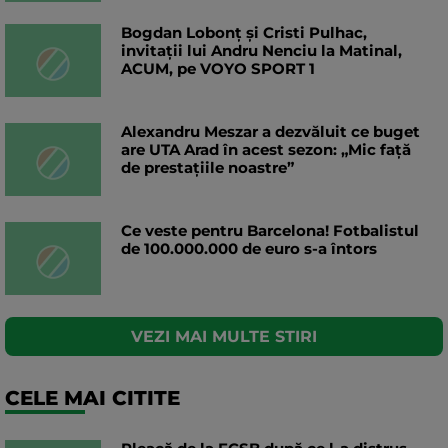
Bogdan Lobonț și Cristi Pulhac,
invitații lui Andru Nenciu la Matinal,
ACUM, pe VOYO SPORT 1
Alexandru Meszar a dezvăluit ce buget
are UTA Arad în acest sezon: „Mic față
de prestațiile noastre”
Ce veste pentru Barcelona! Fotbalistul
de 100.000.000 de euro s-a întors
VEZI MAI MULTE STIRI
CELE MAI CITITE