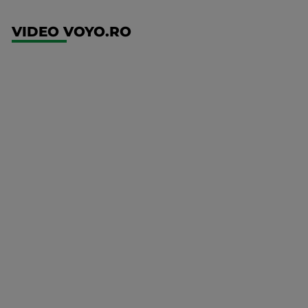
VIDEO VOYO.RO
UFC
(RO)
UFC
Fight
Night:
Gamrot
vs
Salkilld
Mai multe
UFC
detalii