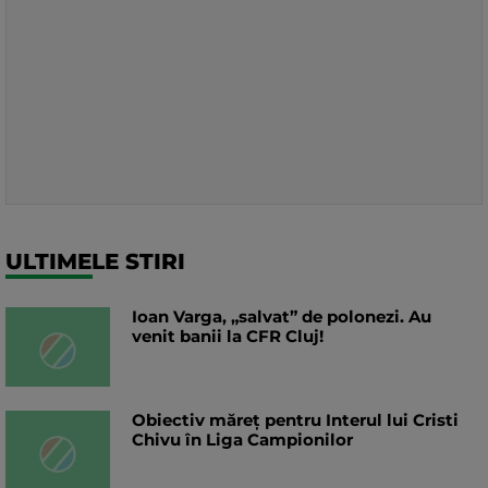
ULTIMELE STIRI
Ioan Varga, „salvat” de polonezi. Au
venit banii la CFR Cluj!
Obiectiv măreț pentru Interul lui Cristi
Chivu în Liga Campionilor