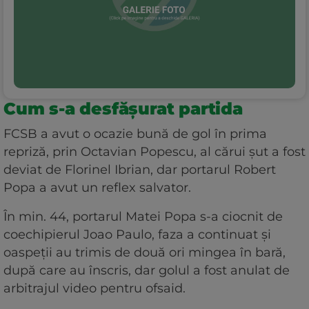
Cum s-a desfășurat partida
FCSB a avut o ocazie bună de gol în prima
repriză, prin Octavian Popescu, al cărui şut a fost
deviat de Florinel Ibrian, dar portarul Robert
Popa a avut un reflex salvator.
În min. 44, portarul Matei Popa s-a ciocnit de
coechipierul Joao Paulo, faza a continuat şi
oaspeţii au trimis de două ori mingea în bară,
după care au înscris, dar golul a fost anulat de
arbitrajul video pentru ofsaid.