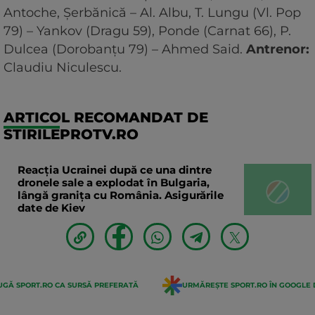
Antoche, Şerbănică – Al. Albu, T. Lungu (Vl. Pop
79) – Yankov (Dragu 59), Ponde (Carnat 66), P.
Dulcea (Dorobanţu 79) – Ahmed Said.
Antrenor:
Claudiu Niculescu.
ARTICOL RECOMANDAT DE
STIRILEPROTV.RO
Reacția Ucrainei după ce una dintre
dronele sale a explodat în Bulgaria,
lângă granița cu România. Asigurările
date de Kiev
GĂ SPORT.RO CA SURSĂ PREFERATĂ
URMĂREȘTE SPORT.RO ÎN GOOGLE 