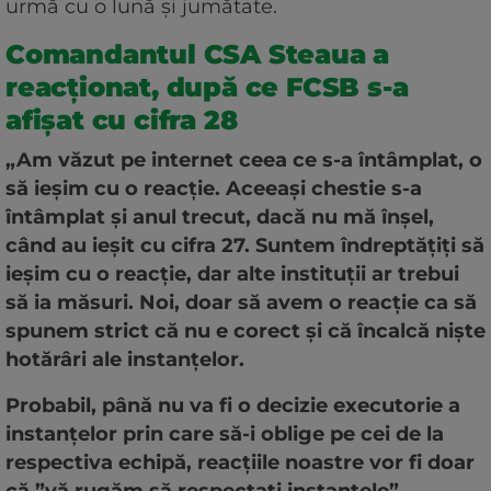
urmă cu o lună și jumătate.
Comandantul CSA Steaua a
reacționat, după ce FCSB s-a
afișat cu cifra 28
„Am văzut pe internet ceea ce s-a întâmplat, o
să ieșim cu o reacție. Aceeași chestie s-a
întâmplat și anul trecut, dacă nu mă înșel,
când au ieșit cu cifra 27. Suntem îndreptățiți să
ieșim cu o reacție, dar alte instituții ar trebui
să ia măsuri. Noi, doar să avem o reacție ca să
spunem strict că nu e corect și că încalcă niște
hotărâri ale instanțelor.
Probabil, până nu va fi o decizie executorie a
instanțelor prin care să-i oblige pe cei de la
respectiva echipă, reacțiile noastre vor fi doar