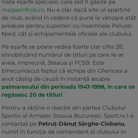
niște eșarfe speciale, care pot fi găsite pe
magazinfcsb.ro
. Nu e clar dacă site-ul aparține
de club, având în vedere că pune la vânzare atât
produse pentru suporteri cu însemnele Peluzei
Nord, cât și echipamentele oficiale ale clubului.
Pe eșarfe se poate vedea foarte clar cifra 28,
simobilizând numărul de titluri pe care le-ar
avea, împreună, Steaua și FCSB. Este
binecunoscut faptul că echipa din Ghencea a
avut câștig de cauză în instanță asupra
palmaresului din perioada 1947-1998, în care se
regăsesc 20 de titluri
.
Pentru a obține o reacție din partea Clubului
Sportiv al Armatei Steaua București,
Sport.ro
l-a
contactat pe
Petruț-Dănuț Sârghe-Ciobanu
,
numit în funcția de comandant al clubului în