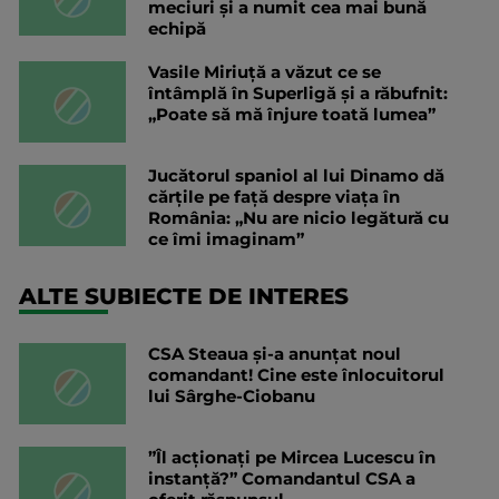
meciuri și a numit cea mai bună
echipă
Vasile Miriuță a văzut ce se
întâmplă în Superligă și a răbufnit:
„Poate să mă înjure toată lumea”
Jucătorul spaniol al lui Dinamo dă
cărțile pe față despre viața în
România: „Nu are nicio legătură cu
ce îmi imaginam”
ALTE SUBIECTE DE INTERES
CSA Steaua și-a anunțat noul
comandant! Cine este înlocuitorul
lui Sârghe-Ciobanu
”Îl acționați pe Mircea Lucescu în
instanță?” Comandantul CSA a