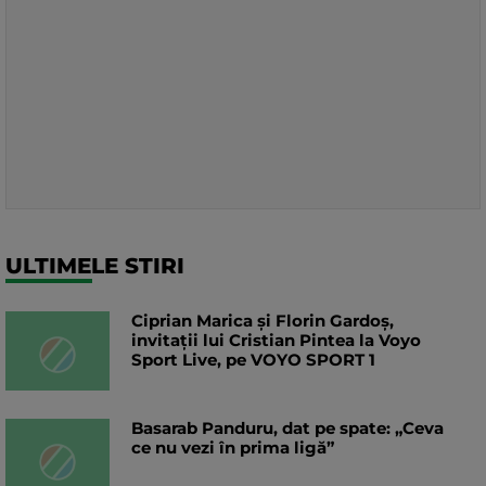
ULTIMELE STIRI
Ciprian Marica și Florin Gardoș,
invitații lui Cristian Pintea la Voyo
Sport Live, pe VOYO SPORT 1
Basarab Panduru, dat pe spate: „Ceva
ce nu vezi în prima ligă”