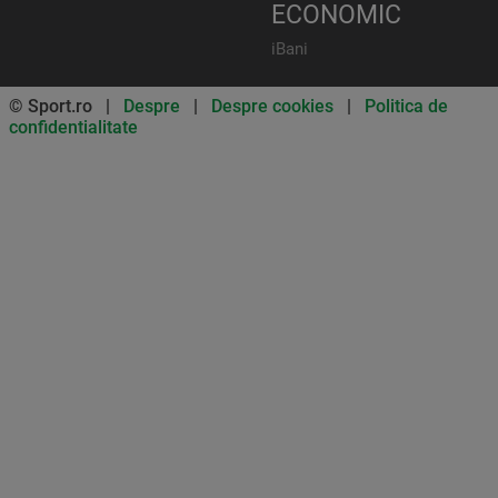
ECONOMIC
iBani
© Sport.ro |
Despre
|
Despre cookies
|
Politica de
confidentialitate
Don’t miss out on our news and
updates! Enable push
notifications
SUBSCRIBE
NOT NOW
UNSUBSCRIBE