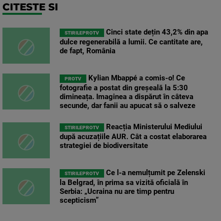
CITESTE SI
Cinci state dețin 43,2% din apa
STIRILEPROTV
dulce regenerabilă a lumii. Ce cantitate are,
de fapt, România
Kylian Mbappé a comis-o! Ce
PROTV
fotografie a postat din greșeală la 5:30
dimineața. Imaginea a dispărut în câteva
secunde, dar fanii au apucat să o salveze
Reacția Ministerului Mediului
STIRILEPROTV
după acuzațiile AUR. Cât a costat elaborarea
strategiei de biodiversitate
Ce l-a nemulțumit pe Zelenski
STIRILEPROTV
la Belgrad, în prima sa vizită oficială în
Serbia: „Ucraina nu are timp pentru
scepticism”