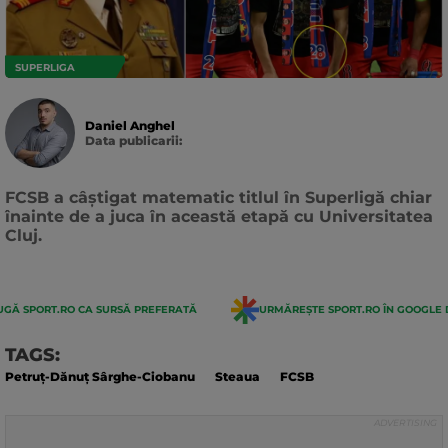
SUPERLIGA
Daniel Anghel
Data publicarii:
Data
actualizarii:
FCSB a câștigat matematic titlul în Superligă chiar
înainte de a juca în această etapă cu Universitatea
Cluj.
GĂ SPORT.RO CA SURSĂ PREFERATĂ
URMĂREȘTE SPORT.RO ÎN GOOGLE 
TAGS:
Petruț-Dănuț Sârghe-Ciobanu
Steaua
FCSB