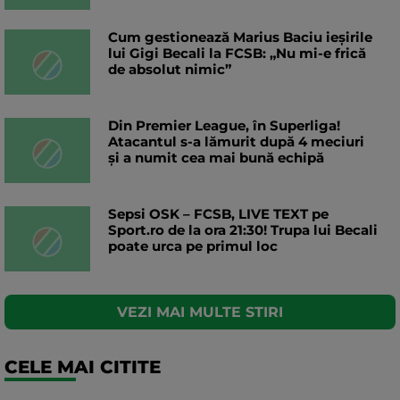
Cum gestionează Marius Baciu ieșirile
lui Gigi Becali la FCSB: „Nu mi-e frică
de absolut nimic”
Din Premier League, în Superliga!
Atacantul s-a lămurit după 4 meciuri
și a numit cea mai bună echipă
Sepsi OSK – FCSB, LIVE TEXT pe
Sport.ro de la ora 21:30! Trupa lui Becali
poate urca pe primul loc
VEZI MAI MULTE STIRI
CELE MAI CITITE