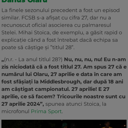
La finele sezonului precedent a fost un episod
similar. FCSB s-a afișat cu cifra 27, dar nu a
recunoscut oficial asocierea cu palmaresul
Stelei. Mihai Stoica, de exemplu, a găsit rapid o
explicație când a fost întrebat dacă echipa sa
poate să câștige și ”titlul 28”.
„
(n.r. - La anul titlul 28?)
Nu, nu, nu, nu! Eu n-am
zis niciodată că a fost titlul 27. Am spus 27 că e
numărul lui Olaru, 27 aprilie e data în care am
fost sfâșiați la Middlesbrough, dar după 18 ani
am câștigat campionatul. 27 aprilie! E 27
aprilie, ce să facem? Tricourile noastre sunt cu
27 aprilie 2024”,
spunea atunci Stoica, la
microfonul
Prima Sport
.