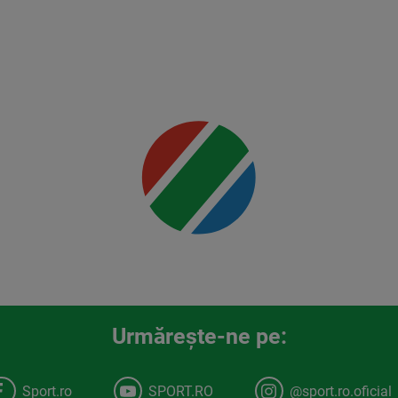
Rountree
Jr.
Mai multe
detalii
00:00
Urmăreşte-ne pe:
Sport.ro
SPORT.RO
@sport.ro.oficial