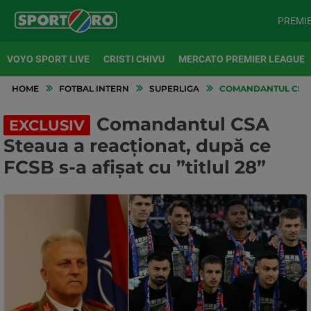
PREMI
VOYO SPORT LIVE
CRISTI CHIVU
MERCATO PREMIER LEAGUE
HOME
FOTBAL INTERN
SUPERLIGA
COMANDANTUL CSA ST
Comandantul CSA
EXCLUSIV
Steaua a reacționat, după ce
FCSB s-a afișat cu ”titlul 28”