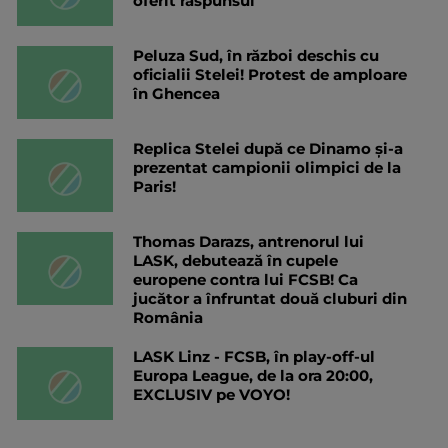
oferit răspunsul
Peluza Sud, în război deschis cu
oficialii Stelei! Protest de amploare
în Ghencea
Replica Stelei după ce Dinamo și-a
prezentat campionii olimpici de la
Paris!
Thomas Darazs, antrenorul lui
LASK, debutează în cupele
europene contra lui FCSB! Ca
jucător a înfruntat două cluburi din
România
LASK Linz - FCSB, în play-off-ul
Europa League, de la ora 20:00,
EXCLUSIV pe VOYO!