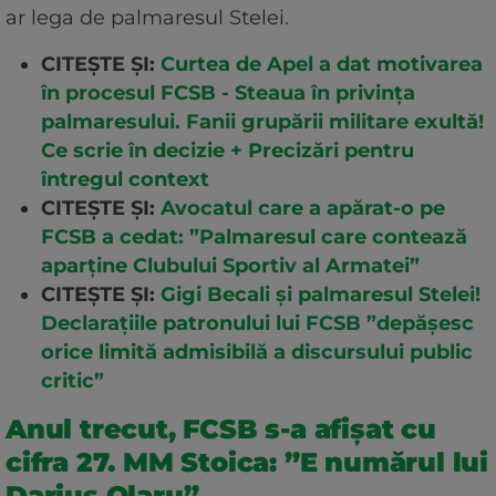
ar lega de palmaresul Stelei.
CITEȘTE ȘI:
Curtea de Apel a dat motivarea
în procesul FCSB - Steaua în privința
palmaresului. Fanii grupării militare exultă!
Ce scrie în decizie + Precizări pentru
întregul context
CITEȘTE ȘI:
Avocatul care a apărat-o pe
FCSB a cedat: ”Palmaresul care contează
aparține Clubului Sportiv al Armatei”
CITEȘTE ȘI:
Gigi Becali și palmaresul Stelei!
Declarațiile patronului lui FCSB ”depășesc
orice limită admisibilă a discursului public
critic”
Anul trecut, FCSB s-a afișat cu
cifra 27. MM Stoica: ”E numărul lui
Darius Olaru”