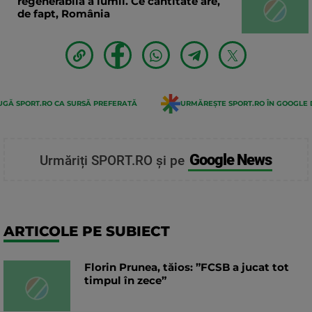
regenerabilă a lumii. Ce cantitate are,
de fapt, România
GĂ SPORT.RO CA SURSĂ PREFERATĂ
URMĂREȘTE SPORT.RO ÎN GOOGLE 
Google News
Urmăriți SPORT.RO și pe
ARTICOLE PE SUBIECT
Florin Prunea, tăios: ”FCSB a jucat tot
timpul în zece”