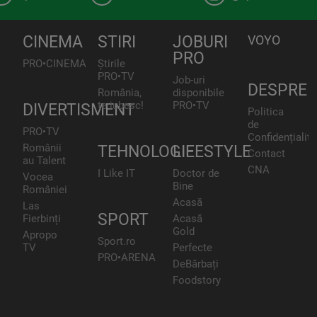
CINEMA
STIRI
JOBURI
VOYO
PRO
PRO•CINEMA
Știrile
PRO•TV
Job-uri
DESPRE
România,
disponibile
te iubesc!
PRO•TV
DIVERTISMENT
Politica
de
PRO•TV
Confidențialita
Românii
TEHNOLOGIE
LIFESTYLE
Contact
au Talent
CNA
I Like IT
Doctor de
Vocea
Bine
României
Acasă
Las
SPORT
Fierbinți
Acasă
Gold
Apropo
Sport.ro
TV
Perfecte
PRO•ARENA
DeBărbați
Foodstory