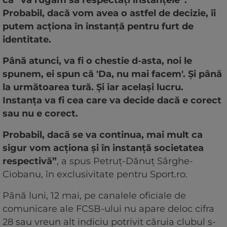
că ”vă rugăm să respectați instanțele”.
Probabil, dacă vom avea o astfel de decizie, îi
putem acționa în instanță pentru furt de
identitate.
Până atunci, va fi o chestie d-asta, noi le
spunem, ei spun că 'Da, nu mai facem'. Și până
la următoarea tură. Și iar același lucru.
Instanța va fi cea care va decide dacă e corect
sau nu e corect.
Probabil, dacă se va continua, mai mult ca
sigur vom acționa și în instanță societatea
respectivă”
, a spus Petruț-Dănuț Sârghe-
Ciobanu, în exclusivitate pentru Sport.ro.
Până luni, 12 mai, pe canalele oficiale de
comunicare ale FCSB-ului nu apare deloc cifra
28 sau vreun alt indiciu potrivit căruia clubul s-