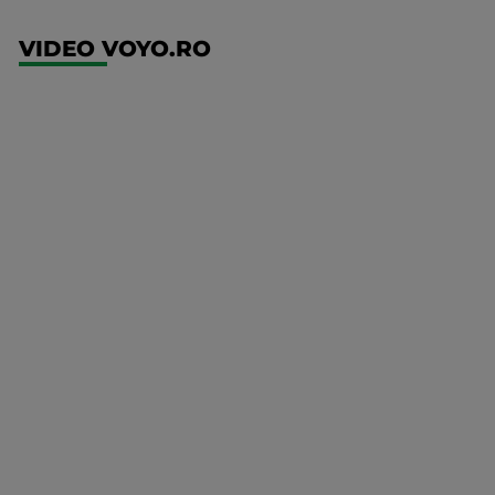
VIDEO VOYO.RO
UFC
(RO)
UFC
Fight
Night:
Gamrot
vs
Salkilld
Mai multe
UFC
detalii