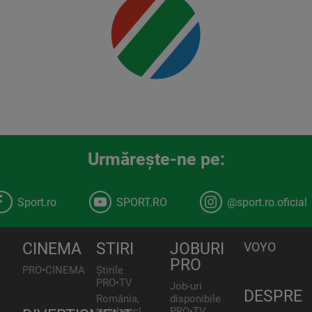
Urmăreşte-ne pe:
Sport.ro
SPORT.RO
@sport.ro.oficial
CINEMA
STIRI
JOBURI
VOYO
PRO
PRO•CINEMA
Știrile
PRO•TV
Job-uri
DESPRE
România,
disponibile
te iubesc!
PRO•TV