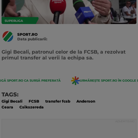
SUPERLIGA
SPORT.RO
Data publicarii:
Data
actualizarii:
Gigi Becali, patronul celor de la FCSB, a rezolvat
primul transfer al verii la echipa sa.
GĂ SPORT.RO CA SURSĂ PREFERATĂ
URMĂREȘTE SPORT.RO ÎN GOOGLE 
TAGS:
Gigi Becali
FCSB
transfer fcsb
Anderson
Ceara
Csikszereda