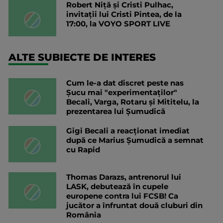
Robert Niță și Cristi Pulhac,
invitații lui Cristi Pintea, de la
17:00, la VOYO SPORT LIVE
ALTE SUBIECTE DE INTERES
Cum le-a dat discret peste nas
Șucu mai "experimentaților"
Becali, Varga, Rotaru și Mititelu, la
prezentarea lui Șumudică
Gigi Becali a reacționat imediat
după ce Marius Șumudică a semnat
cu Rapid
Thomas Darazs, antrenorul lui
LASK, debutează în cupele
europene contra lui FCSB! Ca
jucător a înfruntat două cluburi din
România