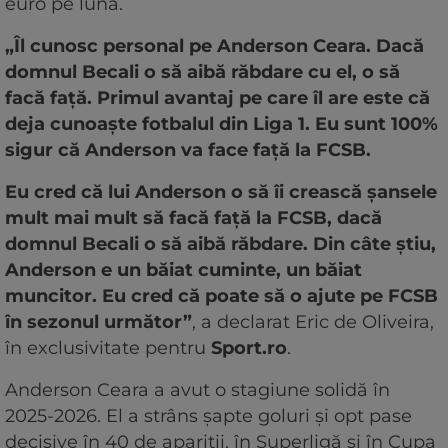
euro pe lună.
„Îl cunosc personal pe Anderson Ceara. Dacă
domnul Becali o să aibă răbdare cu el, o să
facă față. Primul avantaj pe care îl are este că
deja cunoaște fotbalul din Liga 1. Eu sunt 100%
sigur că Anderson va face față la FCSB.
Eu cred că lui Anderson o să îi crească șansele
mult mai mult să facă față la FCSB, dacă
domnul Becali o să aibă răbdare. Din câte știu,
Anderson e un băiat cuminte, un băiat
muncitor. Eu cred că poate să o ajute pe FCSB
în sezonul următor”
, a declarat Eric de Oliveira,
în exclusivitate pentru
Sport.ro
.
Anderson Ceara a avut o stagiune solidă în
2025-2026. El a strâns șapte goluri și opt pase
decisive în 40 de apariții, în Superligă și în Cupa