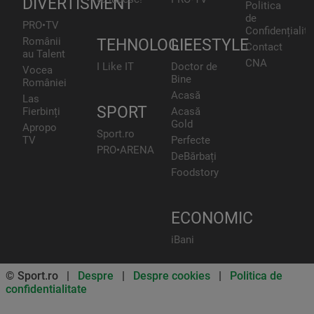
DIVERTISMENT
Politica
de
PRO•TV
Confidențialita
Românii
TEHNOLOGIE
LIFESTYLE
Contact
au Talent
CNA
I Like IT
Doctor de
Vocea
Bine
României
Acasă
Las
SPORT
Fierbinți
Acasă
Gold
Apropo
Sport.ro
TV
Perfecte
PRO•ARENA
DeBărbați
Foodstory
ECONOMIC
iBani
© Sport.ro |
Despre
|
Despre cookies
|
Politica de
confidentialitate