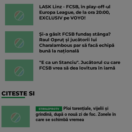
LASK Linz - FCSB, în play-off-ul
Europa League, de la ora 20:00,
EXCLUSIV pe VOYO!
Și-a găsit FCSB fundaș stânga?
Raul Opruț și jucătorii lui
Charalambous par să facă echipă
bună la națională
"E ca un Stanciu". Jucătorul cu care
FCSB vrea să dea lovitura în iarnă
CITESTE SI
Ploi torențiale, vijelii și
STIRILEPROTV
grindină, după o nouă zi de foc. Zonele în
care se schimbă vremea