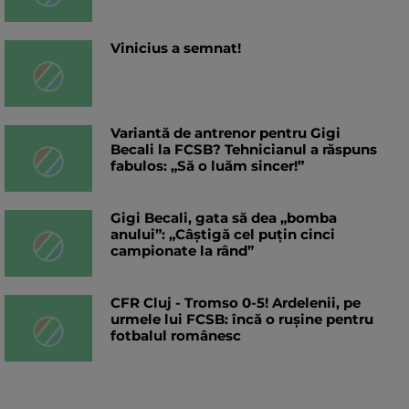
Vinicius a semnat!
Variantă de antrenor pentru Gigi
Becali la FCSB? Tehnicianul a răspuns
fabulos: „Să o luăm sincer!”
Gigi Becali, gata să dea „bomba
anului”: „Câștigă cel puțin cinci
campionate la rând”
CFR Cluj - Tromso 0-5! Ardelenii, pe
urmele lui FCSB: încă o rușine pentru
fotbalul românesc