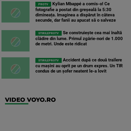
Kylian Mbappé a comis-o! Ce
PROTV
fotografie a postat din greșeală la 5:30
dimineața. Imaginea a dispărut în câteva
secunde, dar fanii au apucat să o salveze
Se construiește cea mai înaltă
STIRILEPROTV
clădire din lume. Primul zgârie-nori de 1.000
de metri. Unde este ridicat
Accident după ce două trailere
STIRILEPROTV
cu mașini au oprit pe un drum expres. Un TIR
condus de un șofer neatent le-a lovit
VIDEO VOYO.RO
UFC