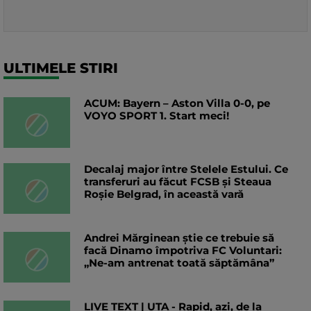
ULTIMELE STIRI
ACUM: Bayern – Aston Villa 0-0, pe
VOYO SPORT 1. Start meci!
Decalaj major între Stelele Estului. Ce
transferuri au făcut FCSB și Steaua
Roșie Belgrad, în această vară
Andrei Mărginean știe ce trebuie să
facă Dinamo împotriva FC Voluntari:
„Ne-am antrenat toată săptămâna”
LIVE TEXT | UTA - Rapid, azi, de la