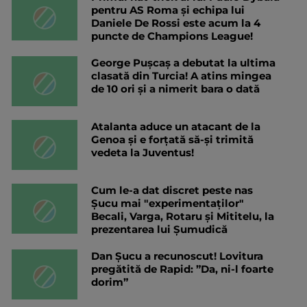
pentru AS Roma și echipa lui
Daniele De Rossi este acum la 4
puncte de Champions League!
George Pușcaș a debutat la ultima
clasată din Turcia! A atins mingea
de 10 ori și a nimerit bara o dată
Atalanta aduce un atacant de la
Genoa și e forțată să-și trimită
vedeta la Juventus!
Cum le-a dat discret peste nas
Șucu mai "experimentaților"
Becali, Varga, Rotaru și Mititelu, la
prezentarea lui Șumudică
Dan Șucu a recunoscut! Lovitura
pregătită de Rapid: ”Da, ni-l foarte
dorim”