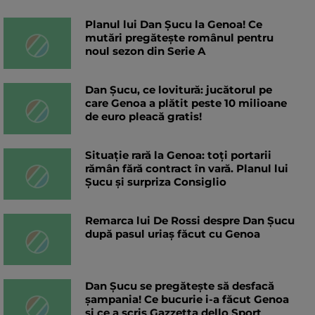
Planul lui Dan Șucu la Genoa! Ce
mutări pregătește românul pentru
noul sezon din Serie A
Dan Șucu, ce lovitură: jucătorul pe
care Genoa a plătit peste 10 milioane
de euro pleacă gratis!
Situație rară la Genoa: toți portarii
rămân fără contract în vară. Planul lui
Șucu și surpriza Consiglio
Remarca lui De Rossi despre Dan Șucu
după pasul uriaș făcut cu Genoa
Dan Șucu se pregătește să desfacă
șampania! Ce bucurie i-a făcut Genoa
și ce a scris Gazzetta dello Sport