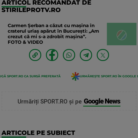
ARTICOL RECOMANDAT DE
STIRILEPROTV.RO
Carmen Șerban a căzut cu mașina în
craterul uriaș apărut în București: „Am
crezut că mi s-a zdrobit mașina”.
FOTO & VIDEO
GĂ SPORT.RO CA SURSĂ PREFERATĂ
URMĂREȘTE SPORT.RO ÎN GOOGLE 
Google News
Urmăriți SPORT.RO și pe
ARTICOLE PE SUBIECT