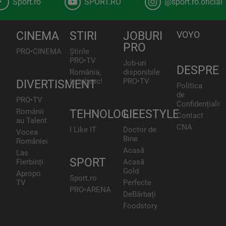
Sport.ro
SPORT.RO
@sport.ro.oficial
CINEMA
STIRI
JOBURI
VOYO
PRO
PRO•CINEMA
Știrile
PRO•TV
Job-uri
DESPRE
România,
disponibile
te iubesc!
PRO•TV
DIVERTISMENT
Politica
de
PRO•TV
Confidențialita
Românii
TEHNOLOGIE
LIFESTYLE
Contact
au Talent
CNA
I Like IT
Doctor de
Vocea
Bine
României
Acasă
Las
SPORT
Fierbinți
Acasă
Gold
Apropo
Sport.ro
TV
Perfecte
PRO•ARENA
DeBărbați
Foodstory