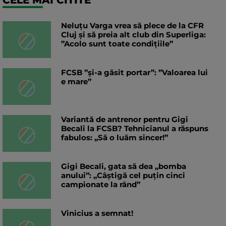
Neluțu Varga vrea să plece de la CFR
Cluj și să preia alt club din Superliga:
”Acolo sunt toate condițiile”
FCSB ”și-a găsit portar”: ”Valoarea lui
e mare”
Variantă de antrenor pentru Gigi
Becali la FCSB? Tehnicianul a răspuns
fabulos: „Să o luăm sincer!”
Gigi Becali, gata să dea „bomba
anului”: „Câștigă cel puțin cinci
campionate la rând”
Vinicius a semnat!