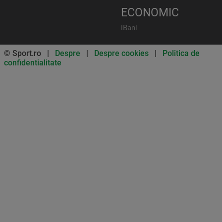
ECONOMIC
iBani
© Sport.ro |
Despre
|
Despre cookies
|
Politica de
confidentialitate
Don’t miss out on our news and
updates! Enable push
notifications
SUBSCRIBE
NOT NOW
UNSUBSCRIBE