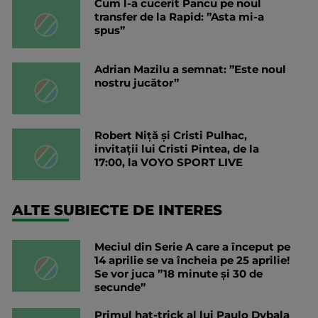
Cum l-a cucerit Pancu pe noul
transfer de la Rapid: ”Asta mi-a
spus”
Adrian Mazilu a semnat: ”Este noul
nostru jucător”
Robert Niță și Cristi Pulhac,
invitații lui Cristi Pintea, de la
17:00, la VOYO SPORT LIVE
ALTE SUBIECTE DE INTERES
Meciul din Serie A care a început pe
14 aprilie se va încheia pe 25 aprilie!
Se vor juca ”18 minute și 30 de
secunde”
Primul hat-trick al lui Paulo Dybala