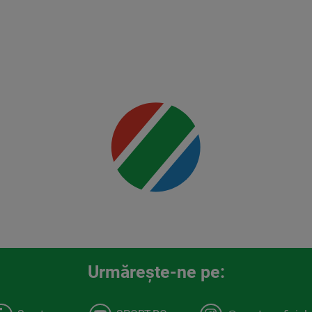
Mai multe
detalii
00:00
Urmăreşte-ne pe: