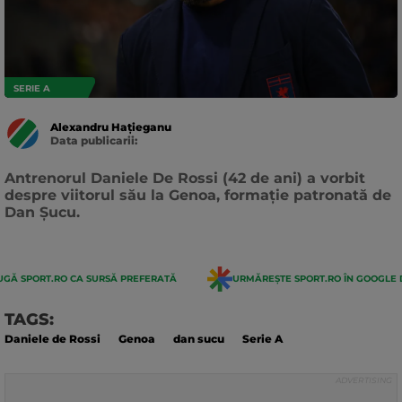
SERIE A
Alexandru Hațieganu
Data publicarii:
Data
actualizarii:
Antrenorul Daniele De Rossi (42 de ani) a vorbit
despre viitorul său la Genoa, formație patronată de
Dan Șucu.
GĂ SPORT.RO CA SURSĂ PREFERATĂ
URMĂREȘTE SPORT.RO ÎN GOOGLE 
TAGS:
Daniele de Rossi
Genoa
dan sucu
Serie A