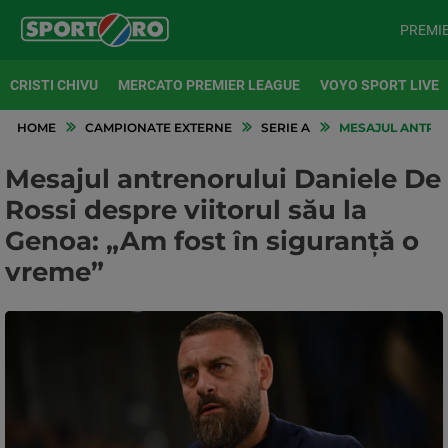
PREMI
CRISTI CHIVU
MERCATO PREMIER LEAGUE
VOYO SPORT LIVE
HOME
CAMPIONATE EXTERNE
SERIE A
MESAJUL ANTRENO
Mesajul antrenorului Daniele De
Rossi despre viitorul său la
Genoa: „Am fost în siguranță o
vreme”