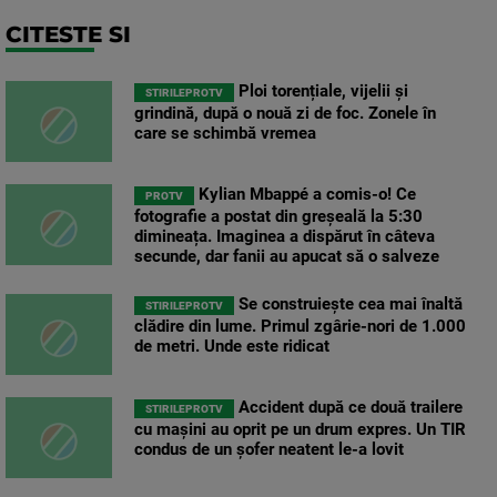
CITESTE SI
Ploi torențiale, vijelii și
STIRILEPROTV
grindină, după o nouă zi de foc. Zonele în
care se schimbă vremea
Kylian Mbappé a comis-o! Ce
PROTV
fotografie a postat din greșeală la 5:30
dimineața. Imaginea a dispărut în câteva
secunde, dar fanii au apucat să o salveze
Se construiește cea mai înaltă
STIRILEPROTV
clădire din lume. Primul zgârie-nori de 1.000
de metri. Unde este ridicat
Accident după ce două trailere
STIRILEPROTV
cu mașini au oprit pe un drum expres. Un TIR
condus de un șofer neatent le-a lovit