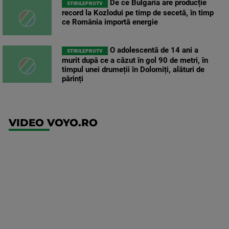
De ce Bulgaria are producție
STIRILEPROTV
record la Kozlodui pe timp de secetă, în timp
ce România importă energie
O adolescentă de 14 ani a
STIRILEPROTV
murit după ce a căzut în gol 90 de metri, în
timpul unei drumeții în Dolomiți, alături de
părinți
VIDEO VOYO.RO
UFC
(RO)
UFC
Fight