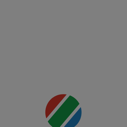
detalii
(RO)
UFC
00:00
Fight
Night:
Ankalaev
vs
Rountree
Jr.
Mai multe
detalii
00:00