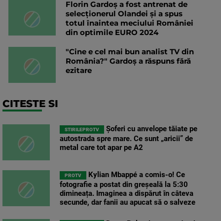
Florin Gardoș a fost antrenat de
selecționerul Olandei și a spus
totul înaintea meciului României
din optimile EURO 2024
"Cine e cel mai bun analist TV din
România?" Gardoș a răspuns fără
ezitare
CITESTE SI
Șoferi cu anvelope tăiate pe
STIRILEPROTV
autostrada spre mare. Ce sunt „aricii” de
metal care tot apar pe A2
Kylian Mbappé a comis-o! Ce
PROTV
fotografie a postat din greșeală la 5:30
dimineața. Imaginea a dispărut în câteva
secunde, dar fanii au apucat să o salveze