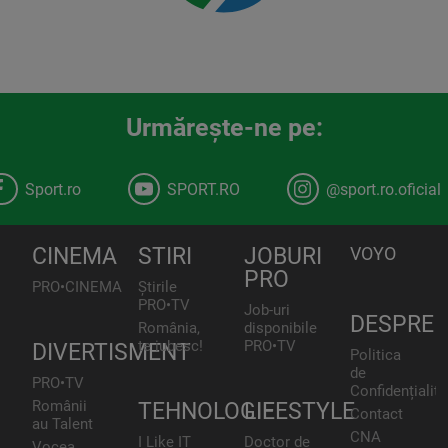
Urmăreşte-ne pe:
Sport.ro
SPORT.RO
@sport.ro.oficial
CINEMA
STIRI
JOBURI
VOYO
PRO
PRO•CINEMA
Știrile
PRO•TV
Job-uri
DESPRE
România,
disponibile
te iubesc!
PRO•TV
DIVERTISMENT
Politica
de
PRO•TV
Confidențialita
Românii
TEHNOLOGIE
LIFESTYLE
Contact
au Talent
CNA
I Like IT
Doctor de
Vocea