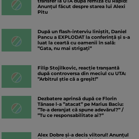
transfer la UTA după remiza cu Rapid!
Anunțul făcut despre starea lui Alexi
Pitu
După un flash-interviu liniștit, Daniel
Pancu a EXPLODAT la conferință și s-a
luat la ceartă cu oamenii în sală:
”Gata, nu mai strigați”
Filip Stojilkovic, reacție tranșantă
după controversa din meciul cu UTA:
”Arbitrul știe că a greșit!”
Dezbatere aprinsă după ce Florin
Tănase l-a ”atacat” pe Marius Baciu:
”Te-a deranjat că spune adevărul?” /
”Tu ce responsabilitate ai?”
Alex Dobre și-a decis viitorul! Anunțul