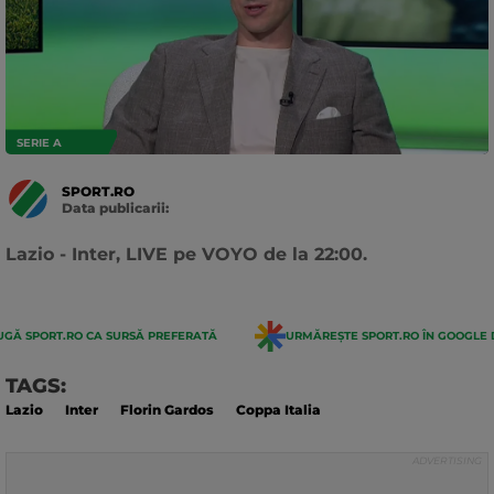
SERIE A
SPORT.RO
Data publicarii:
Data
actualizarii:
Lazio - Inter, LIVE pe VOYO de la 22:00.
GĂ SPORT.RO CA SURSĂ PREFERATĂ
URMĂREȘTE SPORT.RO ÎN GOOGLE 
TAGS:
Lazio
Inter
Florin Gardos
Coppa Italia