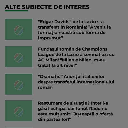
ALTE SUBIECTE DE INTERES
”Edgar Davids” de la Lazio s-a
transferat în România! ”A venit la
formația noastră sub formă de
împrumut”
Fundașul român de Champions
League de la Lazio a semnat azi cu
AC Milan! ”Milan e Milan, m-au
tratat la alt nivel”
”Dramatic” Anunțul italienilor
despre transferul internaționalului
român
Răsturnare de situație? Inter i-a
găsit echipă, dar Ionuț Radu nu
este mulțumit: ”Așteaptă o ofertă
din partea lor!”