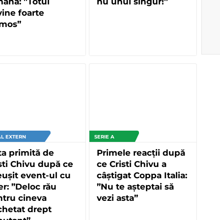
ână: ”Totul
nu unul singur!”
ine foarte
umos”
L EXTERN
SERIE A
a primită de
Primele reacții după
sti Chivu după ce
ce Cristi Chivu a
eușit event-ul cu
câștigat Coppa Italia:
er: ”Deloc rău
”Nu te așteptai să
tru cineva
vezi asta”
chetat drept