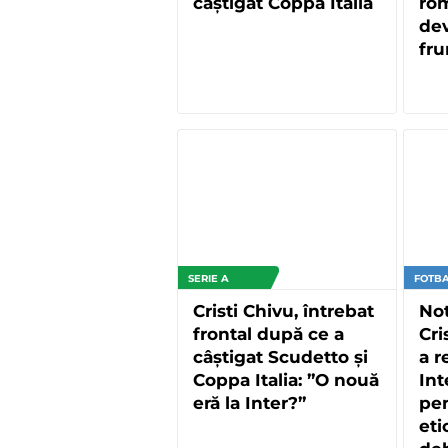
câștigat Coppa Italia
rom
dev
fr
SERIE A
FOTBA
Cristi Chivu, întrebat
Not
frontal după ce a
Cri
câștigat Scudetto și
a r
Coppa Italia: ”O nouă
Int
eră la Inter?”
pen
eti