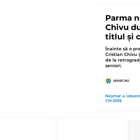
Parma nu
Chivu du
titlul și
Înainte să o pre
Cristian Chivu 
de la retrogra
seniori.
SPORT.RO
Neymar a izbucnit
CM 2026