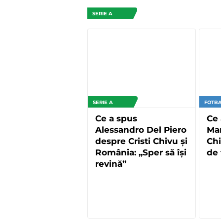
SERIE A
SERIE A
FOTBA
Ce a spus
Ce
Alessandro Del Piero
Mar
despre Cristi Chivu și
Chi
România: „Sper să își
de 
revină”