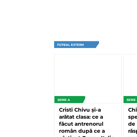
FOTBAL EXTERN
SERIE A
SERIE
Cristi Chivu și-a
Ch
arătat clasa: ce a
spe
făcut antrenorul
de 
român după ce a
răs