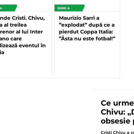
 A
SERIE A
nde Cristi. Chivu,
Maurizio Sarri a
a al treilea
”explodat” după ce a
renor al lui Inter
pierdut Coppa Italia:
ano care
”Ăsta nu este fotbal!”
lizează eventul în
ia
Ce urmea
Chivu: „
obsesie 
Cristi Chivu a 