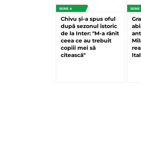
SERIE A
SERIE
Chivu și-a spus oful
Gra
după sezonul istoric
abi
de la Inter: "M-a rănit
ant
ceea ce au trebuit
Mil
copiii mei să
rea
citească"
Ital