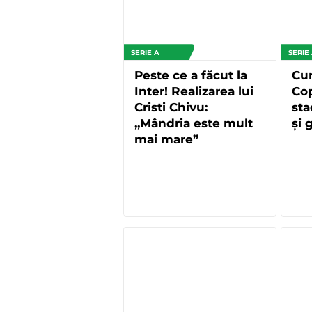
SERIE A
SERIE
Peste ce a făcut la
Cum
Inter! Realizarea lui
Cop
Cristi Chivu:
sta
„Mândria este mult
și 
mai mare”