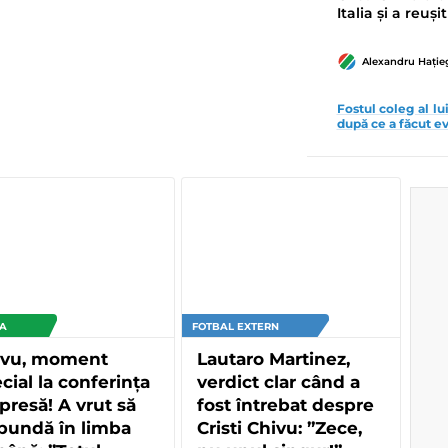
Italia și a reuș
Alexandru Hați
Fostul coleg al lu
după ce a făcut ev
 A
FOTBAL EXTERN
ivu, moment
Lautaro Martinez,
cial la conferința
verdict clar când a
presă! A vrut să
fost întrebat despre
pundă în limba
Cristi Chivu: ”Zece,