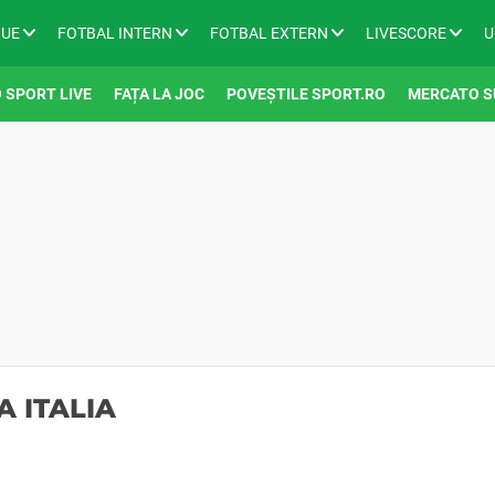
GUE
FOTBAL INTERN
FOTBAL EXTERN
LIVESCORE
U
 SPORT LIVE
FAȚA LA JOC
POVEȘTILE SPORT.RO
MERCATO S
A ITALIA