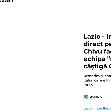
butant”
Lazio - I
direct p
Chivu fac
echipa ”
câștigă 
Urmărim și co
Italia, care e î
Inter.
SPORT.RO
Lazio - Inter live 