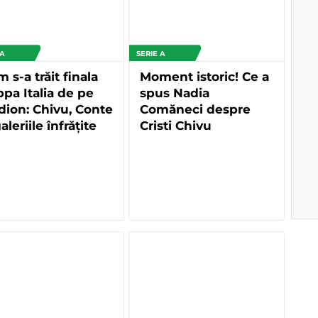
 A
SERIE A
 s-a trăit finala
Moment istoric! Ce a
pa Italia de pe
spus Nadia
dion: Chivu, Conte
Comăneci despre
galeriile înfrățite
Cristi Chivu