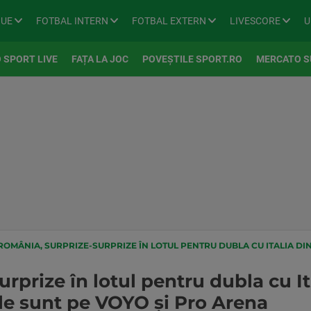
GUE
FOTBAL INTERN
FOTBAL EXTERN
LIVESCORE
U
 SPORT LIVE
FAȚA LA JOC
POVEȘTILE SPORT.RO
MERCATO S
OMÂNIA, SURPRIZE-SURPRIZE ÎN LOTUL PENTRU DUBLA CU ITALIA DIN BARAJUL CM DE H
rprize în lotul pentru dubla cu It
le sunt pe VOYO și Pro Arena