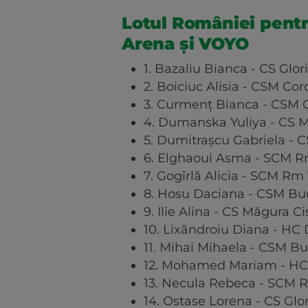
Lotul României pentru
Arena și VOYO
1. Bazaliu Bianca - CS Glori
2. Boiciuc Alisia - CSM Co
3. Curmenţ Bianca - CSM 
4. Dumanska Yuliya - CS 
5. Dumitraşcu Gabriela - 
6. Elghaoui Asma - SCM R
7. Gogîrlă Alicia - SCM Rm
8. Hosu Daciana - CSM Bu
9. Ilie Alina - CS Măgura C
10. Lixăndroiu Diana - HC
11. Mihai Mihaela - CSM Bu
12. Mohamed Mariam - HC
13. Necula Rebeca - SCM 
14. Ostase Lorena - CS Glor