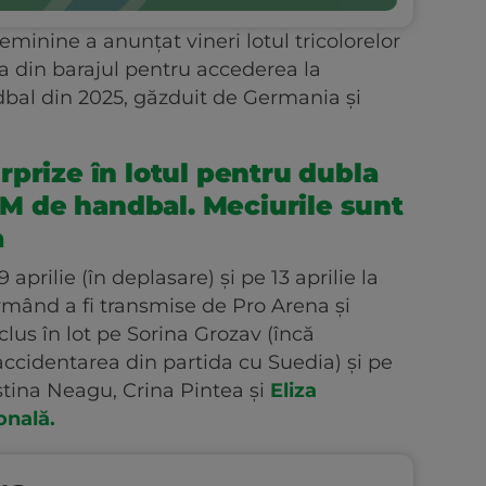
eminine a anunțat vineri lotul tricolorelor
ia din barajul pentru accederea la
al din 2025, găzduit de Germania și
prize în lotul pentru dubla
 CM de handbal. Meciurile sunt
a
 aprilie (în deplasare) și pe 13 aprilie la
rmând a fi transmise de Pro Arena și
clus în lot pe Sorina Grozav (încă
accidentarea din partida cu Suedia) și pe
stina Neagu, Crina Pintea și
Eliza
onală.