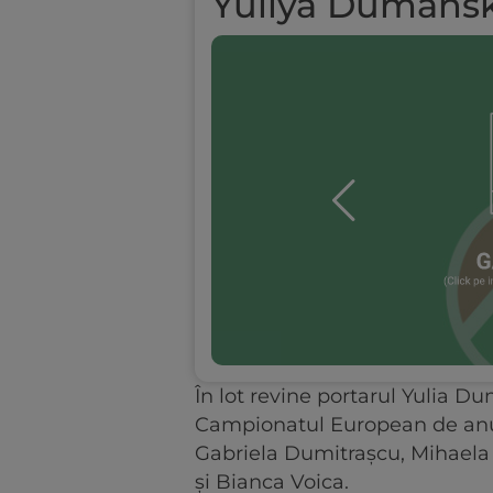
Yuliya Dumans
În lot revine portarul Yulia Du
Campionatul European de anul 
Gabriela Dumitrașcu, Mihael
și Bianca Voica.