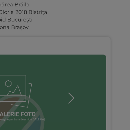
ărea Brăila
Gloria 2018 Bistriţa
pid Bucureşti
rona Braşov