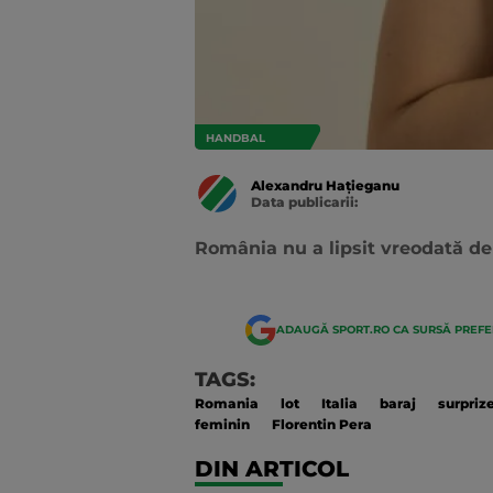
HANDBAL
Alexandru Hațieganu
Data publicarii:
Data
actualizarii:
România nu a lipsit vreodată de 
ADAUGĂ SPORT.RO CA SURSĂ PREF
TAGS:
Romania
lot
Italia
baraj
surpriz
feminin
Florentin Pera
DIN ARTICOL