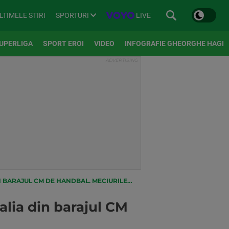
SPORTURI
LIVE
LTIMELE STIRI
UPERLIGA
SPORT EROI
VIDEO
INFOGRAFIE GHEORGHE HAGI
ANDBAL. MECIURILE SUNT PE VOYO ȘI PRO ARENA
alia din barajul CM