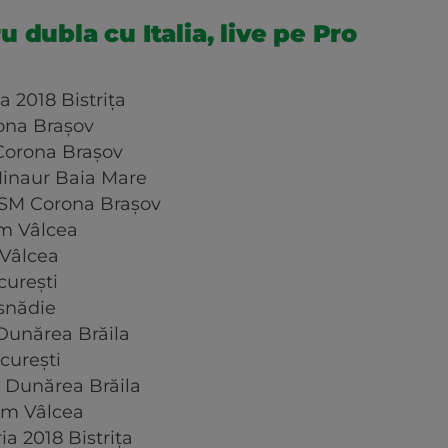
 dubla cu Italia, live pe Pro
a 2018 Bistriţa
rona Braşov
Corona Braşov
Minaur Baia Mare
CSM Corona Braşov
m Vâlcea
 Vâlcea
cureşti
isnădie
 Dunărea Brăila
cureşti
 Dunărea Brăila
Rm Vâlcea
ia 2018 Bistriţa