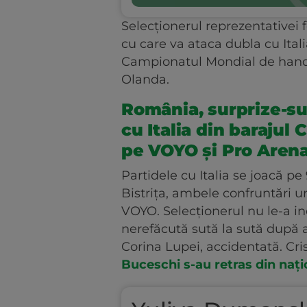
Selecționerul reprezentativei f
cu care va ataca dubla cu Ital
Campionatul Mondial de handb
Olanda.
România, surprize-sur
cu Italia din barajul
pe VOYO și Pro Aren
Partidele cu Italia se joacă pe 9
Bistrița, ambele confruntări u
VOYO. Selecționerul nu le-a in
nerefăcută sută la sută după 
Corina Lupei, accidentată. Cri
Buceschi s-au retras din nați