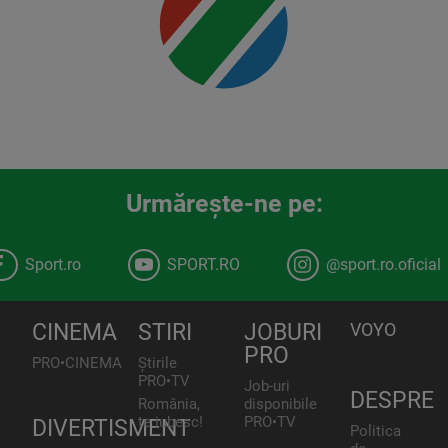
Urmăreşte-ne pe:
Sport.ro
SPORT.RO
@sport.ro.oficial
CINEMA
STIRI
JOBURI
VOYO
PRO
PRO•CINEMA
Știrile
PRO•TV
Job-uri
DESPRE
România,
disponibile
te iubesc!
PRO•TV
DIVERTISMENT
Politica