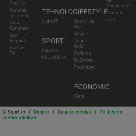
de
PRO•TV
Confidențialita
Românii
TEHNOLOGIE
LIFESTYLE
Contact
au Talent
CNA
I Like IT
Doctor de
Vocea
Bine
României
Acasă
Las
SPORT
Fierbinți
Acasă
Gold
Apropo
Sport.ro
TV
Perfecte
PRO•ARENA
DeBărbați
Foodstory
ECONOMIC
iBani
© Sport.ro |
Despre
|
Despre cookies
|
Politica de
confidentialitate
Don’t miss out on our news and