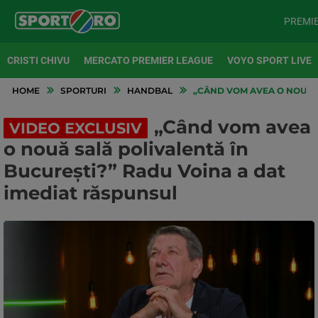
PREMI
CRISTI CHIVU
MERCATO PREMIER LEAGUE
VOYO SPORT LIVE
HOME
SPORTURI
HANDBAL
„CÂND VOM AVEA O NOUĂ S
„Când vom avea
VIDEO EXCLUSIV
o nouă sală polivalentă în
București?” Radu Voina a dat
imediat răspunsul