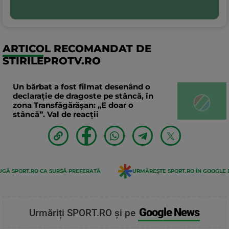
ARTICOL RECOMANDAT DE
STIRILEPROTV.RO
Un bărbat a fost filmat desenând o
declaraţie de dragoste pe stâncă, în
zona Transfăgărăşan: „E doar o
stâncă”. Val de reacții
GĂ SPORT.RO CA SURSĂ PREFERATĂ
URMĂREȘTE SPORT.RO ÎN GOOGLE 
Google News
Urmăriți SPORT.RO și pe