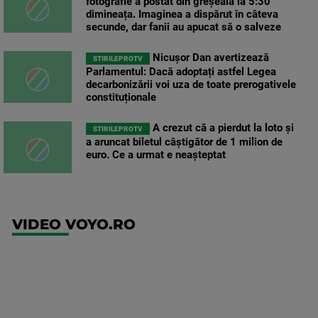
fotografie a postat din greșeală la 5:30
dimineața. Imaginea a dispărut în câteva
secunde, dar fanii au apucat să o salveze
Nicușor Dan avertizează
STIRILEPROTV
Parlamentul: Dacă adoptați astfel Legea
decarbonizării voi uza de toate prerogativele
constituționale
A crezut că a pierdut la loto și
STIRILEPROTV
a aruncat biletul câștigător de 1 milion de
euro. Ce a urmat e neașteptat
VIDEO VOYO.RO
UEFA
Europa
Conference