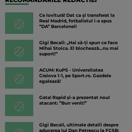
Ce lovitură! Dat ca și transferat la
Real Madrid, fotbalistul i-a spus
”DA” Barcelonei!
Gigi Becali: „Hai să-ți spun ce face
Mihai Stoica. El blochează...nu mai
suport!”
ACUM: KuPS - Universitatea
Craiova 1-1, pe Sport.ro. Gazdele
egalează!
Gata! Rapid și-a prezentat noul
atacant: ”Bun venit!”
Gigi Becali, ultimele detalii despre
aducerea lui Dan Petrescu la FCSB: