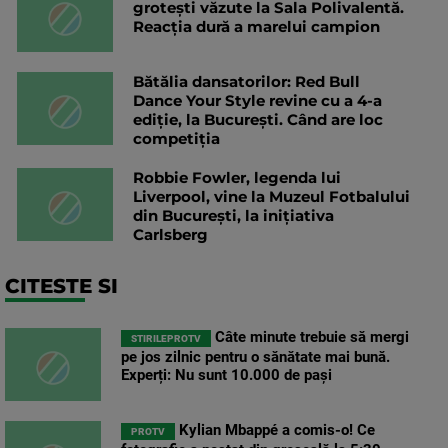
grotești văzute la Sala Polivalentă.
Reacția dură a marelui campion
Bătălia dansatorilor: Red Bull
Dance Your Style revine cu a 4-a
ediție, la București. Când are loc
competiția
Robbie Fowler, legenda lui
Liverpool, vine la Muzeul Fotbalului
din București, la inițiativa
Carlsberg
CITESTE SI
Câte minute trebuie să mergi
STIRILEPROTV
pe jos zilnic pentru o sănătate mai bună.
Experți: Nu sunt 10.000 de pași
Kylian Mbappé a comis-o! Ce
PROTV