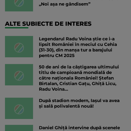
„Noi așa ne gândisem”
ALTE SUBIECTE DE INTERES
Legendarul Radu Voina știe ce i-a
lipsit României în meciul cu Cehia
(31-30), din manșa tur a barajului
pentru CM 2025
50 de ani de la câştigarea ultimului
titlu de campioană mondială de
către naționala României! Ștefan
Birtalan, Cristian Gațu, Ghiță Licu,
Radu Voina...
După stadion modern, Iașul va avea
și sală polivalentă nouă!
Daniel Ghiță intervine după scenele