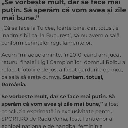
„Se vorbește mult, dar se face mai
puțin. Să sperăm că vom avea și zile
mai bune.”
„Că se face la Tulcea, foarte bine, dar, totuși, e
inadmisibil ca, la București, să nu avem o sală
conform cerințelor regulamentelor.
Acum îmi aduc aminte: în 2010, când am jucat
returul finalei Ligii Campionilor, domnul Roibu a
refăcut fotoliile de jos, a făcut gardurile de inox,
ca sala să arate cumva.
Suntem, totuși,
România.
Se vorbește mult, dar se face mai puțin. Să
sperăm că vom avea și zile mai bune,”
a fost
concluzia exprimată în exclusivitate pentru
SPORT.RO de Radu Voina, fostul antrenor al
echipei naționale de handbal feminin a