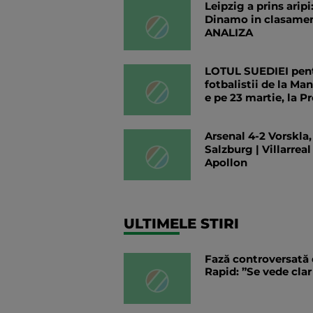
Leipzig a prins aripi
Dinamo in clasamen
ANALIZA
LOTUL SUEDIEI pent
fotbalistii de la M
e pe 23 martie, la P
Arsenal 4-2 Vorskla
Salzburg | Villarreal
Apollon
ULTIMELE STIRI
Fază controversată d
Rapid: ”Se vede clar 