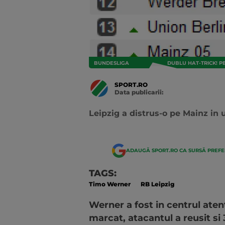
BUNDESLIGA
DUBLU HAT-TRICK! P
SPORT.RO
Data publicarii:
Data
actualizarii:
Leipzig a distrus-o pe Mainz in 
ADAUGĂ SPORT.RO CA SURSĂ PREF
TAGS:
Timo Werner
RB Leipzig
Werner a fost in centrul atent
marcat, atacantul a reusit si 