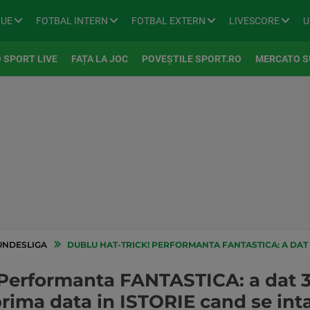
GUE
FOTBAL INTERN
FOTBAL EXTERN
LIVESCORE
U
 SPORT LIVE
FAȚA LA JOC
POVEȘTILE SPORT.RO
MERCATO S
UNDESLIGA
DUBLU HAT-TRICK! PERFORMANTA FANTASTICA: A DAT 3 GOLURI SI 3 PASE DE GOL INTR-U
erformanta FANTASTICA: a dat 3 g
 prima data in ISTORIE cand se in