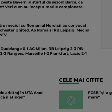
: peste Bayern in startul de sezon! Barca, ca
t! Vezi cum au inceput marile campionate.
ru meciul cu Romania! Nordicii au convocat
anchester United, AS Roma si RB Leipzig. Meciul
roTV
, Dudelange 0-1 AC Milan, RB Leipzig 2-3 RB
 2-2 Rangers, Marseille 1-2 Frankfurt, Lazio 2-1
CELE MAI CITITE
e arbitraj în UTA Arad -
FCSB ”și-a g
că îl atinge!”
mare”