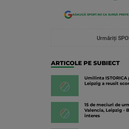
ADAUGĂ SPORT.RO CA SURSĂ PREF
Urmăriți SPO
ARTICOLE PE SUBIECT
Umilinta ISTORICA p
Leipzig a reusit sco
15 de meciuri de ur
Valencia, Leipzig - B
interes