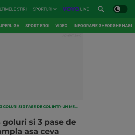
SPORTURI
LIVE
LTIMELE STIRI
UPERLIGA
SPORT EROI
VIDEO
INFOGRAFIE GHEORGHE HAGI
N MECI! E PRIMA DATA IN ISTORIE CAND SE INTAMPLA ASA CEVA
oluri si 3 pase de
tampla asa ceva