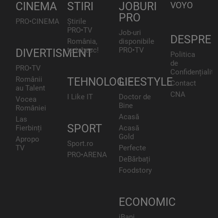
CINEMA
STIRI
JOBURI
VOYO
PRO
PRO•CINEMA
Știrile
PRO•TV
Job-uri
DESPRE
România,
disponibile
te iubesc!
PRO•TV
DIVERTISMENT
Politica
de
PRO•TV
Confidențialita
Românii
TEHNOLOGIE
LIFESTYLE
Contact
au Talent
CNA
I Like IT
Doctor de
Vocea
Bine
României
Acasă
Las
SPORT
Fierbinți
Acasă
Gold
Apropo
Sport.ro
TV
Perfecte
PRO•ARENA
DeBărbați
Foodstory
ECONOMIC
iBani