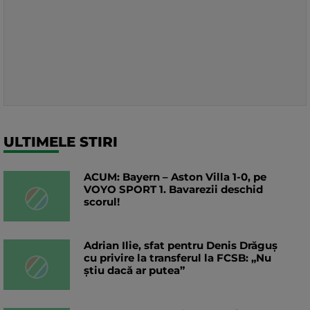
ULTIMELE STIRI
ACUM: Bayern – Aston Villa 1-0, pe
VOYO SPORT 1. Bavarezii deschid
scorul!
Adrian Ilie, sfat pentru Denis Drăguș
cu privire la transferul la FCSB: „Nu
știu dacă ar putea”