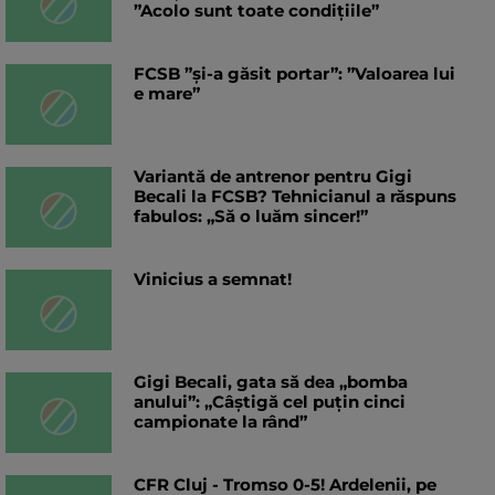
”Acolo sunt toate condițiile”
FCSB ”și-a găsit portar”: ”Valoarea lui
e mare”
Variantă de antrenor pentru Gigi
Becali la FCSB? Tehnicianul a răspuns
fabulos: „Să o luăm sincer!”
Vinicius a semnat!
Gigi Becali, gata să dea „bomba
anului”: „Câștigă cel puțin cinci
campionate la rând”
CFR Cluj - Tromso 0-5! Ardelenii, pe