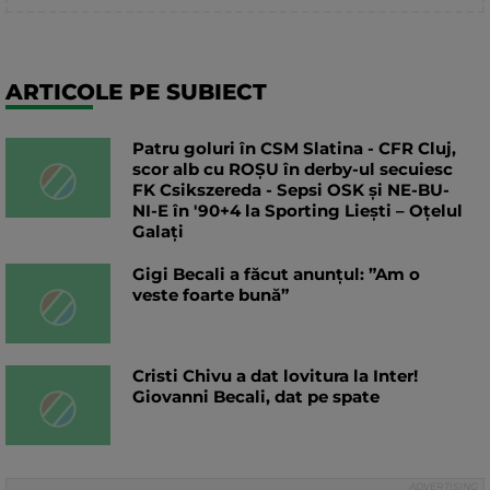
ARTICOLE PE SUBIECT
Patru goluri în CSM Slatina - CFR Cluj,
scor alb cu ROȘU în derby-ul secuiesc
FK Csikszereda - Sepsi OSK și NE-BU-
NI-E în '90+4 la Sporting Liești – Oțelul
Galați
Gigi Becali a făcut anunțul: ”Am o
veste foarte bună”
Cristi Chivu a dat lovitura la Inter!
Giovanni Becali, dat pe spate