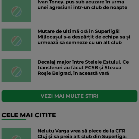
Ivan Toney, pus sub acuzare în urma
unei agresiuni într-un club de noapte
Mutare de ultimă oră în Superligă!
Mijlocașul s-a despărțit de echipa sa și
urmează să semneze cu un alt club
Decalaj major între Stelele Estului. Ce
transferuri au făcut FCSB și Steaua
Roșie Belgrad, în această vară
VEZI MAI MULTE STIRI
CELE MAI CITITE
Neluțu Varga vrea să plece de la CFR
Cluj și să preia alt club din Superliga: