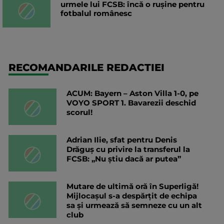
urmele lui FCSB: încă o rușine pentru
fotbalul românesc
RECOMANDARILE REDACTIEI
ACUM: Bayern – Aston Villa 1-0, pe
VOYO SPORT 1. Bavarezii deschid
scorul!
Adrian Ilie, sfat pentru Denis
Drăguș cu privire la transferul la
FCSB: „Nu știu dacă ar putea”
Mutare de ultimă oră în Superligă!
Mijlocașul s-a despărțit de echipa
sa și urmează să semneze cu un alt
club