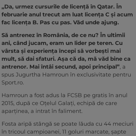
„Da, urmez cursurile de licență în Qatar. În
februarie anul trecut am luat licența C și acum
fac licența B. Pas cu pas. Văd unde ajung.
Să antrenez în România, de ce nu? În ultimii
ani, când jucam, eram un lider pe teren. Cu
vârsta și experiența începi să vorbești mai
mult, să dai sfaturi. Așa că da, mă văd bine ca
antrenor. Mai întâi secund, apoi principal”
, a
spus Jugurtha Hamroun în exclusivitate pentru
Sport.ro.
Hamroun a fost adus la FCSB pe gratis în anul
2015, după ce Oțelul Galați, echipă de care
aparținea, a intrat în faliment.
Fosta aripă stângă se poate lăuda cu 44 meciuri
în tricoul campioanei, 11 goluri marcate, șapte