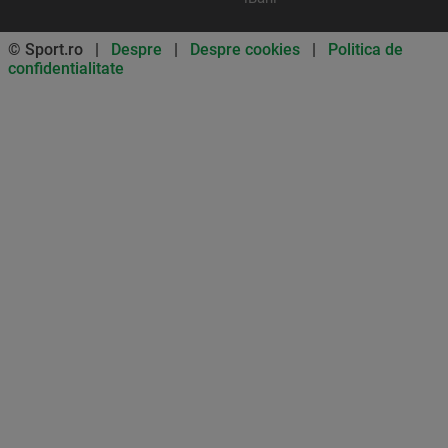
© Sport.ro |
Despre
|
Despre cookies
|
Politica de
confidentialitate
Don’t miss out on our news and
updates! Enable push
notifications
SUBSCRIBE
NOT NOW
UNSUBSCRIBE