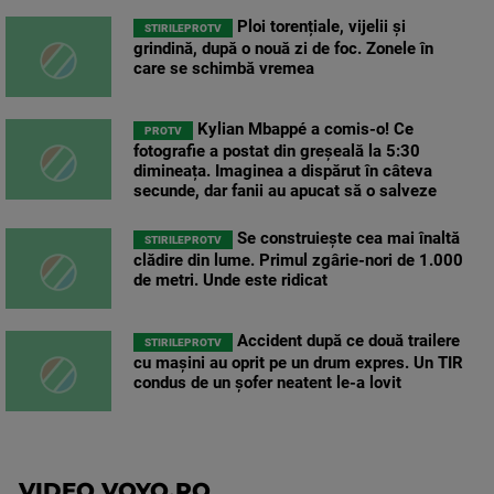
Ploi torențiale, vijelii și
STIRILEPROTV
grindină, după o nouă zi de foc. Zonele în
care se schimbă vremea
Kylian Mbappé a comis-o! Ce
PROTV
fotografie a postat din greșeală la 5:30
dimineața. Imaginea a dispărut în câteva
secunde, dar fanii au apucat să o salveze
Se construiește cea mai înaltă
STIRILEPROTV
clădire din lume. Primul zgârie-nori de 1.000
de metri. Unde este ridicat
Accident după ce două trailere
STIRILEPROTV
cu mașini au oprit pe un drum expres. Un TIR
condus de un șofer neatent le-a lovit
VIDEO VOYO.RO