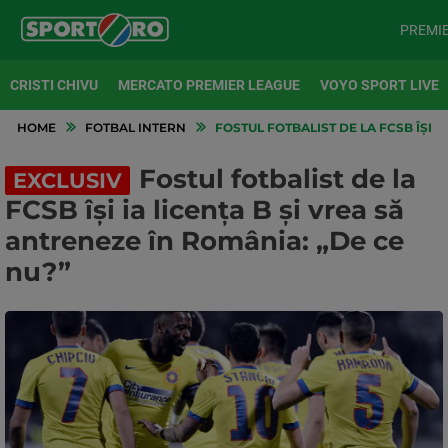
PREMI
CRISTI CHIVU
MERCATO PREMIER LEAGUE
VOYO SPORT LIVE
HOME
FOTBAL INTERN
FOSTUL FOTBALIST DE LA FCSB ÎȘI I
Fostul fotbalist de la
EXCLUSIV
FCSB își ia licența B și vrea să
antreneze în România: „De ce
nu?”