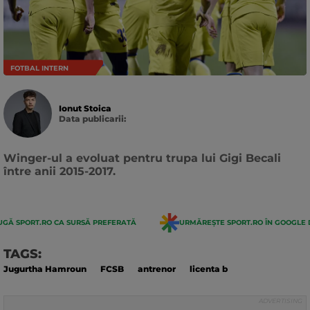
FOTBAL INTERN
Ionut Stoica
Data publicarii:
Data
actualizarii:
Winger-ul a evoluat pentru trupa lui Gigi Becali
între anii 2015-2017.
GĂ SPORT.RO CA SURSĂ PREFERATĂ
URMĂREȘTE SPORT.RO ÎN GOOGLE 
TAGS:
Jugurtha Hamroun
FCSB
antrenor
licenta b