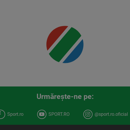
00:00
Urmăreşte-ne pe:
Sport.ro
SPORT.RO
@sport.ro.oficial