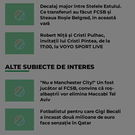
Decalaj major între Stelele Estului.
Ce transferuri au făcut FCSB și
Steaua Roșie Belgrad, în această
vară
Robert Niță și Cristi Pulhac,
invitații lui Cristi Pintea, de la
17:00, la VOYO SPORT LIVE
ALTE SUBIECTE DE INTERES
"Nu e Manchester City!" Un fost
jucător al FCSB, convins că roș-
albaștrii vor elimina Maccabi Tel
Aviv
Fotbalistul pentru care Gigi Becali
a încasat două milioane de euro
face senzație în Qatar