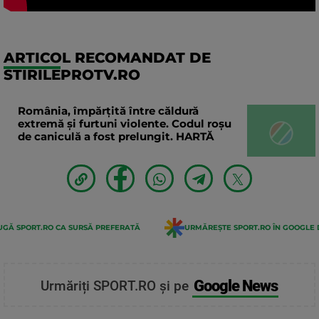
ARTICOL RECOMANDAT DE
STIRILEPROTV.RO
România, împărțită între căldură
extremă și furtuni violente. Codul roșu
de caniculă a fost prelungit. HARTĂ
GĂ SPORT.RO CA SURSĂ PREFERATĂ
URMĂREȘTE SPORT.RO ÎN GOOGLE 
Google News
Urmăriți SPORT.RO și pe