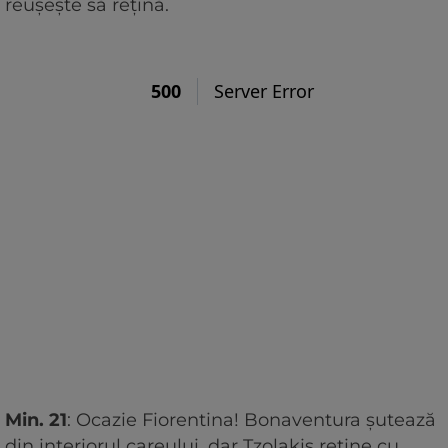
reușește să rețină.
Min. 21
: Ocazie Fiorentina! Bonaventura șutează
din interiorul careului, dar Tzolakis reține cu