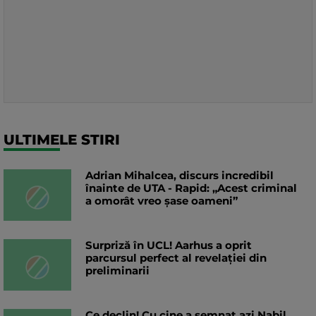
ULTIMELE STIRI
Adrian Mihalcea, discurs incredibil
înainte de UTA - Rapid: „Acest criminal
a omorât vreo șase oameni”
Surpriză în UCL! Aarhus a oprit
parcursul perfect al revelației din
preliminarii
Ce declin! Cu cine a semnat azi Nabil