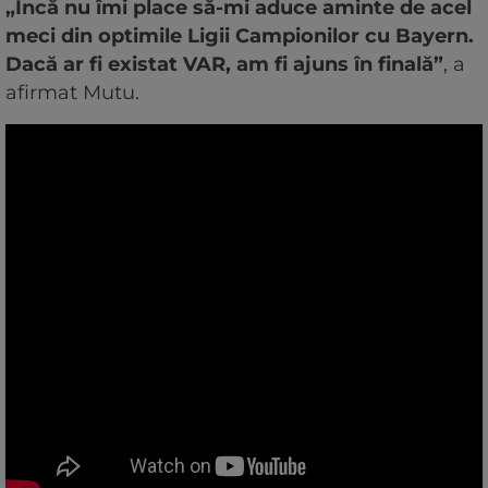
„Încă nu îmi place să-mi aduce aminte de acel
meci din optimile Ligii Campionilor cu Bayern.
Dacă ar fi existat VAR, am fi ajuns în finală”
, a
afirmat Mutu.