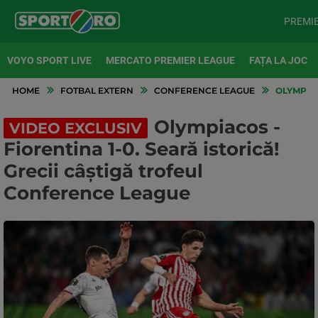
PREMI
VOYO SPORT LIVE
MERCATO PREMIER LEAGUE
FAȚA LA JOC
HOME
FOTBAL EXTERN
CONFERENCE LEAGUE
OLYMPIAC
Olympiacos -
VIDEO EXCLUSIV
Fiorentina 1-0. Seară istorică!
Grecii câștigă trofeul
Conference League