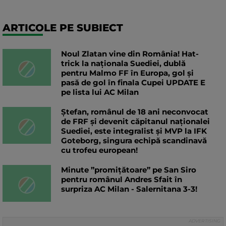
ARTICOLE PE SUBIECT
Noul Zlatan vine din România! Hat-
trick la naționala Suediei, dublă
pentru Malmo FF în Europa, gol și
pasă de gol în finala Cupei UPDATE E
pe lista lui AC Milan
Ștefan, românul de 18 ani neconvocat
de FRF și devenit căpitanul naționalei
Suediei, este integralist și MVP la IFK
Goteborg, singura echipă scandinavă
cu trofeu european!
Minute ”promițătoare” pe San Siro
pentru românul Andres Sfait în
surpriza AC Milan - Salernitana 3-3!