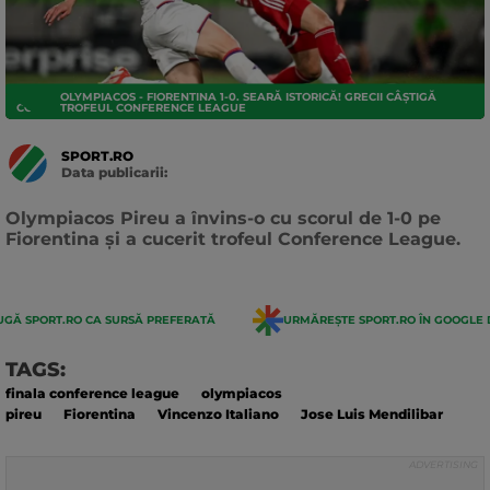
OLYMPIACOS - FIORENTINA 1-0. SEARĂ ISTORICĂ! GRECII CÂȘTIGĂ
CONFERENCE LEAGUE
TROFEUL CONFERENCE LEAGUE
SPORT.RO
Data publicarii:
Data
actualizarii:
Olympiacos Pireu a învins-o cu scorul de 1-0 pe
Fiorentina și a cucerit trofeul Conference League.
GĂ SPORT.RO CA SURSĂ PREFERATĂ
URMĂREȘTE SPORT.RO ÎN GOOGLE 
TAGS:
finala conference league
olympiacos
pireu
Fiorentina
Vincenzo Italiano
Jose Luis Mendilibar