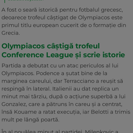
A fost o seară istorică pentru fotbalul grecesc,
deoarece trofeul câștigat de Olympiacos este
primul titlu european cucerit de o formație din
Grecia.
Olympiacos câștigă trofeul
Conference League și scrie istorie
Partida a debutat cu un atac periculos al lui
Olympiacos. Podence a șutat bine de la
marginea careului, dar Terracciano a reușit să
respingă în lateral. Italienii au dat replica un
minut mai târziu, după o acțiune superbă a lui
Gonzalez, care a pătruns în careu și a centrat,
însă Kouame a ratat execuția, iar Belotti a trimis
mult pe lângă poartă.
În al nouălea minut al partidei, Milenkovic a