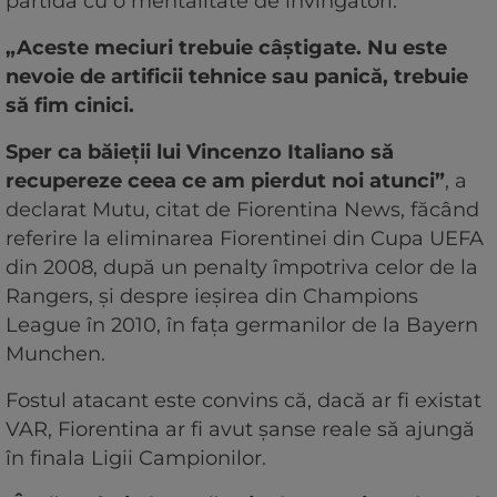
partida cu o mentalitate de învingători.
„Aceste meciuri trebuie câștigate. Nu este
nevoie de artificii tehnice sau panică, trebuie
să fim cinici.
Sper ca băieții lui Vincenzo Italiano să
recupereze ceea ce am pierdut noi atunci”
, a
declarat Mutu, citat de Fiorentina News, făcând
referire la eliminarea Fiorentinei din Cupa UEFA
din 2008, după un penalty împotriva celor de la
Rangers, și despre ieșirea din Champions
League în 2010, în fața germanilor de la Bayern
Munchen.
Fostul atacant este convins că, dacă ar fi existat
VAR, Fiorentina ar fi avut șanse reale să ajungă
în finala Ligii Campionilor.