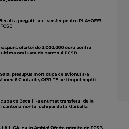
 Becali a pregatit un transfer pentru PLAYOFF!
a FCSB
 raspuns ofertei de 3.000.000 euro pentru
 ultima ora luata de patronul FCSB
Sala, presupus mort dupa ce avionul s-a
Manecii! Cautarile, OPRITE pe timpul noptii
dupa ce Becali i-a anuntat transferul de la
n cantonamentul echipei de la Marbella
LA LIGA, nu in Arabia! Oferta primita de FCSB