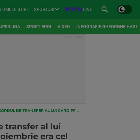
SPORTURI
LIVE
LTIMELE STIRI
UPERLIGA
SPORT EROI
VIDEO
INFOGRAFIE GHEORGHE HAGI
ARIERA IN FRANTA! IN NOIEMBRIE ERA CEL MAI BUN MARCATOR ARGENTINIAN DIN EUROPA
transfer al lui
noiembrie era cel