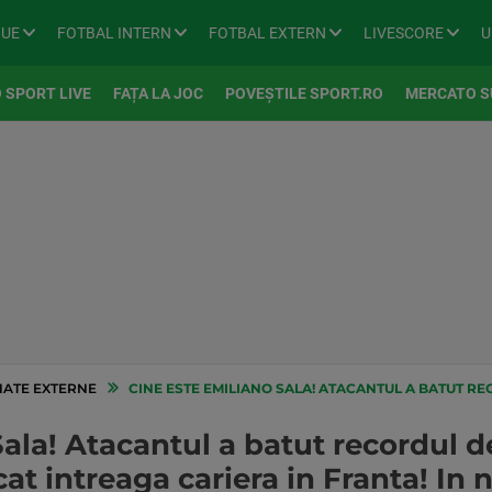
GUE
FOTBAL INTERN
FOTBAL EXTERN
LIVESCORE
U
 SPORT LIVE
FAȚA LA JOC
POVEȘTILE SPORT.RO
MERCATO S
ATE EXTERNE
CINE ESTE EMILIANO SALA! ATACANTUL A BATUT RECORDUL DE TRANSFER AL LUI CARDIFF DUPA CE A JUCAT INTREAGA C
ala! Atacantul a batut recordul de 
cat intreaga cariera in Franta! In 