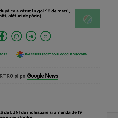
după ce a căzut în gol 90 de metri,
ți, alături de părinți
ERATĂ
URMĂREȘTE SPORT.RO ÎN GOOGLE DISCOVER
Google News
RT.RO și pe
23 de LUNI de inchisoare si amenda de 19
ie judecatorilor