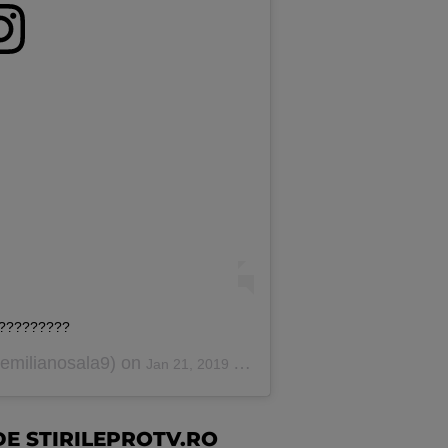
??????????‬
milianosala9) on
Jan 21, 2019 at 4:09am PST
E STIRILEPROTV.RO