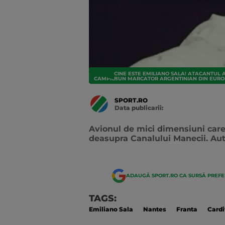
CINE ESTE EMILIANO SALA! ATACANTUL 
CAMPIONATE EXTERNE
BUN MARCATOR ARGENTINIAN DIN EUR
SPORT.RO
Data publicarii:
Data
actualizarii:
Avionul de mici dimensiuni care 
deasupra Canalului Manecii. Auto
ADAUGĂ SPORT.RO CA SURSĂ PREF
TAGS:
Emiliano Sala
Nantes
Franta
Cardi