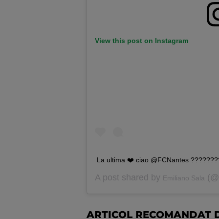
View this post on Instagram
‪La ultima ❤️ ciao @FCNantes ??????
A post shared by
(@e
Emiliano Sala
ARTICOL RECOMANDAT D