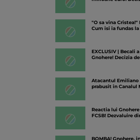
"O sa vina Cristea!"
Cum isi ia fundas l
EXCLUSIV | Becali a
Gnohere! Decizia de
Atacantul Emiliano 
prabusit in Canalul 
Reactia lui Gnohere 
FCSB! Dezvaluire di
BOMBA! Gnohere, in 