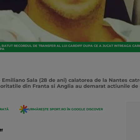
A BATUT RECORDUL DE TRANSFER AL LUI CARDIFF DUPA CE A JUCAT INTREAGA CARI
OPA
Emiliano Sala (28 de ani) calatorea de la Nantes catr
ritatile din Franta si Anglia au demarat actiunile de
ERATĂ
URMĂREȘTE SPORT.RO ÎN GOOGLE DISCOVER
ff