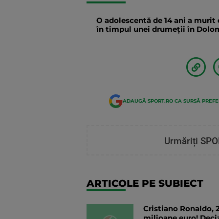
O adolescentă de 14 ani a murit 
în timpul unei drumeții în Dolomi
ADAUGĂ SPORT.RO CA SURSĂ PREF
Urmăriți SPO
ARTICOLE PE SUBIECT
Cristiano Ronaldo, 
milioane euro! Deciz