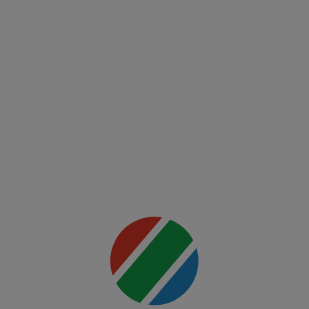
Conference
League
FCSB -
FK Auda
Mai multe
detalii
00:00