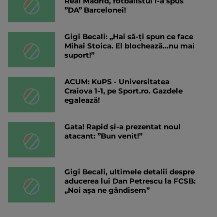
Real Madrid, fotbalistul i-a spus
”DA” Barcelonei!
Gigi Becali: „Hai să-ți spun ce face
Mihai Stoica. El blochează...nu mai
suport!”
ACUM: KuPS - Universitatea
Craiova 1-1, pe Sport.ro. Gazdele
egalează!
Gata! Rapid și-a prezentat noul
atacant: ”Bun venit!”
Gigi Becali, ultimele detalii despre
aducerea lui Dan Petrescu la FCSB:
„Noi așa ne gândisem”