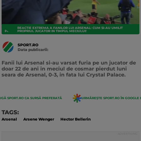
REACTIE EXTREMA A FANILOR LUI ARSENAL: CUM SI-AU UMILIT
PREMIER LEAGUE
PROPRIUL JUCATOR IN TIMPUL MECIULUI!
SPORT.RO
Data publicarii:
Data
actualizarii:
Fanii lui Arsenal si-au varsat furia pe un jucator de
doar 22 de ani in meciul de cosmar pierdut luni
seara de Arsenal, 0-3, in fata lui Crystal Palace.
GĂ SPORT.RO CA SURSĂ PREFERATĂ
URMĂREȘTE SPORT.RO ÎN GOOGLE 
TAGS:
Arsenal
Arsene Wenger
Hector Bellerin