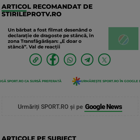
ARTICOL RECOMANDAT DE
STIRILEPROTV.RO
Un bărbat a fost filmat desenând o
declaraţie de dragoste pe stâncă, în
zona Transfăgărăşan: „E doar o
stâncă”. Val de reacții
GĂ SPORT.RO CA SURSĂ PREFERATĂ
URMĂREȘTE SPORT.RO ÎN GOOGLE 
Google News
Urmăriți SPORT.RO și pe
ARTICOLE PE SUBIECT