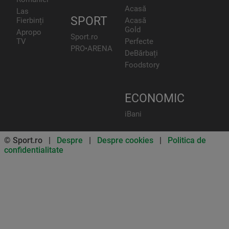
Acasă
Las
SPORT
Fierbinți
Acasă
Gold
Apropo
Sport.ro
TV
Perfecte
PRO•ARENA
DeBărbați
Foodstory
ECONOMIC
iBani
© Sport.ro |
Despre
|
Despre cookies
|
Politica de
confidentialitate
Don’t miss out on our news and
updates! Enable push
notifications
SUBSCRIBE
NOT NOW