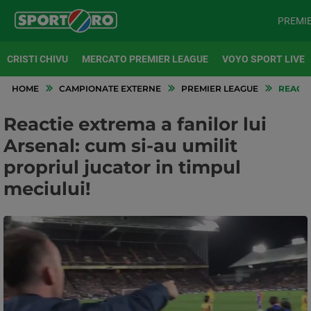
PREMI
CRISTI CHIVU
MERCATO PREMIER LEAGUE
VOYO SPORT LIVE
HOME
CAMPIONATE EXTERNE
PREMIER LEAGUE
REACTI
Reactie extrema a fanilor lui
Arsenal: cum si-au umilit
propriul jucator in timpul
meciului!