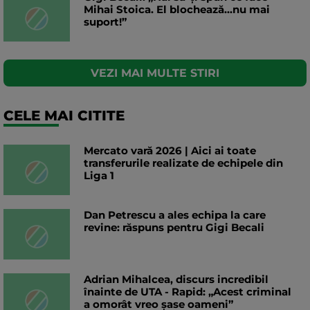
Mihai Stoica. El blochează...nu mai
suport!”
VEZI MAI MULTE STIRI
CELE MAI CITITE
Mercato vară 2026 | Aici ai toate
transferurile realizate de echipele din
Liga 1
Dan Petrescu a ales echipa la care
revine: răspuns pentru Gigi Becali
Adrian Mihalcea, discurs incredibil
înainte de UTA - Rapid: „Acest criminal
a omorât vreo șase oameni”