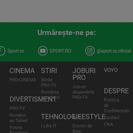
Urmăreşte-ne pe:
Sport.ro
SPORT.RO
@sport.ro.oficial
CINEMA
STIRI
JOBURI
VOYO
PRO
PRO•CINEMA
Știrile
PRO•TV
Job-uri
DESPRE
România,
disponibile
te iubesc!
PRO•TV
DIVERTISMENT
Politica
de
PRO•TV
Confidențialita
Românii
TEHNOLOGIE
LIFESTYLE
Contact
au Talent
CNA
I Like IT
Doctor de
Vocea
Bine
României