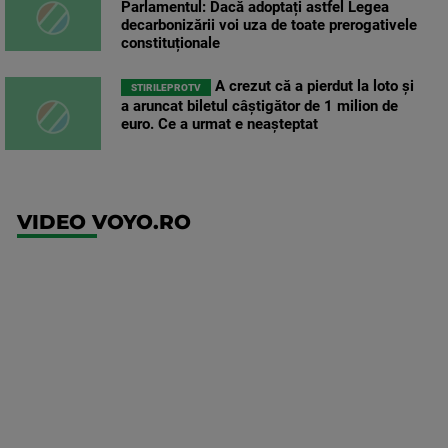
Parlamentul: Dacă adoptați astfel Legea
decarbonizării voi uza de toate prerogativele
constituționale
A crezut că a pierdut la loto și
STIRILEPROTV
a aruncat biletul câștigător de 1 milion de
euro. Ce a urmat e neașteptat
VIDEO VOYO.RO
UEFA
Europa
Conference
League
Twente -