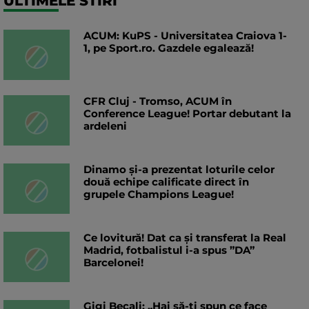
ULTIMELE STIRI
ACUM: KuPS - Universitatea Craiova 1-
1, pe Sport.ro. Gazdele egalează!
CFR Cluj - Tromso, ACUM în
Conference League! Portar debutant la
ardeleni
Dinamo și-a prezentat loturile celor
două echipe calificate direct în
grupele Champions League!
Ce lovitură! Dat ca și transferat la Real
Madrid, fotbalistul i-a spus ”DA”
Barcelonei!
Gigi Becali: „Hai să-ți spun ce face