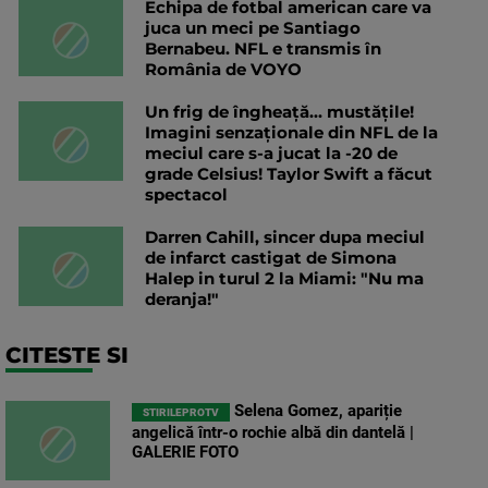
Echipa de fotbal american care va
juca un meci pe Santiago
Bernabeu. NFL e transmis în
România de VOYO
Un frig de îngheață... mustățile!
Imagini senzaționale din NFL de la
meciul care s-a jucat la -20 de
grade Celsius! Taylor Swift a făcut
spectacol
Darren Cahill, sincer dupa meciul
de infarct castigat de Simona
Halep in turul 2 la Miami: "Nu ma
deranja!"
CITESTE SI
Selena Gomez, apariție
STIRILEPROTV
angelică într-o rochie albă din dantelă |
GALERIE FOTO