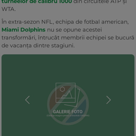
turneelor de calibru 1000
din circuitele ATP și
WTA.
În extra-sezon NFL, echipa de fotbal american,
Miami Dolphins
nu se opune acestei
transformări, întrucât membrii echipei se bucură
de vacanța dintre stagiuni.