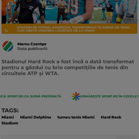
STADION DE FOTBAL AMERICAN, TRANSFORMAT ÎN ARENĂ DE TENIS.
TENIS
CUM ARATĂ MINUNEA LOGISTICĂ DE LA MIAMI
Marcu Czentye
Data publicarii:
Data
actualizarii:
Stadionul Hard Rock a fost încă o dată transformat
pentru a găzdui cu brio competițiile de tenis din
circuitele ATP și WTA.
GĂ SPORT.RO CA SURSĂ PREFERATĂ
URMĂREȘTE SPORT.RO ÎN GOOGLE 
TAGS:
Miami
Miami Dolphins
turneu tenis Miami
Hard Rock
Stadium