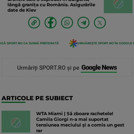
lângă granița cu România. Asigurările
date de Kiev
GĂ SPORT.RO CA SURSĂ PREFERATĂ
URMĂREȘTE SPORT.RO ÎN GOOGLE 
Google News
Urmăriți SPORT.RO și pe
ARTICOLE PE SUBIECT
WTA Miami | Să zboare rachetele!
Camila Giorgi n-a mai suportat
tensiunea meciului și a comis un gest
rar