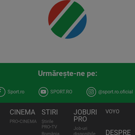
00:00
Urmăreşte-ne pe:
Sport.ro
SPORT.RO
@sport.ro.oficial
CINEMA
STIRI
JOBURI
VOYO
PRO
PRO•CINEMA
Știrile
PRO•TV
Job-uri
DESPRE
România,
disponibile