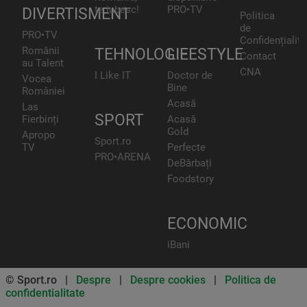
te iubesc!
PRO•TV
DIVERTISMENT
Politica
de
PRO•TV
Confidențialita
Românii
TEHNOLOGIE
LIFESTYLE
Contact
au Talent
CNA
I Like IT
Doctor de
Vocea
Bine
României
Acasă
Las
SPORT
Fierbinți
Acasă
Gold
Apropo
Sport.ro
TV
Perfecte
PRO•ARENA
DeBărbați
Foodstory
ECONOMIC
iBani
© Sport.ro |
Despre
|
Despre cookies
|
Politica de
confidentialitate