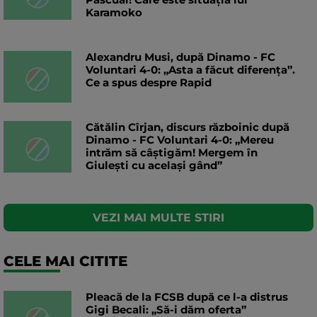
Karamoko
Alexandru Musi, după Dinamo - FC
Voluntari 4-0: „Asta a făcut diferența”.
Ce a spus despre Rapid
Cătălin Cîrjan, discurs războinic după
Dinamo - FC Voluntari 4-0: „Mereu
intrăm să câștigăm! Mergem în
Giulești cu același gând”
VEZI MAI MULTE STIRI
CELE MAI CITITE
Pleacă de la FCSB după ce l-a distrus
Gigi Becali: „Să-i dăm oferta”