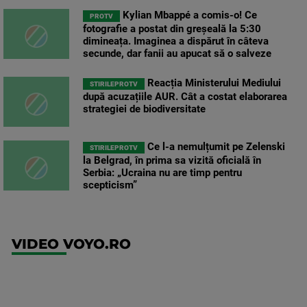
Kylian Mbappé a comis-o! Ce
PROTV
fotografie a postat din greșeală la 5:30
dimineața. Imaginea a dispărut în câteva
secunde, dar fanii au apucat să o salveze
Reacția Ministerului Mediului
STIRILEPROTV
după acuzațiile AUR. Cât a costat elaborarea
strategiei de biodiversitate
Ce l-a nemulțumit pe Zelenski
STIRILEPROTV
la Belgrad, în prima sa vizită oficială în
Serbia: „Ucraina nu are timp pentru
scepticism”
VIDEO VOYO.RO
UFC