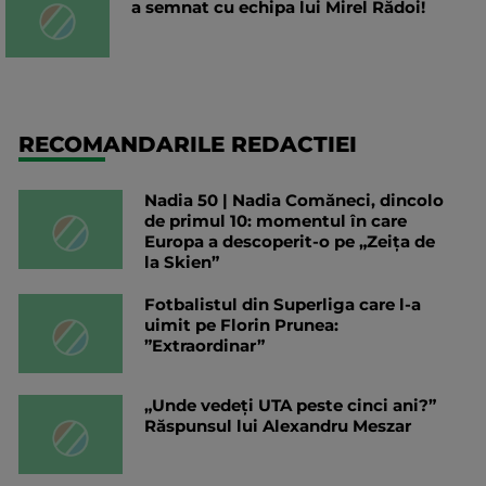
a semnat cu echipa lui Mirel Rădoi!
RECOMANDARILE REDACTIEI
Nadia 50 | Nadia Comăneci, dincolo
de primul 10: momentul în care
Europa a descoperit-o pe „Zeița de
la Skien”
Fotbalistul din Superliga care l-a
uimit pe Florin Prunea:
”Extraordinar”
„Unde vedeți UTA peste cinci ani?”
Răspunsul lui Alexandru Meszar