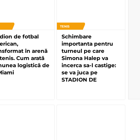
TENIS
dion de fotbal
Schimbare
rican,
importanta pentru
nsformat în arenă
turneul pe care
tenis. Cum arată
Simona Halep va
unea logistică de
incerca sa-l castige:
 Miami
se va juca pe
STADION DE
FOTBAL!