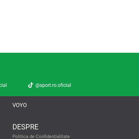
cial
@sport.ro.oficial
VOYO
DESPRE
tele pentru a oferi:
Politica de Confidențialitate