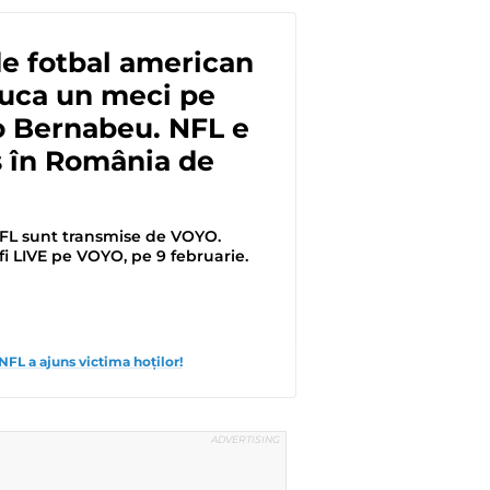
e fotbal american
juca un meci pe
o Bernabeu. NFL e
s în România de
NFL sunt transmise de VOYO.
i LIVE pe VOYO, pe 9 februarie.
NFL a ajuns victima hoților!