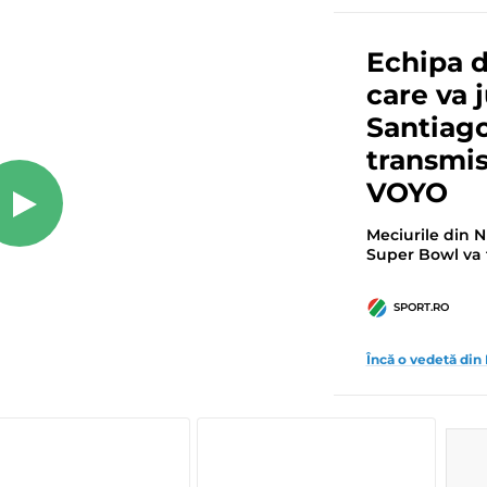
Echipa d
care va 
Santiag
transmi
VOYO
Meciurile din 
Super Bowl va f
SPORT.RO
Încă o vedetă din 