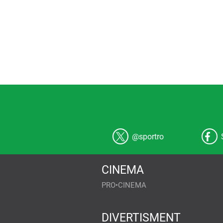
@sportro
CINEMA
PRO•CINEMA
Nouă ne pasă ca datele tale personale să rămână 
DIVERTISMENT