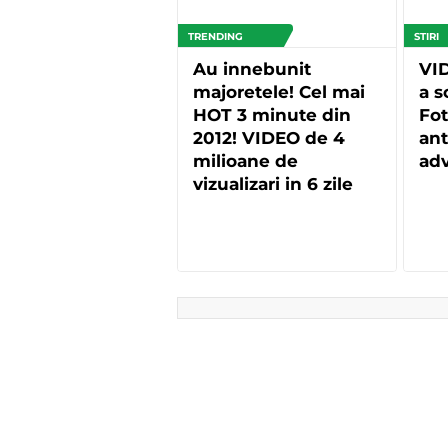
TRENDING
STIRI
Au innebunit
VID
majoretele! Cel mai
a s
HOT 3 minute din
Fot
2012! VIDEO de 4
ant
milioane de
adv
vizualizari in 6 zile