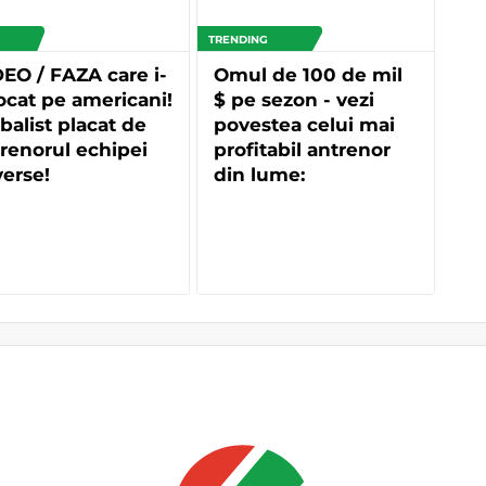
TRENDING
EO / FAZA care i-
Omul de 100 de mil
ocat pe americani!
$ pe sezon - vezi
balist placat de
povestea celui mai
renorul echipei
profitabil antrenor
erse!
din lume: