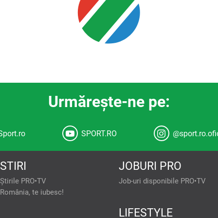
Urmăreşte-ne pe:
Sport.ro
SPORT.RO
@sport.ro.ofi
STIRI
JOBURI PRO
Știrile PRO•TV
Job-uri disponibile PRO•TV
România, te iubesc!
confidențiale
Atât noi, cât și partenerii noștri prelucrăm da
LIFESTYLE