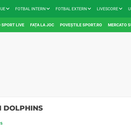
GUE
FOTBAL INTERN
FOTBAL EXTERN
LIVESCORE
U
 SPORT LIVE
FAȚA LA JOC
POVEȘTILE SPORT.RO
MERCATO S
I DOLPHINS
NS