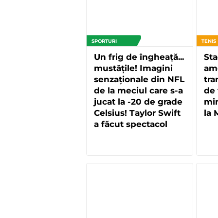
SPORTURI
TENIS
Un frig de îngheață...
Sta
mustățile! Imagini
ame
senzaționale din NFL
tra
de la meciul care s-a
de 
jucat la -20 de grade
min
Celsius! Taylor Swift
la
a făcut spectacol