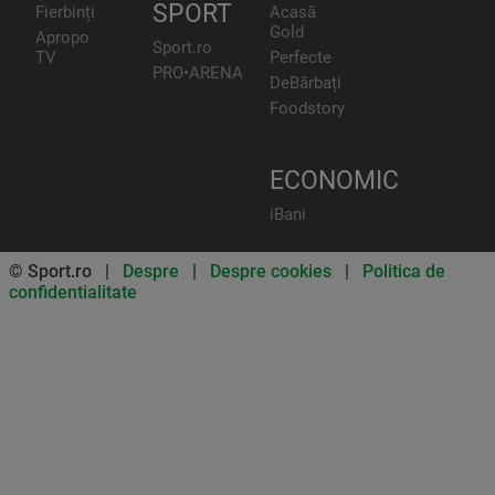
SPORT
Fierbinți
Acasă
Gold
Apropo
Sport.ro
TV
Perfecte
PRO•ARENA
DeBărbați
Foodstory
ECONOMIC
iBani
© Sport.ro |
Despre
|
Despre cookies
|
Politica de
confidentialitate
Don’t miss out on our news and
updates! Enable push
notifications
SUBSCRIBE
NOT NOW
UNSUBSCRIBE