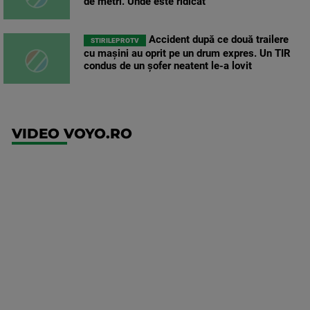
de metri. Unde este ridicat
Accident după ce două trailere
STIRILEPROTV
cu mașini au oprit pe un drum expres. Un TIR
condus de un șofer neatent le-a lovit
VIDEO VOYO.RO
UEFA
Europa
Conference
League
Ajax -
Shelbourne