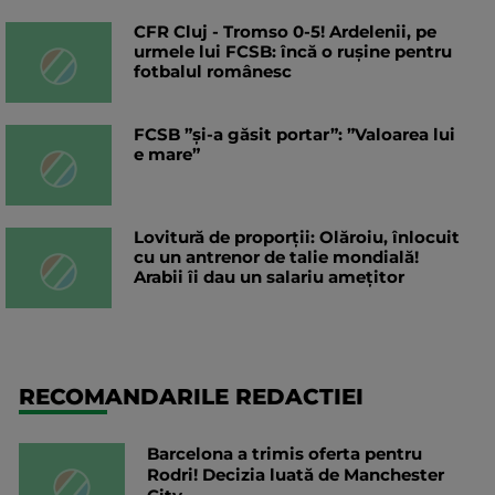
CFR Cluj - Tromso 0-5! Ardelenii, pe
urmele lui FCSB: încă o rușine pentru
fotbalul românesc
FCSB ”și-a găsit portar”: ”Valoarea lui
e mare”
Lovitură de proporții: Olăroiu, înlocuit
cu un antrenor de talie mondială!
Arabii îi dau un salariu amețitor
RECOMANDARILE REDACTIEI
Barcelona a trimis oferta pentru
Rodri! Decizia luată de Manchester