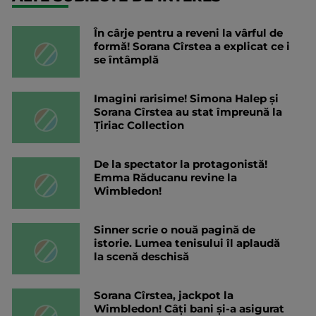
În cârje pentru a reveni la vârful de
formă! Sorana Cîrstea a explicat ce i
se întâmplă
Imagini rarisime! Simona Halep și
Sorana Cîrstea au stat împreună la
Țiriac Collection
De la spectator la protagonistă!
Emma Răducanu revine la
Wimbledon!
Sinner scrie o nouă pagină de
istorie. Lumea tenisului îl aplaudă
la scenă deschisă
Sorana Cîrstea, jackpot la
Wimbledon! Câți bani și-a asigurat