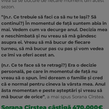
vrea să se bucure de fiecare moment din acest
sezon.
”(n.r. Ce trebuie să faci ca să nu te lași? Să
continui?) În momentul de față suntem abia în
mai. Vedem cum va decurge anul. Decizia mea
e neschimbată și nu vreau să mă gândesc
asupra ei. Vreau să mă bucur de fiecare
turneu, să mă bucur pas cu pas și vom vedea
ce îmi va oferi acest an.
(n.r. Ce te face să te retragi?) Era o decizie
personală, pe care în momentul de față nu
vreau să o spun. Îmi doream o familie și cred
că e normal pentru cineva la vârsta mea. Anul
ăsta momentan e peste așteptări și vreau să
mă bucur de orice”
, a mai spus Sorana Cîrstea.
Sorana Cîrstea câștigă 470.000€