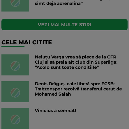
simt deja adrenalina”
VEZI MAI MULTE STIRI
CELE MAI CITITE
Neluțu Varga vrea să plece de la CFR
Cluj și să preia alt club din Superliga:
”Acolo sunt toate condițiile”
Denis Drăguș, cale liberă spre FCSB:
Trabzonspor rezolvă transferul cerut de
Mohamed Salah
Vinicius a semnat!