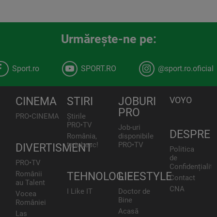
Urmăreşte-ne pe:
Sport.ro
SPORT.RO
@sport.ro.oficial
CINEMA
STIRI
JOBURI
VOYO
PRO
PRO•CINEMA
Știrile
PRO•TV
Job-uri
DESPRE
România,
disponibile
te iubesc!
PRO•TV
DIVERTISMENT
Politica
de
PRO•TV
Confidențialita
Românii
TEHNOLOGIE
LIFESTYLE
Contact
au Talent
CNA
I Like IT
Doctor de
Vocea
Bine
României
Acasă
Las