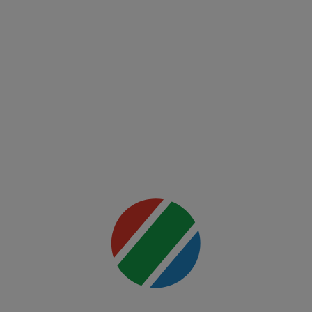
UFC
Fight
Night:
Du
Plessis
vs
Usman
Mai multe
detalii
00:00