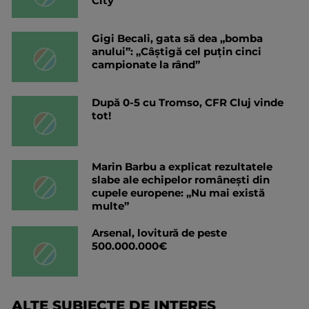
City
Gigi Becali, gata să dea „bomba
anului”: „Câștigă cel puțin cinci
campionate la rând”
După 0-5 cu Tromso, CFR Cluj vinde
tot!
Marin Barbu a explicat rezultatele
slabe ale echipelor românești din
cupele europene: „Nu mai există
multe”
Arsenal, lovitură de peste
500.000.000€
ALTE SUBIECTE DE INTERES