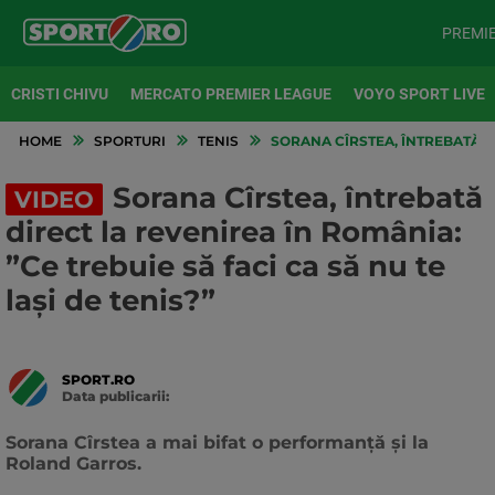
PREMI
CRISTI CHIVU
MERCATO PREMIER LEAGUE
VOYO SPORT LIVE
HOME
SPORTURI
TENIS
SORANA CÎRSTEA, ÎNTREBATĂ DI
Sorana Cîrstea, întrebată
VIDEO
direct la revenirea în România:
”Ce trebuie să faci ca să nu te
lași de tenis?”
SPORT.RO
Data publicarii:
Data
actualizarii:
Sorana Cîrstea a mai bifat o performanță și la
Roland Garros.