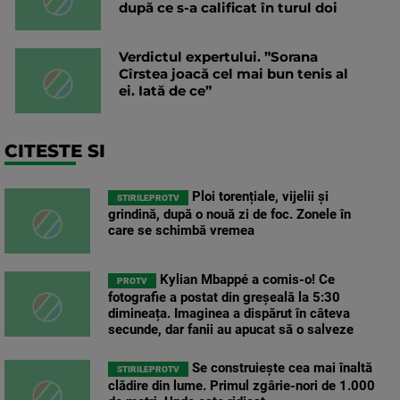
după ce s-a calificat în turul doi
Verdictul expertului. ”Sorana
Cîrstea joacă cel mai bun tenis al
ei. Iată de ce”
CITESTE SI
Ploi torențiale, vijelii și
STIRILEPROTV
grindină, după o nouă zi de foc. Zonele în
care se schimbă vremea
Kylian Mbappé a comis-o! Ce
PROTV
fotografie a postat din greșeală la 5:30
dimineața. Imaginea a dispărut în câteva
secunde, dar fanii au apucat să o salveze
Se construiește cea mai înaltă
STIRILEPROTV
clădire din lume. Primul zgârie-nori de 1.000