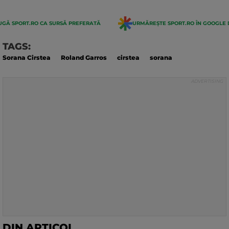
GĂ SPORT.RO CA SURSĂ PREFERATĂ
URMĂREȘTE SPORT.RO ÎN GOOGLE 
TAGS:
Sorana Cirstea
Roland Garros
cirstea
sorana
DIN ARTICOL