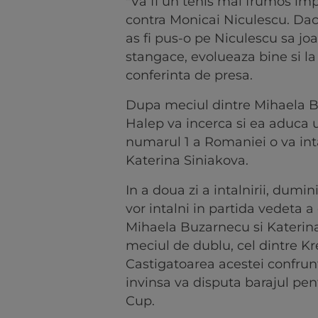
"Va fi un tenis mai frumos imp
contra Monicai Niculescu. Daca
as fi pus-o pe Niculescu sa jo
stangace, evolueaza bine si la 
conferinta de presa.
Dupa meciul dintre Mihaela B
Halep va incerca si ea aduca
numarul 1 a Romaniei o va intal
Katerina Siniakova.
In a doua zi a intalnirii, dumi
vor intalni in partida vedeta a
Mihaela Buzarnecu si Katerina
meciul de dublu, cel dintre K
Castigatoarea acestei confrunta
invinsa va disputa barajul pe
Cup.