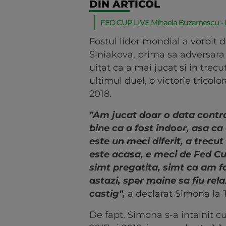
DIN ARTICOL
FED CUP LIVE Mihaela Buzarnescu - Ka
Fostul lider mondial a vorbit
Siniakova, prima sa adversara
uitat ca a mai jucat si in trec
ultimul duel, o victorie tricol
2018.
"Am jucat doar o data contra 
bine ca a fost indoor, asa ca
este un meci diferit, a trecu
este acasa, e meci de Fed Cu
simt pregatita, simt ca am f
astazi, sper maine sa fiu rel
castig",
a declarat Simona la 
De fapt, Simona s-a intalnit c