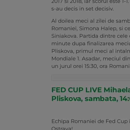
2017 si 2018, iar scorul este 1
s-au decis in set decisiv.
Al doilea meci al zilei de sam
Romaniei, Simona Halep, si ce
Siniakova. Partida dintre cele
minute dupa finalizarea meciu
Pliskova, primul meci al intalni
Mondiale 1. Asadar, meciul din
un jurul orei 15:30, ora Romani
FED CUP LIVE Mihaela
Pliskova, sambata, 14
Echipa Romaniei de Fed Cup in
Ostrava!