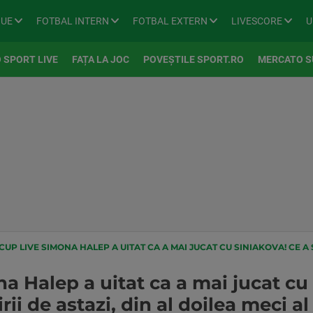
GUE
FOTBAL INTERN
FOTBAL EXTERN
LIVESCORE
U
 SPORT LIVE
FAȚA LA JOC
POVEȘTILE SPORT.RO
MERCATO S
 LIVE SIMONA HALEP A UITAT CA A MAI JUCAT CU SINIAKOVA! CE A SPUS INAINTEA INTALNIRII DE ASTA
 Halep a uitat ca a mai jucat cu 
rii de astazi, din al doilea meci 