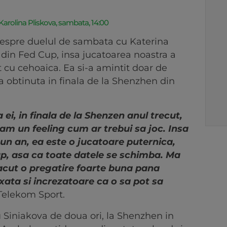
rolina Pliskova, sambata, 14:00
 despre duelul de sambata cu Katerina
 din Fed Cup, insa jucatoarea noastra a
ut cu cehoaica. Ea si-a amintit doar de
ora obtinuta in finala de la Shenzhen din
ei, in finala de la Shenzen anul trecut,
 am un feeling cum ar trebui sa joc. Insa
t un an, ea este o jucatoare puternica,
p, asa ca toate datele se schimba. Ma
acut o pregatire foarte buna pana
axata si increzatoare ca o sa pot sa
Telekom Sport.
u Siniakova de doua ori, la Shenzhen in