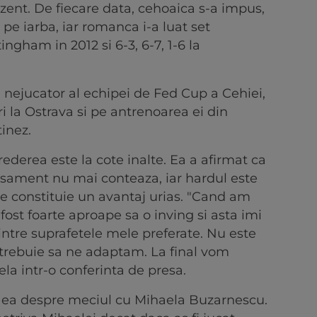
ezent. De fiecare data, cehoaica s-a impus,
 pe iarba, iar romanca i-a luat set
tingham in 2012 si 6-3, 6-7, 1-6 la
 nejucator al echipei de Fed Cup a Cehiei,
ri la Ostrava si pe antrenoarea ei din
tinez.
rederea este la cote inalte. Ea a afirmat ca
lasament nu mai conteaza, iar hardul este
are constituie un avantaj urias. "Cand am
st foarte aproape sa o inving si asta imi
intre suprafetele mele preferate. Nu este
 trebuie sa ne adaptam. La final vom
ela intr-o conferinta de presa.
si ea despre meciul cu Mihaela Buzarnescu.