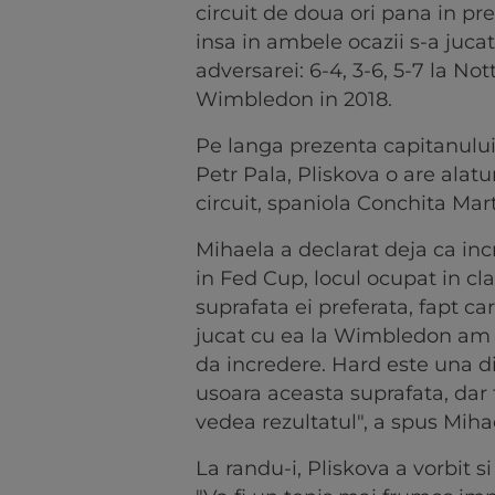
circuit de doua ori pana in pr
insa in ambele ocazii s-a jucat
adversarei: 6-4, 3-6, 5-7 la Not
Wimbledon in 2018.
Pe langa prezenta capitanului
Petr Pala, Pliskova o are alatu
circuit, spaniola Conchita Mar
Mihaela a declarat deja ca inc
in Fed Cup, locul ocupat in c
suprafata ei preferata, fapt c
jucat cu ea la Wimbledon am fo
da incredere. Hard este una d
usoara aceasta suprafata, dar
vedea rezultatul", a spus Miha
La randu-i, Pliskova a vorbit 