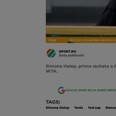
TENIS
FED CUP LIVE SIMONA HALEP A UI
SPORT.RO
Data publicarii:
Data
actualizarii:
Simona Halep, prima racheta a Ro
WTA.
ADAUGĂ SPORT.RO CA SURSĂ PREF
TAGS:
Simona Halep
Tenis
fed cup
Roman