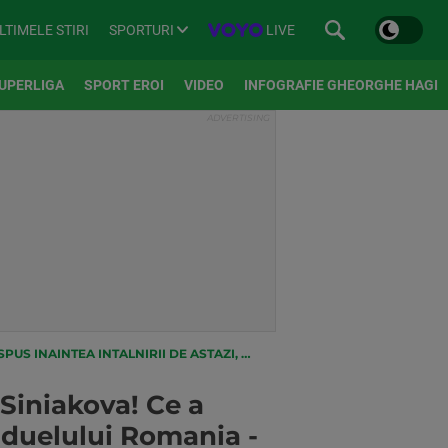
SPORTURI
LIVE
LTIMELE STIRI
UPERLIGA
SPORT EROI
VIDEO
INFOGRAFIE GHEORGHE HAGI
ZI, DIN AL DOILEA MECI AL DUELULUI ROMANIA - CEHIA
Siniakova! Ce a
al duelului Romania -