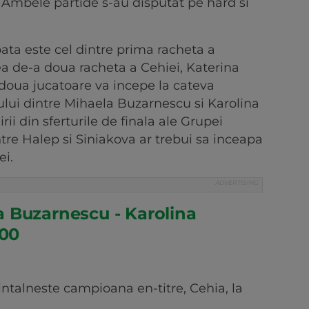
-1. Ambele partide s-au disputat pe hard si
bata este cel dintre prima racheta a
a de-a doua racheta a Cehiei, Katerina
 doua jucatoare va incepe la cateva
lui dintre Mihaela Buzarnescu si Karolina
rii din sferturile de finala ale Grupei
tre Halep si Siniakova ar trebui sa inceapa
ei.
 Buzarnescu - Karolina
:00
talneste campioana en-titre, Cehia, la