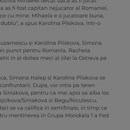
otriva Mihaelei decat daca as fi jucat
 as fi fost capitan nejucator al Romaniei,
ace cu mine. Mihaela e o jucatoare buna,
dublu", a spus Karolina Pliskova, intr-o
uzarnescu si Karolina Pliskova, Simona
 un punct pentru Romania. Racheta
ni in al doilea meci al zilei la Ostrava pe
nica, Simona Halep si Karolina Pliskova se
 confruntarii. Dupa, vor intra pe teren
 Siniakova, pentru ca mai apoi sa aiba loc
rejcikova/Siniakova si Begu/Niculescu.
ri se va califica in semifinale, in timp ce
ntru mentinerea in Grupa Mondiala 1 a Fed