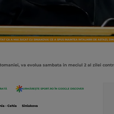
TAT CA A MAI JUCAT CU SINIAKOVA! CE A SPUS INAINTEA INTALNIRII DE ASTAZI, DI
maniei, va evolua sambata in meciul 2 al zilei contra
ERATĂ
URMĂREȘTE SPORT.RO ÎN GOOGLE DISCOVER
ia - Cehia
Siniakova